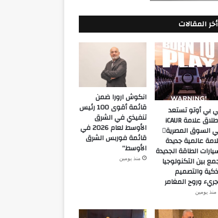
أخر المقالات
انكوش ارورا ضمن
قائمة أقوى 100 رئيس
 بي أوتو تستعد
تنفيذي في الشرق
لإطلاق علامة iCAUR
الأوسط لعام 2026 في
في السوق المصرية
قائمة فوربس الشرق
امة عالمية جديدة
الأوسط”
يارات الطاقة الجديدة
منذ يومين
مع بين التكنولوجيا
ذكية والتصميم
جريء وروح المغامر
منذ يومين