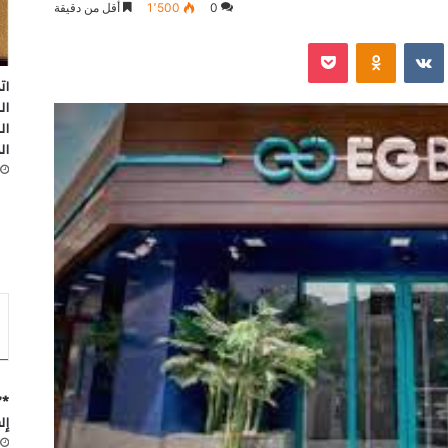
0
1٬500
أقل من دقيقة
‫Pocket
Odnoklassniki
ات
ال
ال
ال
*”
إل