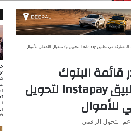
Inst لتحويل ولاستقبال اللحظي للأموال
 قائمة البنوك
جي
المشاركة في تطبيق Instapay لتحويل
عل
لس
تج
 للأموال
ال
ال
دعم التحول الرقمي