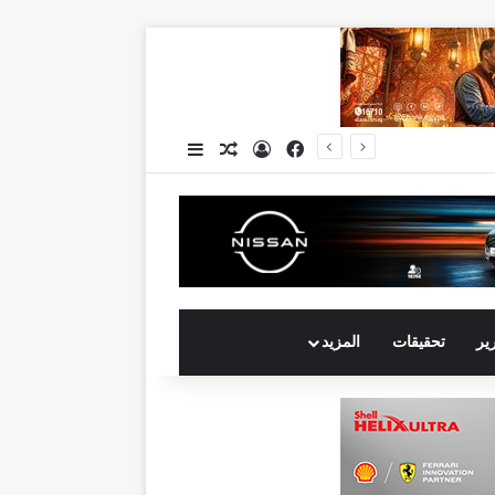
فيسبوك
تسجيل الدخول
مقال عشوائي
إضافة عمود جانبي
جي بي أوتو تستعد لإطلاق علامة iCAUR في السوق المصرية علامة عالمية جديدة لسيارات الطاقة الجديدة تجمع بين التكنولوجيا الذكية والتصميم الجريء وروح المغامر
رير
تحقيقات
المزيد