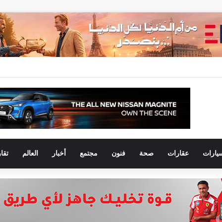
يارات
عقارات
صحة
فنون
مجتمع
أخبار
العالم
تقا