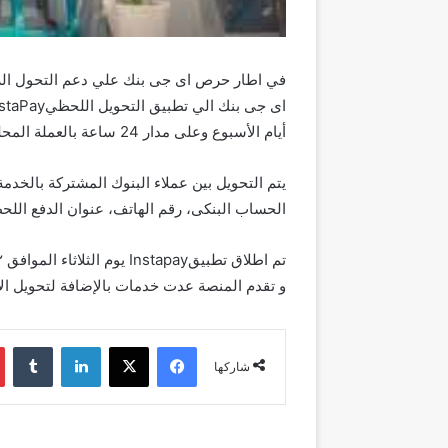
في اطار حرص اى جى بنك علي دعم التحول الرقم
أيام الأسبوع وعلى مدار 24 ساعة بالعملة المحلية من خلال وسائل الدفع المختلفة.
الحساب البنكى، رقم الهاتف، عنوان الدفع اللحظى IPA، بطاقات ميزة مسبقة الدفع، أو المحافظ الإل
و تقدم المنصة عدت خدمات بالإضافة لتحويل ال
فيسبوك
‫X
لينكدإن
شاركها