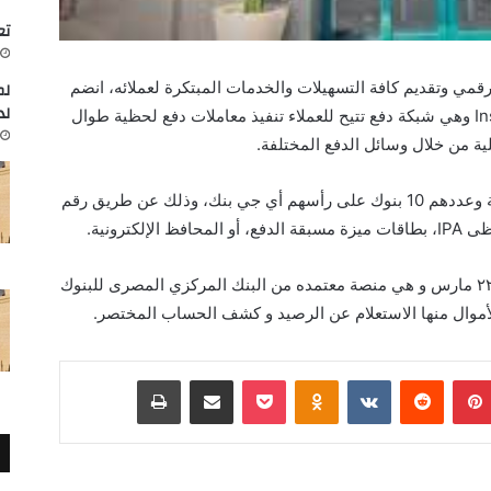
تعاون
ي وتقديم كافة التسهيلات والخدمات المبتكرة لعملائه، انضم
لم
لد
اى جى بنك الي تطبيق التحويل اللحظيInstaPay وهي شبكة دفع تتيح للعملاء تنفيذ معاملات دفع لحظية طوال
يتم التحويل بين عملاء البنوك المشتركة بالخدمة وعددهم 10 بنوك على رأسهم أي جي بنك، وذلك عن طريق رقم
كترونية.
تم اطلاق تطبيقInstapay يوم الثلاثاء الموافق ٢٢ مارس و هي منصة معتمده من البنك المركزي المصرى للبنوك
أموال منها الاستعلام عن الرصيد و كشف الحساب المختصر.
بينتيريست
Odnoklassniki
‫Pocket
مشاركة عبر البريد
طباعة