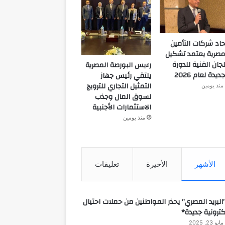
حاد شركات التأمين
مصرية يعتمد تشكيل
لجان الفنية للدورة
رءيس البورصة المصرية
جديدة لعام 2026
يلتقي رئيس جهاز
التمثيل التجاري للترويج
منذ يومين
لسوق المال وجذب
الاستثمارات الأجنبية
منذ يومين
الأشهر
الأخيرة
تعليقات
البريد المصري” يحذر المواطنين من حملات احتيال
كترونية جديدة*
مايو 23, 2025