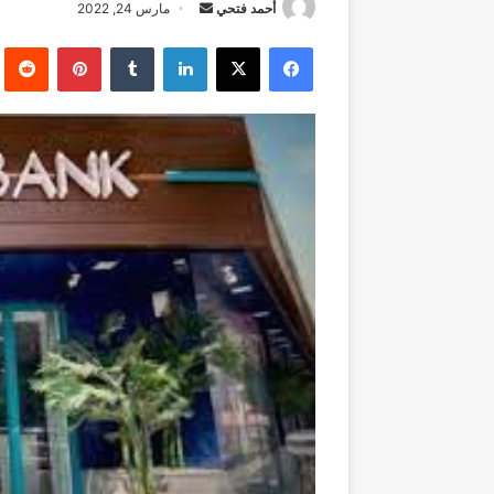
أرسل
أحمد فتحي
مارس 24, 2022
بريدا
فيسبوك
‫X
لينكدإن
بينتيريست
إلكترونيا