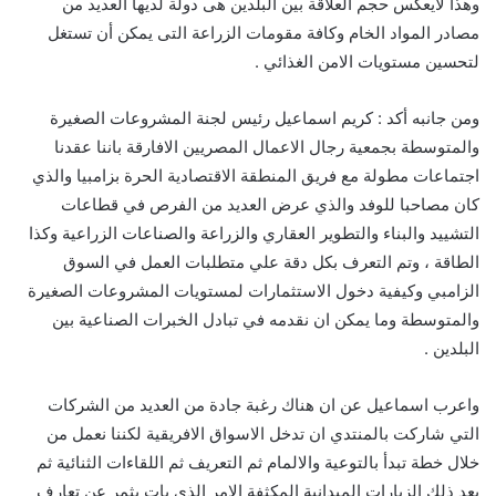
وهذا لايعكس حجم العلاقة بين البلدين هى دولة لديها العديد من
مصادر المواد الخام وكافة مقومات الزراعة التى يمكن أن تستغل
لتحسين مستويات الامن الغذائي .
ومن جانبه أكد : كريم اسماعيل رئيس لجنة المشروعات الصغيرة
والمتوسطة بجمعية رجال الاعمال المصريين الافارقة باننا عقدنا
اجتماعات مطولة مع فريق المنطقة الاقتصادية الحرة بزامبيا والذي
كان مصاحبا للوفد والذي عرض العديد من الفرص في قطاعات
التشييد والبناء والتطوير العقاري والزراعة والصناعات الزراعية وكذا
الطاقة ، وتم التعرف بكل دقة علي متطلبات العمل في السوق
الزامبي وكيفية دخول الاستثمارات لمستويات المشروعات الصغيرة
والمتوسطة وما يمكن ان نقدمه في تبادل الخبرات الصناعية بين
البلدين .
واعرب اسماعيل عن ان هناك رغبة جادة من العديد من الشركات
التي شاركت بالمنتدي ان تدخل الاسواق الافريقية لكننا نعمل من
خلال خطة تبدأ بالتوعية والالمام ثم التعريف ثم اللقاءات الثنائية ثم
بعد ذلك الزيارات الميدانية المكثفة الامر الذي بات يثمر عن تعارف