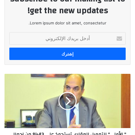
get the new updates!
Lorem ipsum dolor sit amet, consectetur.
أدخل
بريدك
الإلكتروني
"
الأولي"
للتمويل
العقاري
تستحوذ
علي
43%
من
إجمالي
" الأولي" للتمويل العقاري تستحوذ علي 43% من إجمالي
عملاء