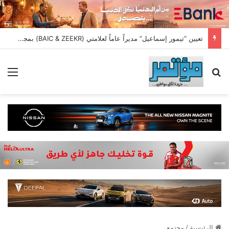
تعيين “تيمور إسماعيل” مديراً عاماً لعلامتي (BAIC & ZEEKR) بمجموعة EIM للسيارات
بحث عن
الق
الرئيسية
/
مجتمع