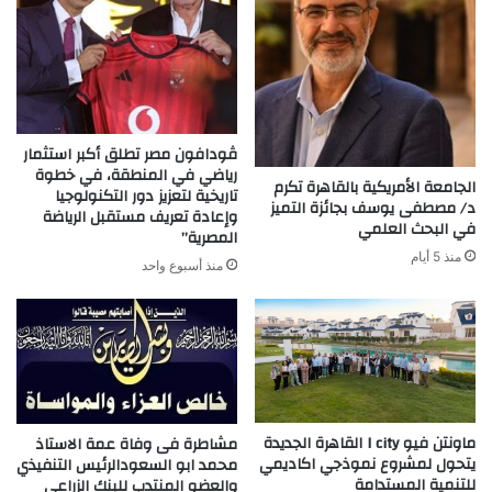
ڤودافون مصر تطلق أكبر استثمار
رياضي في المنطقة، في خطوة
الجامعة الأمريكية بالقاهرة تكرم
تاريخية لتعزيز دور التكنولوجيا
د/ مصطفى يوسف بجائزة التميز
وإعادة تعريف مستقبل الرياضة
في البحث العلمي
المصرية”
منذ 5 أيام
منذ أسبوع واحد
ماونتن فيو I city القاهرة الجديدة
مشاطرة فى وفاة عمة الاستاذ
يتحول لمشروع نموذجي اكاديمي
محمد ابو السعودالرئيس التنفيذي
للتنمية المستدامة
والعضو المنتدب للبنك الزراعي