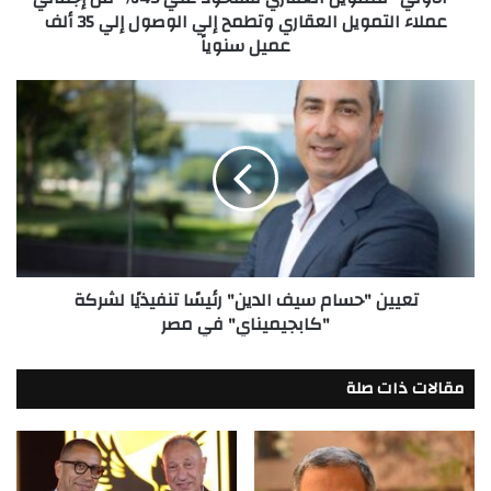
عملاء التمويل العقاري وتطمح إلي الوصول إلي 35 ألف
التمويل
عميل سنوياً
العقاري
وتطمح
إلي
تعيين
الوصول
"حسام
إلي
سيف
35
الدين"
ألف
رئيسًا
عميل
تنفيذيًا
سنوياً
لشركة
"كابجيميناي"
في
تعيين "حسام سيف الدين" رئيسًا تنفيذيًا لشركة
مصر
"كابجيميناي" في مصر
مقالات ذات صلة