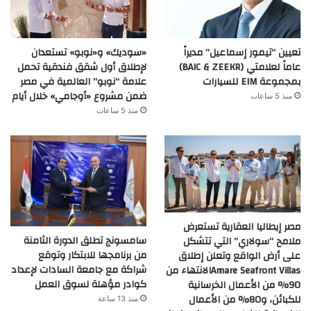
تعيين “تيمور إسماعيل” مديراً
«سوديك» و«نوبو» تستعدان
عاماً لعلامتي (BAIC & ZEEKR)
لإطلاق أول شقق فندقية تحمل
بمجموعة EIM للسيارات
علامة “نوبو” العالمية في مصر
ضمن مشروع «أوجامي» خلال أيام
منذ 5 ساعات
منذ 5 ساعات
مصر إيطاليا العقارية تستعرض
سامسونج تطلق الدورة الثامنة
ملامح “سولاري” التي تتشكل
من برنامجها للابتكار وتوقع
على أرض الواقع وتعلن إطلاق
شراكة مع جامعة السادات لإعداد
Amare Seafront Villasالانتهاء من
كوادر مؤهلة لسوق العمل
90% من الأعمال الخرسانية
للكبائن، و80% من الأعمال
منذ 13 ساعة