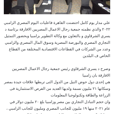
علي مدار يوم كامل احتضنت القاهرة فاعليات اليوم المصري الزامبي
٢٠٢٢ والذي نظمته جمعية رجال الاعمال المصريين الافارقة برئاسة د
يسري الشرقاوي و بالتعاون مع وكالة التطوير بزامبيا وبحضور التمثيل
التجاري المصري والبورصة المصرية وسوق المال المصري والزامبي
وعدد من الشركات في القطاعات الاقتصادية المختلفة من القطاع
الخاص ف البلدين
وصرح د يسري الشرقاوي رئيس جمعية رجال الاعمال المصريين
الافارقة بان زامبيا
هي إحدى دول حوض النيل من الدول التى تربطها علاقات جيدة بمصر
وسكانها ٢١ مليون نسمة ولديها العديد من الفرص الاستثمارية فى
الزراعة والطاقة وتكنولوجيا المعلومات
وان حجم التبادل التجاري بين مصر وزامبيا بلغ ٢٠ مليون دولار في
عام ٢٠٢١ منها ١٩ مليون للجانب المصري ومليون للجانب الزامبي ،