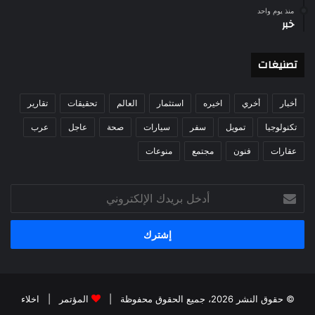
منذ يوم واحد
خبر
تصنيغات
أخبار
أخري
اخيره
استثمار
العالم
تحقيقات
تقارير
تكنولوجيا
تمويل
سفر
سيارات
صحة
عاجل
عرب
عقارات
فنون
مجتمع
منوعات
أدخل
بريدك
الإلكتروني
© حقوق النشر 2026، جميع الحقوق محفوظة |
المؤتمر
|
اخلاء