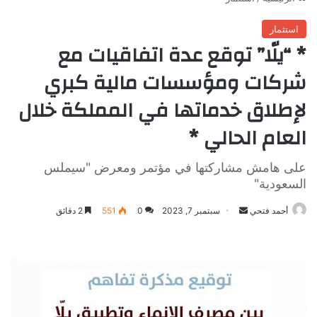
استثمار
* “يلّا” توقع عدة اتفاقيات مع
شركات ومؤسسات مالية كبري
لإطلاق خدماتها في المملكة خلال
العام الحالي *
على هامش مشاركتها في مؤتمر ومعرض "سيملس
السعودية"
أرسل
أحمد فتحي
سبتمبر 7, 2023
0
551
2 دقائق
بريدا
إلكترونيا