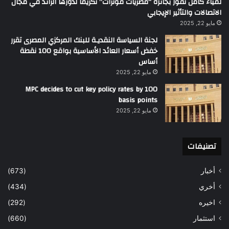
لمياء كامل تفوز بجائزة “مصريات مؤثرات” تكريماً لدورها الرائد في مجال
الاتصالات والتأثير الإيجابي
مايو 22, 2025
لجنة السياسة النقديـة للبنك المركزي المصرى تقرر
خفض أسعار العائد الأساسية بواقع 100 نقطة
أساس
مايو 22, 2025
MPC decides to cut key policy rates by 100
basis points
مايو 22, 2025
تصنيفات
أخبار
(673)
أخري
(434)
اخيره
(292)
استثمار
(660)