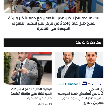
جمعية
خير
وبركة
بيت ماكدونالدز للخير-مصر بالتعاون مع جمعية خير وبركة
يفتتح
يفتتح خلال عام واحد ثامن مركز تميز لتنمية الطفولة
خلال
المبكرة في القاهرة
عام
واحد
ثامن
مقالات ذات صلة
مركز
تميز
لتنمية
الطفولة
المبكرة
في
القاهرة
إي اف چي
الرقابة المالية تمنح 4 شركات
فاينانس تستعرض خطط نمو«بلد»
الموافقة على مزاولة أنشطة
لتعزيز حضورها في سوق تحويلاتال
مالية غير مصرفية
مصريين بالخارج
منذ 5 أيام