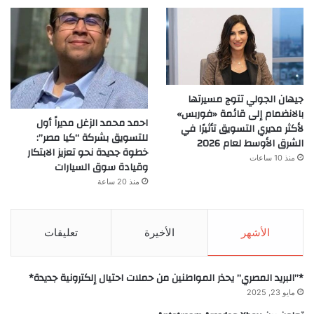
جيهان الجولي تتوج مسيرتها
بالانضمام إلى قائمة «فوربس»
احمد محمد الزغل مديراً أول
لأكثر مديري التسويق تأثيرًا في
للتسويق بشركة “كيا مصر”:
الشرق الأوسط لعام 2026
خطوة جديدة نحو تعزيز الابتكار
منذ 10 ساعات
وقيادة سوق السيارات
منذ 20 ساعة
الأشهر
الأخيرة
تعليقات
*”البريد المصري” يحذر المواطنين من حملات احتيال إلكترونية جديدة*
مايو 23, 2025