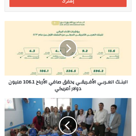
البنـك
العـربـي
الأفـريقـي
يحقق
صافي
الأرباح
106.1
مليون
دولار
البنـك العـربـي الأفـريقـي يحقق صافي الأرباح 106.1 مليون
أمريكي
دولار أمريكي
بيت
ماكدونالدز
للخير-
مصر
بالتعاون
مع