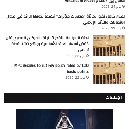
تعاون بين Xbox وAntstream Arcade
مايو 24, 2025
لمياء كامل تفوز بجائزة “مصريات مؤثرات” تكريماً لدورها الرائد في مجال
الاتصالات والتأثير الإيجابي
مايو 22, 2025
لجنة السياسة النقديـة للبنك المركزي المصرى تقرر
خفض أسعار العائد الأساسية بواقع 100 نقطة
أساس
مايو 22, 2025
MPC decides to cut key policy rates by 100
basis points
مايو 22, 2025
الإعلانات