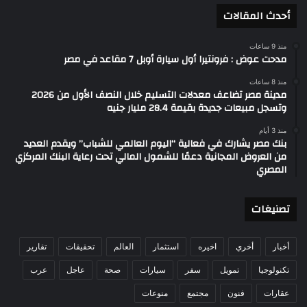
أحدث المقالات
منذ 9 ساعات
مدحت عوض : فرونتيرا أول سيارة أوبل 7 مقاعد في مصر
منذ 8 ساعات
مدينة مصر تضاعف معدلات التسليم خلال النصف الأول من 2026
وتسجل مبيعات جديدة بقيمة 28.4 مليار جنيه
منذ 3 أيام
بنك مصر يشارك في فعالية “اليوم العالمي للشباب” ويقدم العديد
من العروض المجانية دعمًا للشمول المالي تحت رعاية البنك المركزي
المصري
تصنيغات
أخبار
أخري
اخيره
استثمار
العالم
تحقيقات
تقارير
تكنولوجيا
تمويل
سفر
سيارات
صحة
عاجل
عرب
عقارات
فنون
مجتمع
منوعات