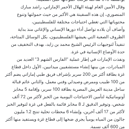
وقال الأمين العام لهيئة الهلال الأحمر الإماراتي، راشد مبارك
المنصوري، إن هذه السفينة هي الأكبر من حيث حمولتها وتنوع
محتوياتها التي تغطي احتياجات مختلفة للفلسطينيين،
وأضاف أن بلاده تواصل أداء دورها الإنساني والإغاثي منذ بداية
الظروف الصعبة التي يعيشها الفلسطينيون، بكل الوسائل المتاحة،
تنفيذاً لتوجيهات الرئيس الشيخ محمد بن زايد، بهدف التخفيف من
حدة الأوضاع الإنسانية في غزة.
ونفذت الإمارات في إطار عملية “الفارس الشهم 3” العديد من
المبادرات، من بينها إنشاء مستشفيين ميدانيين، الأول داخل قطاع
غزة بطاقة أكثر من 200 سرير بإشراف فريق طبي إماراتي يضم أكثر
من 100 طبيب وممرض وصيدلي وفني معمل، والثاني عائم قبالة
ساحل مدينة العريش المصرية بطاقة 100 سرير، وإقامة 5 مخابز
أوتوماتيكية لتأمين الاحتياجات اليومية من الخبز لأكثر من 72 ألف
شخص، وتوفير الدقيق لـ 8 مخابز قائمة بالفعل في غزة لتوفير الخبز
لأكثر من 17 ألف آخرين، وإنشاء 6 محطات تحلية تنتج 1.2 مليون
جالون من المياه يومياً يجري ضخها إلى قطاع غزة ويستفيد منها أكثر
من 600 ألف نسمة.