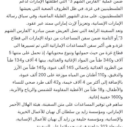
ضمن عملية “الفارس الشهم 3” التي أطلقتها الإمارات لدعم
الفلسطينيين في غزة، في ظل الظروف الصعبة التي يعيشها
الفلسطينيون، على مدى الشهور القليلة الماضية، وفي سياق رسالة
الإمارات الإنسانية، وتعزيزاً لإرث إماراتي ممتد عبر عقود.
وتعد السفينة الرابعة التي تصل العريش ضمن مبادرة “الفارس الشهم
3”,أو الثامنة ضمن سفن المساعدات من دولة الإمارات الي قطاع
غزة،و هي أكبر سفن المساعدات الإماراتية التي تم تسييرها الى
قطاع غزة من حيث حمولتها وتنوع محتوياتها، إذ تحمل على متنها 5
آلاف و340 طناً من المواد الإغاثية والغذائية، بينها 4 آلاف و134 طناً
من الطرود الغذائية بإجمالي 145 ألف عبوة، و145 طناً من الأرز
والدقيق، و110 أطنان من المياه موزعة على 200 ألف عبوة،
بالإضافة إلى أكثر من 4 آلاف خيمة، و42 ألف طرد صحي للنساء
والأطفال، و18 طناً من الأغطية المقاومة للشمس والرياح والأتربة،
و1600 حقيبة إغاثية.
ساهم في توفير المساعدات على متن السفينة، هيئة الهلال الأحمر
الإماراتي، ومؤسسة زايد بن سلطان آل نهيان للأعمال الخيرية
والإنسانية، ومؤسسة خليفة بن زايد آل نهيان للأعمال الإنسانية،
بواسطة 313 شاحنة فرغت حمولاتها على السفينة.