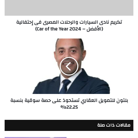
إحتفالية
(الأفضل
–
تكريم نادى السيارات والرحلات المصرى فى إحتفالية
Car
(الأفضل – Car of the Year 2024)
of
the
Year
بلتون
2024)
للتمويل
العقاري
تستحوذ
على
حصة
سوقية
بنسبة
22.25%
بلتون للتمويل العقاري تستحوذ على حصة سوقية بنسبة
22.25%
مقالات ذات صلة