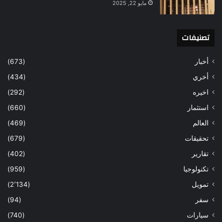
مايو 22, 2025
تصنيفات
أخبار
(673)
أخري
(434)
اخيره
(292)
استثمار
(660)
العالم
(469)
تحقيقات
(679)
تقارير
(402)
تكنولوجيا
(959)
تمويل
(2٬134)
سفر
(94)
سيارات
(740)