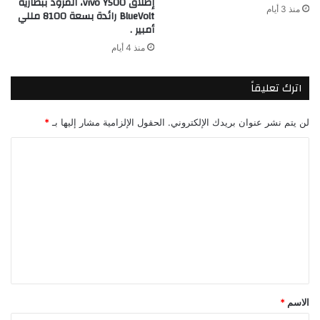
إطلاق vivo Y500، المزود ببطارية
منذ 3 أيام
BlueVolt رائدة بسعة 8100 مللي
أمبير .
منذ 4 أيام
اترك تعليقاً
لن يتم نشر عنوان بريدك الإلكتروني.
الحقول الإلزامية مشار إليها بـ
*
ا
ل
ت
ع
ل
ي
ق
*
الاسم
*