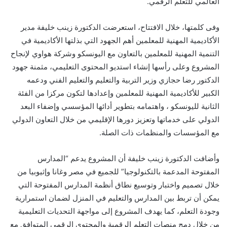
العالمي للتعلم الرقمي.
وفى كلمتها، خلال الافتتاح، استعرضت الدكتورة زينب خليفة مدير
الأكاديمية المهنية للمعلمين أهم الجهود التي بذلتها الأكاديمية في
التنمية المهنية للمعلمين بالتعاون مع اليونسكو وشركة هواوي لإنجاح
المشروع وعلى رأسها إنشاء استديو المحتوى التعليمي، مثمنة جهود
الدكتور رضا حجازي وزير التربية والتعليم والتعليم الفني ودعمه
الكبير للأكاديمية المهنية للمعلمين وإعدادها لتكون مركزا من الفئة
الثانية لليونسكو ، واهتمامه بتطوير أدائها المؤسسي وإضفاء البعد
الدولي على خدماتها وتعزيز دورها الإقليمي من خلال التعاون الدولي
مع المؤسسات والمنظمات ذات الصلة.
وأضافت الدكتورة زينب خليفة أن المشروع يدعم “المدارس
المفتوحة المدعمة بالتكنولوجيا” للجميع في مصر وغانا وإثيوبيا‬ من
خلال تصميم واختبار وتوسيع نطاق أنظمة المدارس المفتوحة التي
يمكن أن تربط بين المدارس والتعليم في‬ المنزل لضمان استمرارية
وجودة التعلم‬‬، كما يهدف المشروع إلى مواجهة التحديات التعليمية
من خلال دمج منصات التعلم الرقمية والمحتوى الرقمي المتوافق مع