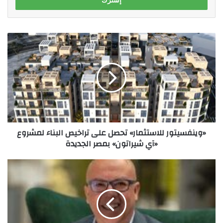
«وينفسيتور
للاستثمار»
تحصل
على
تراخيص
البناء
لمشروع
«آي
شيراتون»
«وينفسيتور للاستثمار» تحصل على تراخيص البناء لمشروع
بمصر
«آي شيراتون» بمصر الجديدة
الجديدة
فوربس
تختار
المهندس/
عمرو
سليمان
مؤسس