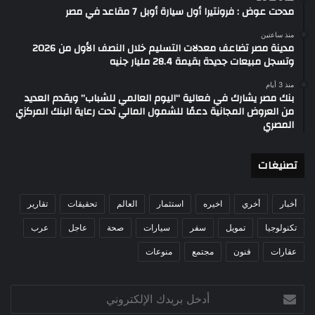
مدحت عوض : فرونتيرا أول سيارة أوبل 7 مقاعد في مصر
منذ ساعتين
مدينة مصر تضاعف معدلات التسليم خلال النصف الأول من 2026
وتسجل مبيعات جديدة بقيمة 28.4 مليار جنيه
منذ 3 أيام
بنك مصر يشارك في فعالية “اليوم العالمي للشباب” ويقدم العديد
من العروض المجانية دعمًا للشمول المالي تحت رعاية البنك المركزي
المصري
تصنيغات
أخبار
أخري
اخيره
استثمار
العالم
تحقيقات
تقارير
تكنولوجيا
تمويل
سفر
سيارات
صحة
عاجل
عرب
عقارات
فنون
مجتمع
منوعات
أدخل
بريدك