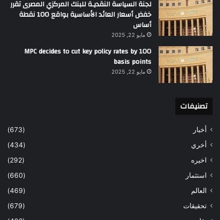
لجنة السياسة النقديـة للبنك المركزي المصرى تقرر
خفض أسعار العائد الأساسية بواقع 100 نقطة
أساس
مايو 22, 2025
MPC decides to cut key policy rates by 100
basis points
مايو 22, 2025
تصنيفات
أخبار
(673)
أخري
(434)
اخيره
(292)
استثمار
(660)
العالم
(469)
تحقيقات
(679)