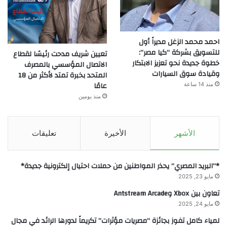
احمد محمد الزغل مديراً أول
للتسويق بشركة “كيا مصر”:
تعيين شريف مدحت رئيسًا لقطاع
خطوة جديدة نحو تعزيز الابتكار
الاتصال المؤسسي بالمصرف
وقيادة سوق السيارات
المتحد بخبرة تمتد لأكثر من 18
عامًا
منذ 14 ساعة
منذ يومين
الأشهر
الأخيرة
تعليقات
*”البريد المصري” يحذر المواطنين من حملات احتيال إلكترونية جديدة*
مايو 23, 2025
تعاون بين Xbox وAntstream Arcade
مايو 24, 2025
لمياء كامل تفوز بجائزة “مصريات مؤثرات” تكريماً لدورها الرائد في مجال