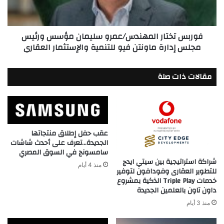
ورئيس
مجلس
إدارة
فوربس تختار المهندس/عمرو سليمان مؤسس ورئيس
ماونتن
مجلس إدارة ماونتن فيو للتنمية والإستثمار العقاري
فيو
للتنمية
والإستثمار
مقالات ذات صلة
العقاري
عقب حفل إطلاق منتجاتها
الجديدة…تعرف على أحدث شاشات
سامسونج في السوق المصري
شراكة استراتيجية بين سيتي ايدج
منذ 4 أيام
للتطوير العقارى وفودافون لتوفير
خدمات Triple Play الذكية بمشروع
داون تاون بالعلمين الجديدة
منذ 3 أيام