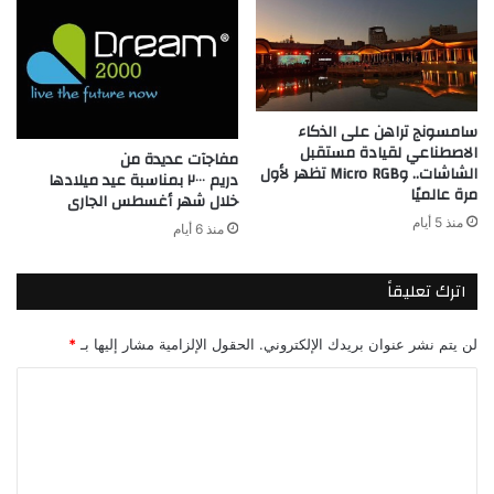
سامسونج تراهن على الذكاء
الاصطناعي لقيادة مستقبل
مفاجآت عديدة من
الشاشات.. وMicro RGB تظهر لأول
دريم ٢٠٠٠ بمناسبة عيد ميلادها
مرة عالميًا
خلال شهر أغسطس الجارى
منذ 5 أيام
منذ 6 أيام
اترك تعليقاً
لن يتم نشر عنوان بريدك الإلكتروني.
الحقول الإلزامية مشار إليها بـ
*
ا
ل
ت
ع