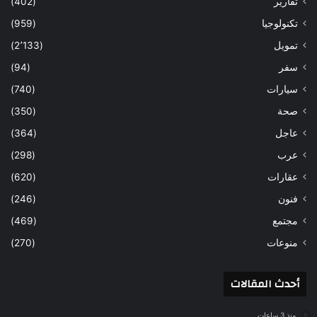
تقارير
(402)
تكنولوجيا
(959)
تمويل
(2٬133)
سفر
(94)
سيارات
(740)
صحة
(350)
عاجل
(364)
عرب
(298)
عقارات
(620)
فنون
(246)
مجتمع
(469)
منوعات
(270)
أحدث المقالات
منذ 3 ساعات