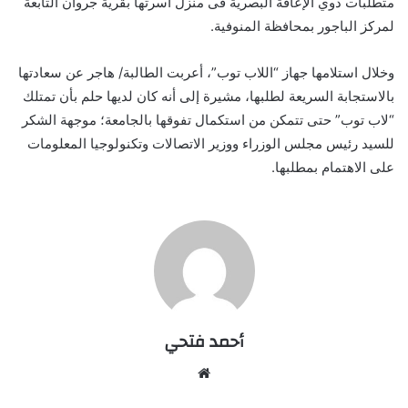
متطلبات ذوي الإعاقة البصرية فى منزل أسرتها بقرية جروان التابعة
لمركز الباجور بمحافظة المنوفية.
وخلال استلامها جهاز “اللاب توب”، أعربت الطالبة/ هاجر عن سعادتها
بالاستجابة السريعة لطلبها، مشيرة إلى أنه كان لديها حلم بأن تمتلك
“لاب توب” حتى تتمكن من استكمال تفوقها بالجامعة؛ موجهة الشكر
للسيد رئيس مجلس الوزراء ووزير الاتصالات وتكنولوجيا المعلومات
على الاهتمام بمطلبها.
أحمد فتحي
موقع
الويب