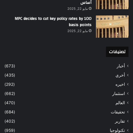
أساس
مايو 22, 2025
MPC decides to cut key policy rates by 100
basis points
مايو 22, 2025
تصنيفات
أخبار
(673)
أخري
(435)
اخيره
(292)
استثمار
(662)
العالم
(470)
تحقيقات
(684)
تقارير
(402)
تكنولوجيا
(959)