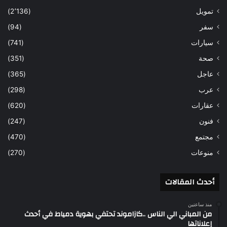
تمويل
(2٬136)
سفر
(94)
سيارات
(741)
صحة
(351)
عاجل
(365)
عرب
(298)
عقارات
(620)
فنون
(247)
مجتمع
(470)
منوعات
(270)
أحدث المقالات
منذ ساعتين
من المباني الي الناس ..كازاموند تحتفي بهوية دمياط في أحدث
إعلاناتها