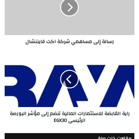
شركة
اكت
فايننشال
رسالة إلى مساهمي شركة اكت فايننشال
راية
القابضة
للاستثمارات
المالية
تنضم
إلى
مؤشر
البورصة
الرئيسي
راية القابضة للاستثمارات المالية تنضم إلى مؤشر البورصة
EGX30
الرئيسي EGX30
مقالات ذات صلة