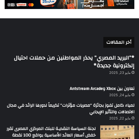
أخر المقالات
*”البريد المصري” يحذر المواطنين من حملات احتيال
إلكترونية جديدة*
مايو 23, 2025
تعاون بين Xbox وAntstream Arcade
مايو 24, 2025
لمياء كامل تفوز بجائزة “مصريات مؤثرات” تكريماً لدورها الرائد في مجال
الاتصالات والتأثير الإيجابي
مايو 22, 2025
لجنة السياسة النقديـة للبنك المركزي المصرى تقرر
خفض أسعار العائد الأساسية بواقع 100 نقطة