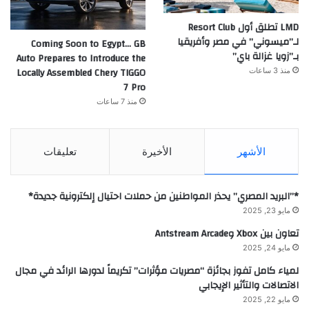
LMD تطلق أول Resort Club
لـ”ميسوني” في مصر وأفريقيا
Coming Soon to Egypt… GB
بـ”زويا غزالة باي”
Auto Prepares to Introduce the
Locally Assembled Chery TIGGO
منذ 3 ساعات
7 Pro
منذ 7 ساعات
الأشهر
الأخيرة
تعليقات
*”البريد المصري” يحذر المواطنين من حملات احتيال إلكترونية جديدة*
مايو 23, 2025
تعاون بين Xbox وAntstream Arcade
مايو 24, 2025
لمياء كامل تفوز بجائزة “مصريات مؤثرات” تكريماً لدورها الرائد في مجال
الاتصالات والتأثير الإيجابي
مايو 22, 2025