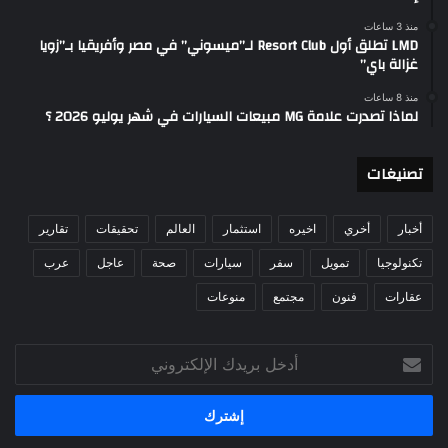
منذ 3 ساعات
LMD تطلق أول Resort Club لـ”ميسوني” في مصر وأفريقيا بـ”زويا
غزالة باي”
منذ 8 ساعات
لماذا تصدرت علامة MG مبيعات السيارات في شهر يوليو 2026 ؟
تصنيغات
أخبار
أخري
اخيره
استثمار
العالم
تحقيقات
تقارير
تكنولوجيا
تمويل
سفر
سيارات
صحة
عاجل
عرب
عقارات
فنون
مجتمع
منوعات
أدخل
بريدك
الإلكتروني