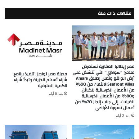
مقالات ذات صلة
مصر إيطاليا العقارية تستعرض
ملامح “سولاري” التي تتشكل على
مدينة مصر تواصل تنفيذ برنامج
أرض الواقع وتعلن إطلاق Amare
شراء أسهم الخزينة وتبدأ شراء
Seafront Villasالانتهاء من 90%
الكمية المتبقية
من الأعمال الخرسانية للكبائن،
منذ 5 أيام
و80% من الأعمال الخرسانية
للفيلات، إلى جانب إنجاز 70% من
أعمال تسوية الأراضي
منذ 3 أيام