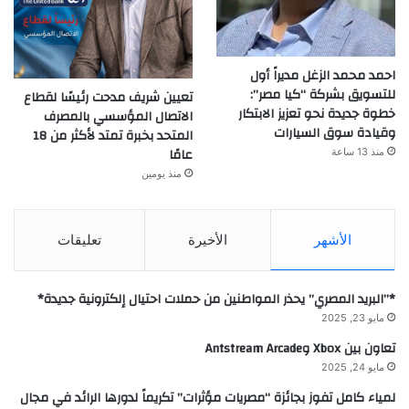
احمد محمد الزغل مديراً أول
للتسويق بشركة “كيا مصر”:
تعيين شريف مدحت رئيسًا لقطاع
خطوة جديدة نحو تعزيز الابتكار
الاتصال المؤسسي بالمصرف
وقيادة سوق السيارات
المتحد بخبرة تمتد لأكثر من 18
عامًا
منذ 13 ساعة
منذ يومين
الأشهر
الأخيرة
تعليقات
*”البريد المصري” يحذر المواطنين من حملات احتيال إلكترونية جديدة*
مايو 23, 2025
تعاون بين Xbox وAntstream Arcade
مايو 24, 2025
لمياء كامل تفوز بجائزة “مصريات مؤثرات” تكريماً لدورها الرائد في مجال