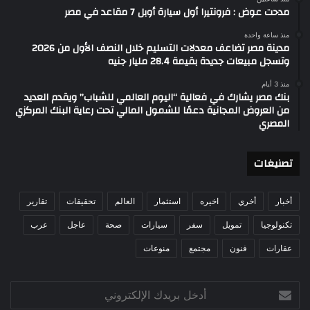
مدحت عوض : فرونتيرا أول سيارة أوبل 7 مقاعد في مصر
منذ ساعة واحدة
مدينة مصر تضاعف معدلات التسليم خلال النصف الأول من 2026
وتسجل مبيعات جديدة بقيمة 28.4 مليار جنيه
منذ 3 أيام
بنك مصر يشارك في فعالية “اليوم العالمي للشباب” ويقدم العديد
من العروض المجانية دعمًا للشمول المالي تحت رعاية البنك المركزي
المصري
تصنيغات
أخبار
أخري
اخيره
استثمار
العالم
تحقيقات
تقارير
تكنولوجيا
تمويل
سفر
سيارات
صحة
عاجل
عرب
عقارات
فنون
مجتمع
منوعات
أدخل
بريدك