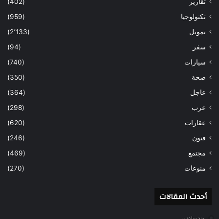
تقارير
(402)
تكنولوجيا
(959)
تمويل
(2٬133)
سفر
(94)
سيارات
(740)
صحة
(350)
عاجل
(364)
عرب
(298)
عقارات
(620)
فنون
(246)
مجتمع
(469)
منوعات
(270)
أحدث المقالات
منذ ساعتين