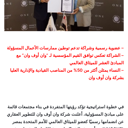
– عضوية رسمية وشراكة تدعم توطين ممارسات الأعمال المسؤولة
– الشراكة تعكس توافق القيم المؤسسية لـ “وان أوف وان” مع
المبادئ العشر للميثاق العالمي
– النساء يمثلن أكثر من 50% من المناصب القيادية والإدارية العليا
بشركة وان أوف وان
في خطوة استراتيجية تؤكد رؤيتها المتفردة في بناء مجتمعات قائمة
على مبادئ المسؤولية، أعلنت شركة وان أوف وان للتطوير العقاري
عن انضمامها رسميًا كعضو للميثاق العالمي للأمم المتحدة بمصر