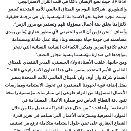
Place)، حيث نضع الإنسان دائمًا في قلب القرار الاستراتيجي
والتطويري. شراكتنا اليوم مع الميثاق العالمي للأمم المتحدة كعضو
ليست مجرد خطوة نحو الاستدامة المؤسسية، بل هي ترجمة حقيقية
لالتزامنا بخلق بيئة أعمال مسؤولة تلهم وتستمر مع مرور الزمن”.
وأضاف ” نحن نؤمن أن النمو الحقيقي لأي مطور عقاري يُقاس بمدى
مساهمته في جودة حياة مجتمعه وبناء بيئة عمل عادلة ومستدامة
تدعم تكافؤ الفرص وتمكين الكفاءات القيادية النسائية التي نفخر
بتواجدها في صدارة مؤسستنا بنسبة تتجاوز النصف”.
ومن جانبها، علقت الأستاذة ولاء الحسيني، المدير التنفيذي للميثاق
العالمي للأمم المتحدة بمصر، على هذا التعاون الاستراتيجي قائلة: ”
انضمام شركة وان أوف وان للميثاق العالمي للأمم المتحدة بمصر
يمثل إضافة قوية لجهودنا المستمرة في تحويل الاستدامة وممارسات
الأعمال المسؤولة من التزام طوعي إلى ممارسات مؤسسية راسخة
تقود دفة القطاع الخاص نحو صدارة الأعمال المستدامة في
المنطقة”. وأضافت: ” من خلال هذه الشراكة سنعمل معًا من خلال
الموارد المعرفية ومسرّعات الأعمال التي تساهم في تعزيز قدرة
القطاع العقاري على تبني حلول استدامة متكاملة ترفع من تصنيف
الشركات المصرية لدى وكالات التقييم الدولية، وتخلق أثرًا محليًا