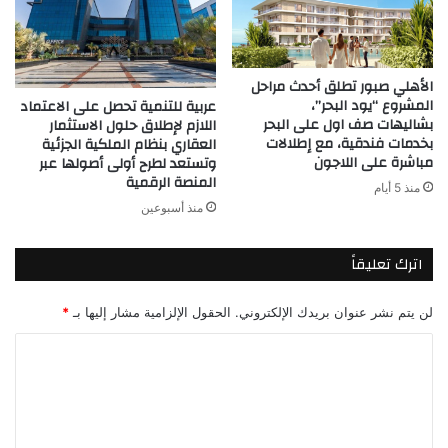
الأهلي صبور تطلق أحدث مراحل
المشروع “يود البحر”،
عربية للتنمية تحصل على الاعتماد
بشاليهات صف اول على البحر
اللازم لإطلاق حلول الاستثمار
بخدمات فندقية، مع إطلالات
العقاري بنظام الملكية الجزئية
مباشرة على اللاجون
وتستعد لطرح أولى أصولها عبر
المنصة الرقمية
منذ 5 أيام
منذ أسبوعين
اترك تعليقاً
لن يتم نشر عنوان بريدك الإلكتروني.
الحقول الإلزامية مشار إليها بـ
*
ا
ل
ت
ع