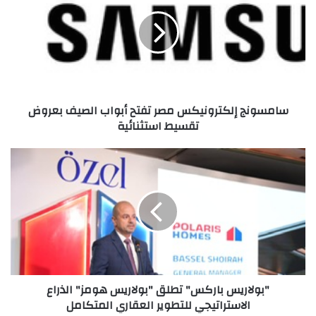
مصر
تفتح
أبواب
الصيف
بعروض
تقسيط
استثنائية
سامسونج إلكترونيكس مصر تفتح أبواب الصيف بعروض
تقسيط استثنائية
"بولاريس
باركس"
تطلق
"بولاريس
هومز"
الذراع
الاستراتيجي
للتطوير
العقاري
"بولاريس باركس" تطلق "بولاريس هومز" الذراع
المتكامل
الاستراتيجي للتطوير العقاري المتكامل