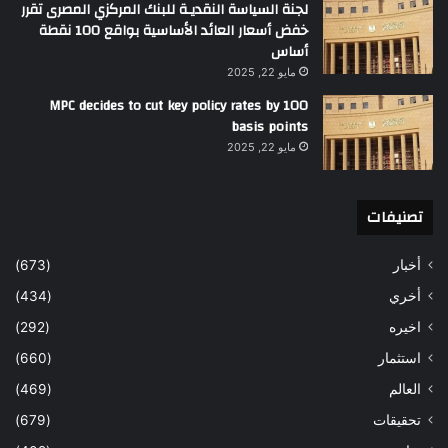
لجنة السياسة النقديـة للبنك المركزي المصرى تقرر
خفض أسعار العائد الأساسية بواقع 100 نقطة
أساس
مايو 22, 2025
MPC decides to cut key policy rates by 100
basis points
مايو 22, 2025
تصنيفات
أخبار
(673)
أخري
(434)
اخيره
(292)
استثمار
(660)
العالم
(469)
تحقيقات
(679)