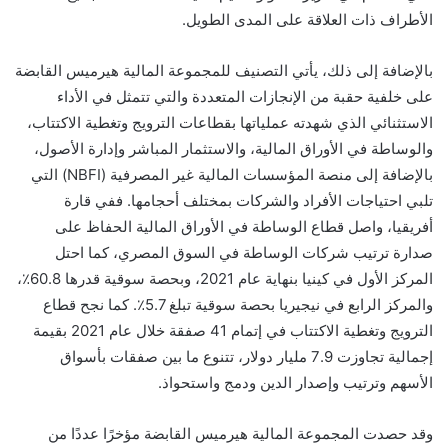
الأطراف ذات العلاقة على المدى الطويل.
بالإضافة إلى ذلك، يأتي التصنيف للمجموعة المالية هيرميس القابضة
على خلفية حقبة من الإنجازات المتعددة والتي تتمثل في الأداء
الاستثنائي الذي شهدته عملياتها بقطاعات الترويج وتغطية الاكتتاب،
والوساطة في الأوراق المالية، والاستثمار المباشر وإدارة الأصول،
بالإضافة إلى منصة المؤسسات المالية غير المصرفية (
NBFI
) التي
تلبي احتياجات الأفراد والشركات بمختلف أحجامها. ففي قارة
أفريقيا، واصل قطاع الوساطة في الأوراق المالية الحفاظ على
صدارة ترتيب شركات الوساطة في السوق المصري، كما احتل
المركز الأول في كينيا بنهاية عام 2021، وبحصة سوقية قدرها 60.8٪،
والمركز الرابع في نيجيريا بحصة سوقية تبلغ 5.7٪. كما نجح قطاع
الترويج وتغطية الاكتتاب في إتمام
41
صفقة خلال عام 2021 بقيمة
إجمالية تجاوزت 7.9 مليار دولار، تتنوع ما بين صفقات بأسواق
الأسهم وترتيب وإصدار الدين ودمج واستحواذ.
وقد حصدت المجموعة المالية هيرميس القابضة مؤخرًا عددًا من