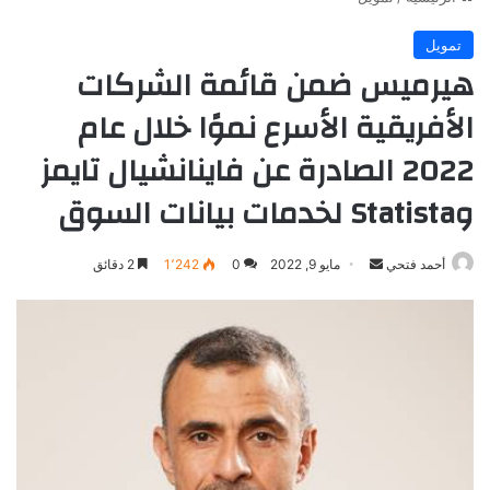
تمويل
هيرميس ضمن قائمة الشركات
الأفريقية الأسرع نموًا خلال عام
2022 الصادرة عن فاينانشيال تايمز
وStatista لخدمات بيانات السوق
أرسل
أحمد فتحي
مايو 9, 2022
0
1٬242
2 دقائق
بريدا
إلكترونيا