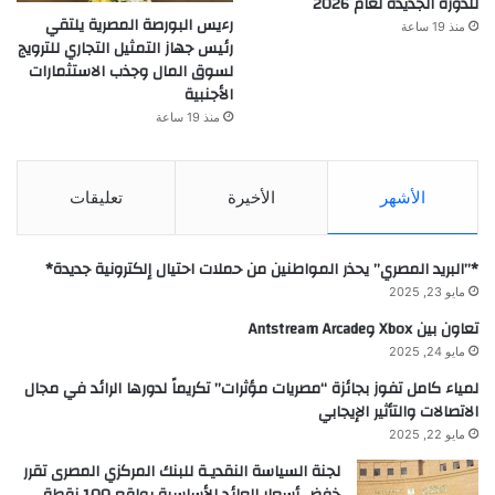
للدورة الجديدة لعام 2026
رءيس البورصة المصرية يلتقي
منذ 19 ساعة
رئيس جهاز التمثيل التجاري للترويج
لسوق المال وجذب الاستثمارات
الأجنبية
منذ 19 ساعة
الأشهر
الأخيرة
تعليقات
*”البريد المصري” يحذر المواطنين من حملات احتيال إلكترونية جديدة*
مايو 23, 2025
تعاون بين Xbox وAntstream Arcade
مايو 24, 2025
لمياء كامل تفوز بجائزة “مصريات مؤثرات” تكريماً لدورها الرائد في مجال
الاتصالات والتأثير الإيجابي
مايو 22, 2025
لجنة السياسة النقديـة للبنك المركزي المصرى تقرر
خفض أسعار العائد الأساسية بواقع 100 نقطة