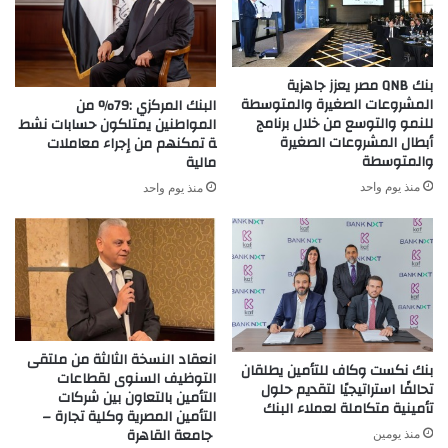
بنك QNB مصر يعزز جاهزية
المشروعات الصغيرة والمتوسطة
البنك المركزي :79% من
للنمو والتوسع من خلال برنامج
المواطنين يمتلكون حسابات نشط
أبطال المشروعات الصغيرة
ة تمكنهم من إجراء معاملات
والمتوسطة
مالية
منذ يوم واحد
منذ يوم واحد
انعقاد النسخة الثالثة من ملتقى
بنك نكست وكاف للتأمين يطلقان
التوظيف السنوى لقطاعات
تحالفًا استراتيجيًا لتقديم حلول
التأمين بالتعاون بين شركات
تأمينية متكاملة لعملاء البنك
التأمين المصرية وكلية تجارة –
جامعة القاهرة
منذ يومين