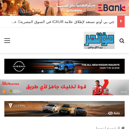
جي بي أوتو تستعد لإطلاق علامة iCAUR في السوق المصرية علامة عالمية جديدة لسيارات الطاقة الجديدة تجمع بين التكنولوجيا الذكية والتصميم الجريء وروح المغامر
بحث عن
الق
الرئيسية
/
تمويل