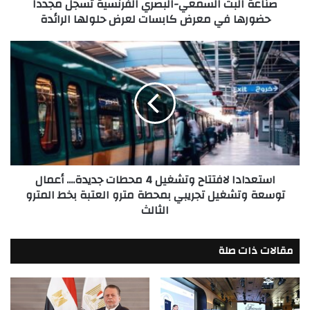
صناعة البث السمعي-البصري الفرنسية تسجل مجددا
معرض
حضورها في معرض كابسات لعرض حلولها الرائدة
كابسات
لعرض
حلولها
استعدادا
الرائدة
لافتتاح
وتشغيل
4
محطات
جديدة....
أعمال
توسعة
وتشغيل
استعدادا لافتتاح وتشغيل 4 محطات جديدة.... أعمال
تجريبي
توسعة وتشغيل تجريبي بمحطة مترو العتبة بخط المترو
بمحطة
الثالث
مترو
العتبة
بخط
مقالات ذات صلة
المترو
الثالث