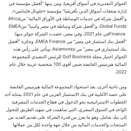
الجوائز التقديرية في أسواق أفريقيا، ومن بينها “أفضل مؤسسة في
إدارة صفقات أسواق الدين بأفريقيا” مؤسسة «جلوبال فاينانس»،
و”أفضل شركة في خدمات الوساطة في الأوراق المالية” من
Africa
Global Funds
، و”أفضل شركة وساطة في مصر وكينيا” من
EMEA
Finance
في عام 2021. وفي مصر، حصدت الشركة جوائز منها،
“أفضل بنك استثمار في مصر” من
EMEA Finance
، وجائزة “أفضل
بنك استثماري في مصر” من
Asiamoney
.
ويأتي على رأس هذه
الجوائز اختيار مجلة
Gulf Business
للرئيس التنفيذي للمجموعة
المالية هيرميس القابضة ضمن أقوى 100 شخصية عربية خلال عام
.
2022
ومن ناحية أخرى، يعد استحواذ المجموعة المالية هيرميس القابضة
على حصة الأغلبية في بنك الاستثمار العربي في عام 2021 بمثابة أحد
الخطوات الاستراتيجية نحو الدخول في قطاع الخدمات المصرفية
الواعد في السوق المصري، التي ساهمت في تمهيد الطريق للتحول
إلى بنك شامل. وهو ما يعزز من قدرة الشركة على تقديم العديد من
المنتجات والخدمات المالية من خلال جهة واحدة لكل من عملائها