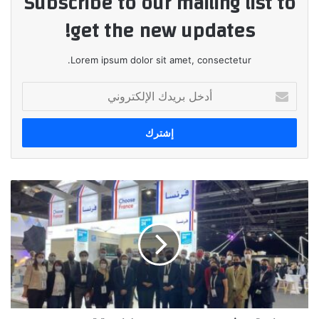
Subscribe to our mailing list to
get the new updates!
Lorem ipsum dolor sit amet, consectetur.
أدخل
بريدك
الإلكتروني
صناعة
البث
السمعي-
البصري
الفرنسية
تسجل
مجددا
حضورها
في