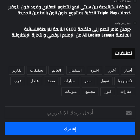
منذ 23 ساعة
شراكة استراتيجية بين سيتي ايدج للتطوير العقارى وفودافون لتوفير
خدمات Triple Play الذكية بمشروع داون تاون بالعلمين الجديدة
منذ يوم واحد
چرمين عامر تنضم إلى منظمة G100 التابعة للرابطةالنسائية
العالمية All Ladies League عن الإعلام الرقمي والتجارة الإلكترونية
تصنيغات
أخبار
أخري
اخيره
استثمار
العالم
تحقيقات
تقارير
تكنولوجيا
تمويل
سفر
سيارات
صحة
عاجل
عرب
عقارات
فنون
مجتمع
منوعات
أدخل
بريدك
الإلكتروني