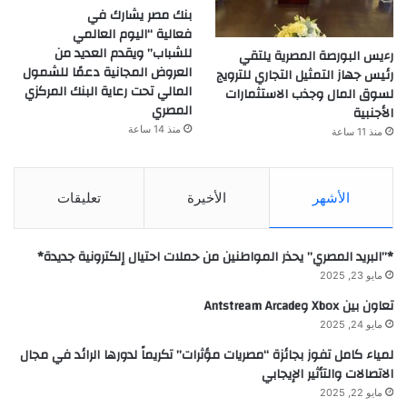
بنك مصر يشارك في
فعالية “اليوم العالمي
للشباب” ويقدم العديد من
رءيس البورصة المصرية يلتقي
العروض المجانية دعمًا للشمول
رئيس جهاز التمثيل التجاري للترويج
المالي تحت رعاية البنك المركزي
لسوق المال وجذب الاستثمارات
المصري
الأجنبية
منذ 14 ساعة
منذ 11 ساعة
الأشهر
الأخيرة
تعليقات
*”البريد المصري” يحذر المواطنين من حملات احتيال إلكترونية جديدة*
مايو 23, 2025
تعاون بين Xbox وAntstream Arcade
مايو 24, 2025
لمياء كامل تفوز بجائزة “مصريات مؤثرات” تكريماً لدورها الرائد في مجال
الاتصالات والتأثير الإيجابي
مايو 22, 2025