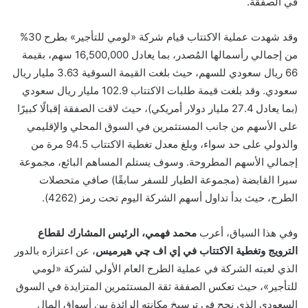
في الصفقة.
وقد شهدت عملية الاكتتاب قيام شركة «لومي للتأجير» بطرح 30%
من إجمالي رأسمالها المُصدر، بما يعادل 16,500,000 سهم، بقيمة
66 ريال سعودي للسهم، حيث بلغت القيمة السوقية 3.63 مليار ريال
سعودي. وقد بلغت قيمة طلبات الاكتتاب 102.9 مليار ريال سعودي
(بما يعادل 27.4 مليار دولار أمريكي)، حيث لاقت الصفقة إقبالًا كبيرًا
على الأسهم من جانب المستثمرين في السوق المحلي والإقليمي
والدولي على حد سواء، وبلغ معدل تغطية الاكتتاب 94.5 مرة من
إجمالي الأسهم المطروحة. وسوف يستلم المساهم البائع، مجموعة
سيرا القابضة (مجموعة الطيار للسفر سابقًا) صافي متحصلات
الطرح، حيث بدأ تداول أسهم الشركة اليوم تحت رمز (4262).
وفي هذا السياق، أعرب
محمد فهمي، الرئيس المشارك لقطاع
الترويج وتغطية الاكتتاب في إي اف چي هيرميس
، عن اعتزازه بالدور
الذي لعبته الشركة في عملية الطرح العام الأولي لشركة «لومي
للتأجير»، حيث تعكس الصفقة ثقة المستثمرين المتزايدة في السوق
السعودي الذي نجح في ترسيخ مكانته الرائدة بين أسواق المال