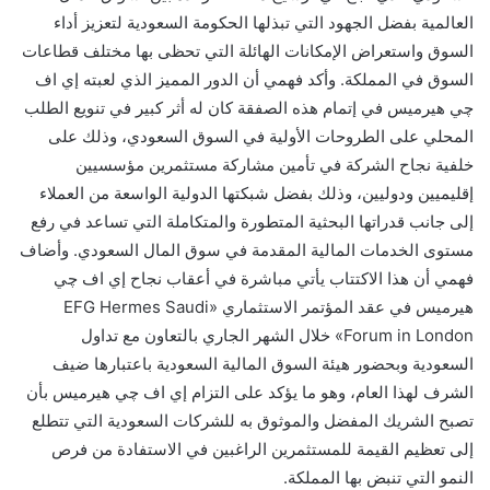
العالمية بفضل الجهود التي تبذلها الحكومة السعودية لتعزيز أداء
السوق واستعراض الإمكانات الهائلة التي تحظى بها مختلف قطاعات
السوق في المملكة. وأكد فهمي أن الدور المميز الذي لعبته إي اف
چي هيرميس في إتمام هذه الصفقة كان له أثر كبير في تنويع الطلب
المحلي على الطروحات الأولية في السوق السعودي، وذلك على
خلفية نجاح الشركة في تأمين مشاركة مستثمرين مؤسسيين
إقليميين ودوليين، وذلك بفضل شبكتها الدولية الواسعة من العملاء
إلى جانب قدراتها البحثية المتطورة والمتكاملة التي تساعد في رفع
مستوى الخدمات المالية المقدمة في سوق المال السعودي. وأضاف
فهمي أن هذا الاكتتاب يأتي مباشرة في أعقاب نجاح إي اف چي
هيرميس في عقد المؤتمر الاستثماري «EFG Hermes Saudi
Forum in London» خلال الشهر الجاري بالتعاون مع تداول
السعودية وبحضور هيئة السوق المالية السعودية باعتبارها ضيف
الشرف لهذا العام، وهو ما يؤكد على التزام إي اف چي هيرميس بأن
تصبح الشريك المفضل والموثوق به للشركات السعودية التي تتطلع
إلى تعظيم القيمة للمستثمرين الراغبين في الاستفادة من فرص
النمو التي تنبض بها المملكة.