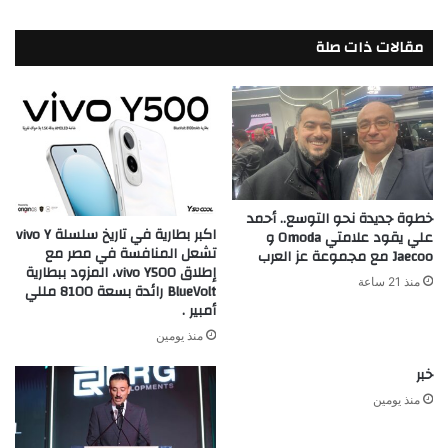
أوجه
التعاون
مقالات ذات صلة
الثنائي
المستقبلي
خطوة جديدة نحو التوسع.. أحمد
اكبر بطارية في تاريخ سلسلة vivo Y
علي يقود علامتي Omoda و
تشعل المنافسة في مصر مع
Jaecoo مع مجموعة عز العرب
إطلاق vivo Y500، المزود ببطارية
منذ 21 ساعة
BlueVolt رائدة بسعة 8100 مللي
أمبير .
منذ يومين
خبر
منذ يومين