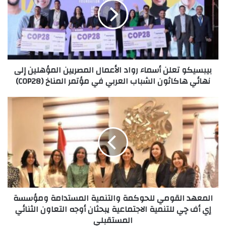
رواد
الأعمال
المصريين
المؤهلين
إلى
نهائي
بيبسيكو تعلن أسماء رواد الأعمال المصريين المؤهلين إلى
هاكاثون
نهائي هاكاثون الشباب العربي في مؤتمر المناخ (COP28)
الشباب
العربي
في
المعهد
مؤتمر
القومي
المناخ
للحوكمة
(COP28)
والتنمية
المستدامة
ومؤسسة
إي
أف
چي
المعهد القومي للحوكمة والتنمية المستدامة ومؤسسة
للتنمية
إي أف چي للتنمية الاجتماعية يبحثان أوجه التعاون الثنائي
الاجتماعية
المستقبلي
يبحثان