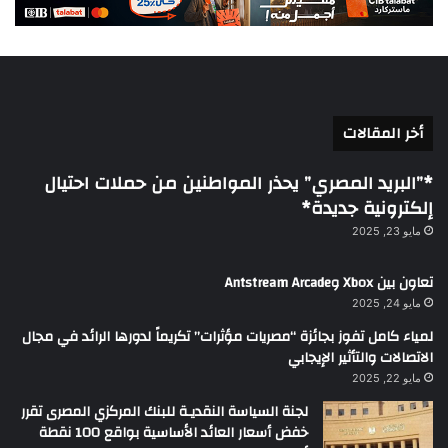
أخر المقالات
*”البريد المصري” يحذر المواطنين من حملات احتيال
إلكترونية جديدة*
مايو 23, 2025
تعاون بين Xbox وAntstream Arcade
مايو 24, 2025
لمياء كامل تفوز بجائزة “مصريات مؤثرات” تكريماً لدورها الرائد في مجال
الاتصالات والتأثير الإيجابي
مايو 22, 2025
لجنة السياسة النقديـة للبنك المركزي المصرى تقرر
خفض أسعار العائد الأساسية بواقع 100 نقطة