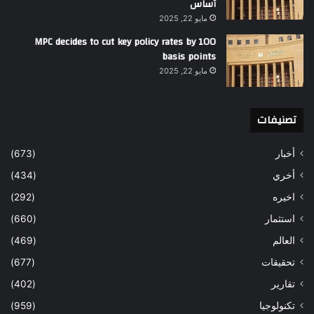
أساس
مايو 22, 2025
MPC decides to cut key policy rates by 100
basis points
مايو 22, 2025
تصنيفات
أخبار
(673)
أخري
(434)
اخيره
(292)
استثمار
(660)
العالم
(469)
تحقيقات
(677)
تقارير
(402)
تكنولوجيا
(959)