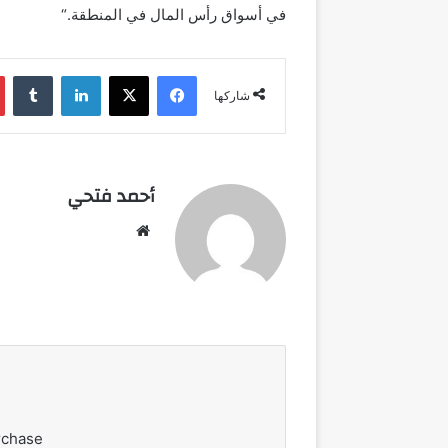
في أسواق رأس المال في المنطقة
.
“
فيسبوك
‫X
لينكدإن
شاركها
أحمد فتحي
موقع
الويب
rchase