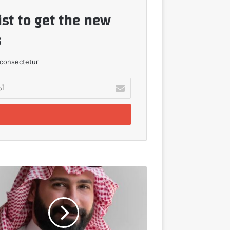
ist to get the new
!
consectetur.
أدخل
بريدك
الإلكتروني
تمكين
للتقنيات
تعقد
شراكة
إستراتيجية
مع