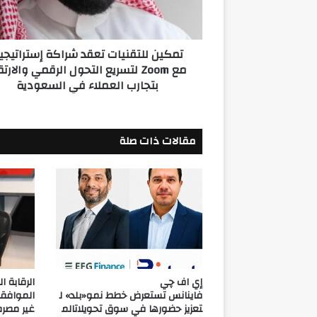
Zoom
لتسريع
التحول
تمكين للتقنيات تعقد شراكة إستراتيجي
الرقمي
مع Zoom لتسريع التحول الرقمي والارتق
والارتقاء
بتجارب العملاء في السعودية
بتجارب
العملاء
في
السعودية
مقالات ذات صلة
إي اف چي
فاينانس تستعرض خطط نمو«بلد» ل
الموافقة
تعزيز حضورها في سوق تحويلاتالم
غير مصرف