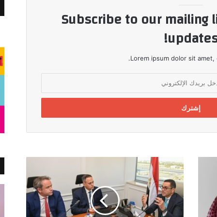
Subscribe to our mailing l
updates
Lorem ipsum dolor sit amet, 
وزير
الاستثمار
يجتمع
مع
وفد
مؤسسة