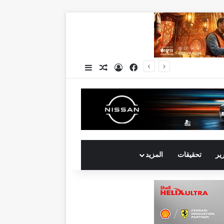
فيسبوك
تسجيل الدخول
مقال عشوائي
إضافة عمود جانبي
جي بي أوتو تستعد لإطلاق علامة iCAUR في السوق المصرية علامة عالمية جديدة لسيارات الطاقة الجديدة تجمع بين التكنولوجيا الذكية والتصميم الجريء وروح المغامر
رير
تحقيقات
المزيد