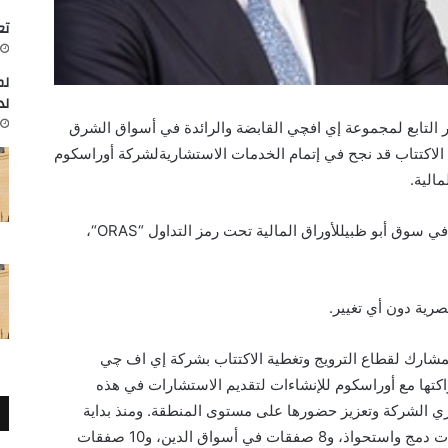
تعاون
لم
لد
التابع
لمجموعة
إي
اف
چي
القابضة
والرائدة
في
أسواق
الشرق
الاكتتاب
قد
نجح
في
إتمام
الخدمات
الاستشارية
لشركة
أوراسكوم
مالية.
ت في سوق
أبو ظبي
للأوراق المالية تحت رمز التداول
“
ORAS
“
،
صرية دون أي تغيير
.
شارك لقطاع الترويج وتغطية الاكتتاب بشركة إي اف چي
ها مع أوراسكوم للإنشاءات لتقديم الاستشارات في هذه
ري الشركة وتعزيز حضورها على مستوى المنطقة
.
ومنذ بداية
 دمج واستحواذ،
و8
صفقات في أسواق الدين، و10 صفقات