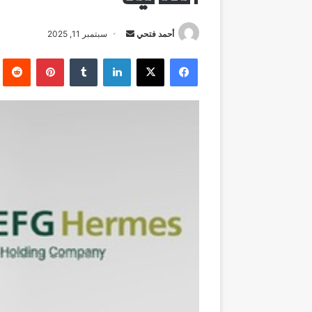
أرسل
أحمد فتحي
سبتمبر 11, 2025
بريدا
فيسبوك
‫X
لينكدإن
بينتيريست
إلكترونيا