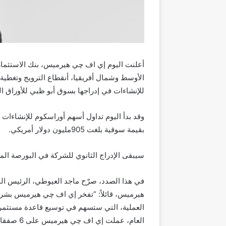
أعلنت
اليوم
إي
اف
چي
هيرميس،
بنك
الاستثمار
الأوسط
وشمال
أفريقيا،
أن
قطاع
الترويج
وتغطية
للإنشاءات
في
إدراجها
بسوق
أبو ظبي
للأوراق
ال
وقد بدأ اليوم تداول أسهم أوراسكوم للإنشاءا
بقيمة سوقية بلغت
905
مليون دولار أمريكي
.
سيبقى الإدراج الثانوي للشركة في البورصة الم
في هذا الصدد،
صرّح
ماجد العيوطي، الرئيس الم
هيرميس،
قائلاً
: “
تفخر إي اف چي هيرميس بشراكت
العملية، التي ستسهم في توسيع قاعدة مستثم
العام، عملت إي اف چي هيرميس على
6
صفقات