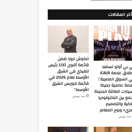
أخر المقالات
انكوش ارورا ضمن
قائمة أقوى 100 رئيس
 بي أوتو تستعد
تنفيذي في الشرق
لإطلاق علامة iCAUR
الأوسط لعام 2026 في
في السوق المصرية
قائمة فوربس الشرق
امة عالمية جديدة
الأوسط”
يارات الطاقة الجديدة
منذ يومين
مع بين التكنولوجيا
ذكية والتصميم
جريء وروح المغامر
منذ يومين