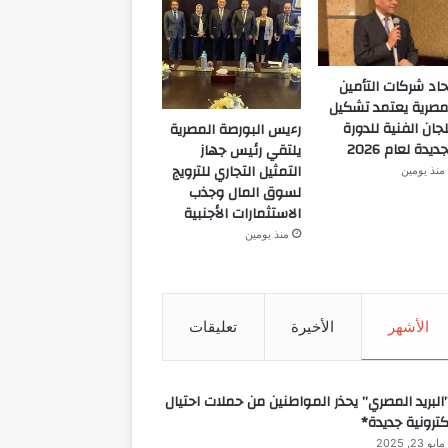
حاد شركات التأمين
مصرية يعتمد تشكيل
لجان الفنية للدورة
رءيس البورصة المصرية
جديدة لعام 2026
يلتقي رئيس جهاز
التمثيل التجاري للترويج
منذ يومين
لسوق المال وجذب
الاستثمارات الأجنبية
منذ يومين
الأشهر
الأخيرة
تعليقات
البريد المصري” يحذر المواطنين من حملات احتيال
كترونية جديدة*
مايو 23, 2025