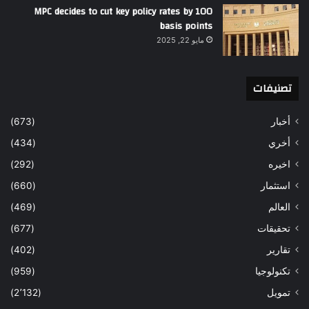
MPC decides to cut key policy rates by 100
basis points
مايو 22, 2025
تصنيفات
أخبار
(673)
أخري
(434)
اخيره
(292)
استثمار
(660)
العالم
(469)
تحقيقات
(677)
تقارير
(402)
تكنولوجيا
(959)
تمويل
(2٬132)