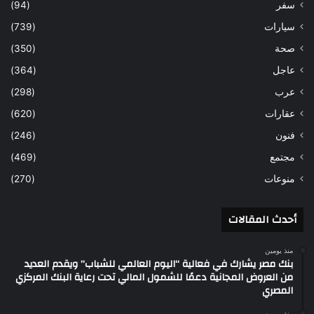
سفر
(94)
سيارات
(739)
صحة
(350)
عاجل
(364)
عرب
(298)
عقارات
(620)
فنون
(246)
مجتمع
(469)
منوعات
(270)
أحدث المقالات
منذ يومين
بنك مصر يشارك في فعالية “اليوم العالمي للشباب” ويقدم العديد
من العروض المجانية دعمًا للشمول المالي تحت رعاية البنك المركزي
المصري
منذ يومين