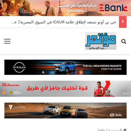
جي بي أوتو تستعد لإطلاق علامة iCAUR في السوق المصرية علامة عالمية جديدة لسيارات الطاقة الجديدة تجمع بين التكنولوجيا الذكية والتصميم الجريء وروح المغامر
بحث عن
الق
الرئيسية
/
عاجل