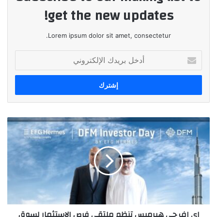
get the new updates!
Lorem ipsum dolor sit amet, consectetur.
أدخل
بريدك
الإلكتروني
إي
اف
چي
هيرميس
تنظم
ملتقى
فرص
الاستثمار
لسوق
إي اف چي هيرميس تنظم ملتقى فرص الاستثمار لسوق
دبي