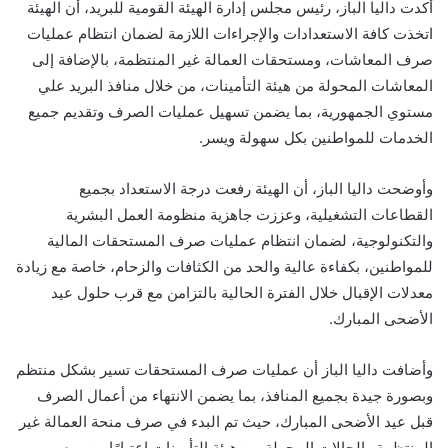
أكدت داليا الباز، رئيس مجلس إدارة الهيئة القومية للبريد، أن الهيئة
اتخذت كافة الاستعدادات والإجراءات اللازمة لضمان انتظام عمليات
صرف المعاشات، ومستحقات العمالة غير المنتظمة، بالإضافة إلى
المعاشات المحولة من هيئة التأمينات، من خلال منافذ البريد علي
مستوي الجمهورية، بما يضمن تسهيل عمليات الصرف وتقديم جميع
الخدمات للمواطنين بكل سهولة ويسر.
وأوضحت داليا الباز، أن الهيئة رفعت درجة الاستعداد بجميع
القطاعات التشغيلية، وعززت جاهزية منظومة العمل البشرية
والتكنولوجية، لضمان انتظام عمليات صرف المستحقات المالية
للمواطنين، بكفاءة عالية والحد من الكثافات والزحام، خاصة مع زيادة
معدلات الإقبال خلال الفترة الحالية بالتزامن مع قرب حلول عيد
الأضحى المبارك.
وأضافت داليا الباز أن عمليات صرف المستحقات تسير بشكل منتظم
وبصورة جيدة بجميع المنافذ، بما يضمن الانتهاء من أعمال الصرف
قبل عيد الأضحى المبارك، حيث تم البدء في صرف منحة العمالة غير
المنتظمة والحالات المحولة من هيئة التأمينات اعتبارًا من يوم