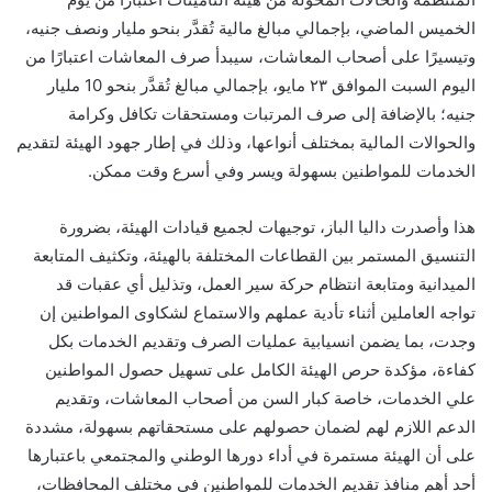
الخميس الماضي، بإجمالي مبالغ مالية تُقدَّر بنحو مليار ونصف جنيه،
وتيسيرًا على أصحاب المعاشات، سيبدأ صرف المعاشات اعتبارًا من
اليوم السبت الموافق ٢٣ مايو، بإجمالي مبالغ تُقدَّر بنحو 10 مليار
جنيه؛ بالإضافة إلى صرف المرتبات ومستحقات تكافل وكرامة
والحوالات المالية بمختلف أنواعها، وذلك في إطار جهود الهيئة لتقديم
الخدمات للمواطنين بسهولة ويسر وفي أسرع وقت ممكن.
هذا وأصدرت داليا الباز، توجيهات لجميع قيادات الهيئة، بضرورة
التنسيق المستمر بين القطاعات المختلفة بالهيئة، وتكثيف المتابعة
الميدانية ومتابعة انتظام حركة سير العمل، وتذليل أي عقبات قد
تواجه العاملين أثناء تأدية عملهم والاستماع لشكاوى المواطنين إن
وجدت، بما يضمن انسيابية عمليات الصرف وتقديم الخدمات بكل
كفاءة، مؤكدة حرص الهيئة الكامل على تسهيل حصول المواطنين
علي الخدمات، خاصة كبار السن من أصحاب المعاشات، وتقديم
الدعم اللازم لهم لضمان حصولهم على مستحقاتهم بسهولة، مشددة
على أن الهيئة مستمرة في أداء دورها الوطني والمجتمعي باعتبارها
أحد أهم منافذ تقديم الخدمات للمواطنين في مختلف المحافظات،