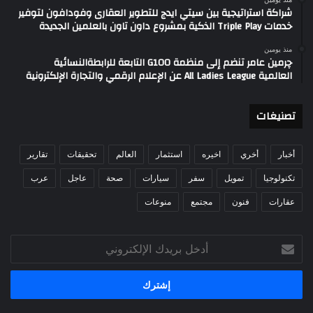
شراكة استراتيجية بين سيتي ايدج للتطوير العقارى وفودافون لتوفير
خدمات Triple Play الذكية بمشروع داون تاون بالعلمين الجديدة
منذ يومين
چرمين عامر تنضم إلى منظمة G100 التابعة للرابطةالنسائية
العالمية All Ladies League عن الإعلام الرقمي والتجارة الإلكترونية
تصنيغات
أخبار
أخري
اخيره
استثمار
العالم
تحقيقات
تقارير
تكنولوجيا
تمويل
سفر
سيارات
صحة
عاجل
عرب
عقارات
فنون
مجتمع
منوعات
أدخل
بريدك
الإلكتروني