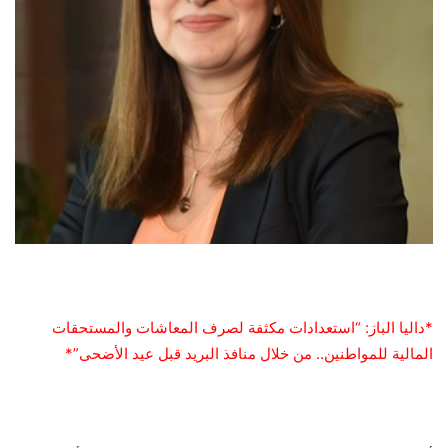
*داليا الباز: “استعدادات مكثفة لصرف المعاشات والمستحقات
المالية للمواطنين.. من خلال منافذ البريد قبل عيد الأضحى”*