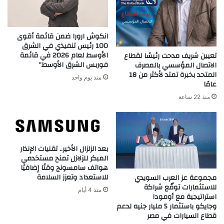
انكوش ارورا ضمن قائمة أقوى
100 رئيس تنفيذي في الشرق
الأوسط لعام 2026 في قائمة
تعيين شريف مدحت رئيسًا لقطاع
فوربس الشرق الأوسط”
الاتصال المؤسسي بالمصرف
المتحد بخبرة تمتد لأكثر من 18
منذ يوم واحد
عامًا
منذ 22 ساعة
بعد الزلزال الأخير.. تقنيات الإنذار
المبكر للزلازل تمنح مستخدمي
هواتف سامسونج وقتًا إضافيًا
للاستعداد وتعزز السلامة
مجموعة عز العرب السويدي
للاستثمارات توقّع شراكة
منذ 4 أيام
استراتيجية مع أومودا
وجايكو باستثمار 5 مليار جنيه لدعم
قطاع السيارات في مصر