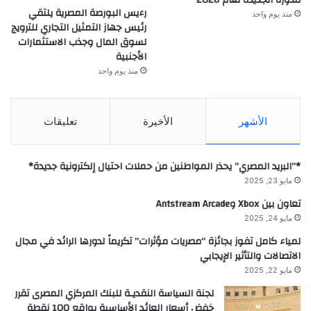
للدورة الجديدة لعام 2026
رءيس البورصة المصرية يلتقي
منذ يوم واحد
رئيس جهاز التمثيل التجاري للترويج
لسوق المال وجذب الاستثمارات
الأجنبية
منذ يوم واحد
الأشهر
الأخيرة
تعليقات
*”البريد المصري” يحذر المواطنين من حملات احتيال إلكترونية جديدة*
مايو 23, 2025
تعاون بين Xbox وAntstream Arcade
مايو 24, 2025
لمياء كامل تفوز بجائزة “مصريات مؤثرات” تكريماً لدورها الرائد في مجال
الاتصالات والتأثير الإيجابي
مايو 22, 2025
لجنة السياسة النقديـة للبنك المركزي المصرى تقرر
خفض أسعار العائد الأساسية بواقع 100 نقطة