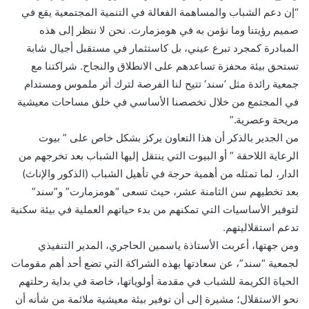
“إن دعم الشباب والمساهمة الفعالة في التنمية المجتمعية يقع في
صميم رؤيتنا وما نؤمن به في هومزمارت. نحن لا ننظر إلى هذه
المبادرة كمجرد تبرع عيني، بل كاستثمار في مستقبل أجيال شابة
تستحق بيئة محفزة تساعدهم على الانطلاق والنجاح. شراكتنا مع
جمعية رائدة مثل ’سند‘ تتيح لنا الفرصة لترك أثر ملموس ومستدام
في المجتمع من خلال تخصصنا الأساسي في خلق مساحات معيشية
مريحة وعصرية.”
من الجدير بالذكر أن هذا التعاون يركز بشكل خاص على ” بيوت
الرعاية اللاحقة ” أو البيوت التي ينتقل إليها الشباب بعد تخرجهم من
الدار، لما تمثله من أهمية حرجة في تأهيل الشباب (الذكور والإناث)
بعد تخطيهم سن الثامنة عشر، حيث تسعى “هومزمارت” و”سند”
لتوفير الأساسيات التي تمكنهم من بدء حياتهم العملية في بيئة سكنية
تدعم استقلاليتهم.
ومن جهتها، أعربت الأستاذة ياسمين الحاجري، المدير التنفيذي
لجمعية “سند”، عن سعادتها بهذه الشراكة التي تضع أحد أهم مقومات
الحياة الكريمة للشباب في مقدمة أولوياتها، خاصة في بداية رحلتهم
نحو الاستقلال؛ مشيرة إلى أن توفير بيئة معيشية ملائمة من شأنه أن