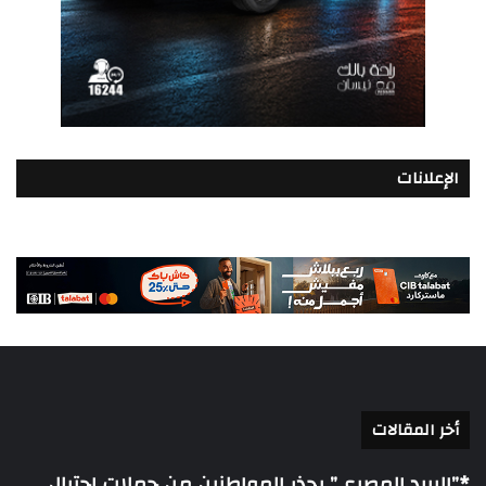
الإعلانات
أخر المقالات
*”البريد المصري” يحذر المواطنين من حملات احتيال