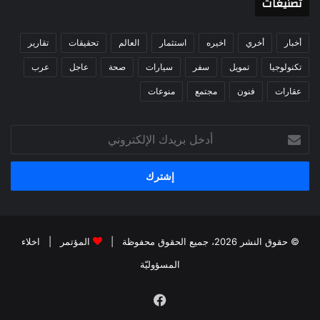
تصنيغات
أخبار
أخري
اخيره
استثمار
العالم
تحقيقات
تقارير
تكنولوجيا
تمويل
سفر
سيارات
صحة
عاجل
عرب
عقارات
فنون
مجتمع
منوعات
أدخل
بريدك
الإلكتروني
© حقوق النشر 2026، جميع الحقوق محفوظة |
المؤتمر
|
اخلاء
المسؤوليّة
فيسبوك