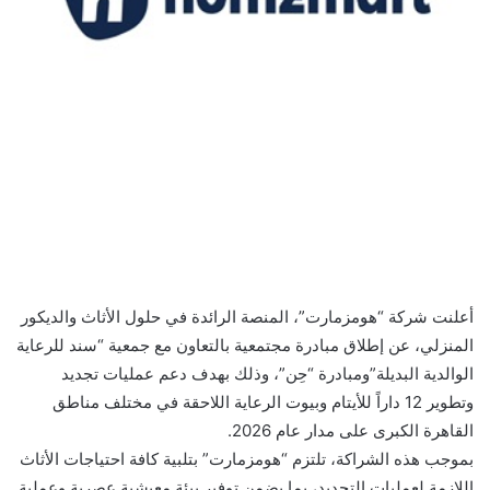
أعلنت شركة “هومزمارت”، المنصة الرائدة في حلول الأثاث والديكور
المنزلي، عن إطلاق مبادرة مجتمعية بالتعاون مع جمعية “سند للرعاية
الوالدية البديلة”ومبادرة “حِن”، وذلك بهدف دعم عمليات تجديد
وتطوير 12 داراً للأيتام وبيوت الرعاية اللاحقة في مختلف مناطق
القاهرة الكبرى على مدار عام 2026.
بموجب هذه الشراكة، تلتزم “هومزمارت” بتلبية كافة احتياجات الأثاث
اللازمة لعمليات التجديد، بما يضمن توفير بيئة معيشية عصرية وعملية