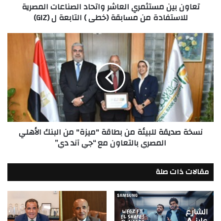
تعاون بين مستثمري العاشر واتحاد الصناعات المصرية
مسابقة
للاستفادة من مسابقة (خطى ) التابعة ل (GIZ)
(خطى
)
التابعة
نسخة
ل
صديقة
(GIZ)
للبيئة
من
بطاقة
"ميزة"
من
البنك
الأهلي
نسخة صديقة للبيئة من بطاقة "ميزة" من البنك الأهلي
المصري
المصري بالتعاون مع “جي آند دي”
بالتعاون
مع
“جي
مقالات ذات صلة
آند
دي”