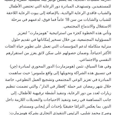
للمستفيدين. وتستهدف المبادرة دور الرعاية التي تحتضن الأطفال
والشباب فاقدي الرعاية الوالدية، بالإضافة إلى بيوت الرعاية اللاحقة
للشباب والشابات من سن 18 عاماً فما فوق، لدعمهم في مرحلة
الاستقلال والاندماج المجتمعي.
وتأتي هذه الخطوة كجزء من استراتيجية “هومزمارت” لتعزيز
المسؤولية المجتمعية، من خلال تسخير إمكاناتها في تقديم حلول
منزلية متكاملة لدعم المؤسسات التي تعمل على تطوير حياة الفئات
الأكثر احتياجاً، وضمان حصولهم على سكن لائق يعزز من استقرارهم
النفسي والاجتماعي.
وفي هذا السياق، تثمن (هومزمارت) الدور المحوري لمبادرة (حِن)
في تنسيق هذه الشراكة وتحويلها إلى واقع ملموس؛ حيث ساهمت
المبادرة في تعزيز الوعي المجتمعي وتشجيع العمل التطوعي، خاصة
خلال شهر رمضان عبر حملة “إفطار في الدار”، والتي تضمنت تنظيم
زيارات لعدد من دور الرعاية، وتنفيذ أنشطة ترفيهية للأطفال، إلى
جانب المساهمة في رصد وتنفيذ الاحتياجات والتعديلات اللازمة داخل
الدور، بما يعكس التزامًا حقيقيًا بإحداث أثر إيجابي ومستدام.
وصرح محمد شلبي، الرئيس التنفيذي التجاري بشركة هومزمارت: