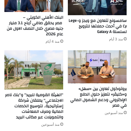
البنك الأهلي الكويتي –
سامسونج تتعاون مع ويجز وLege-
مصر يحقق صافي أرباح 3.1 مليار
Cy في أحدث حملاتها للترويج
جنيه مصري خلال النصف الاول من
لسلسلة Galaxy A
عام 2026
منذ 3 أيام
منذ 4 أيام
بروتوكول تعاون بين «سهل»
و«كليڤر» لتعزيز حلول الدفع
“الهيئة القومية للبريد” و”بنك ناصر
الإلكتروني ودعم الشمول المالي
الاجتماعي” يطلقان شراكة
في مصر
إستراتيجية.. لتوسيع الخدمات
المالية وصرف المعاشات
منذ أسبوعين
والتمويلات عبر مكاتب البريد
منذ أسبوعين