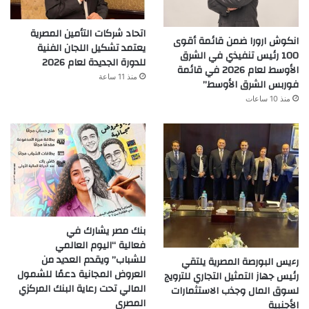
اتحاد شركات التأمين المصرية
انكوش ارورا ضمن قائمة أقوى
يعتمد تشكيل اللجان الفنية
100 رئيس تنفيذي في الشرق
للدورة الجديدة لعام 2026
الأوسط لعام 2026 في قائمة
منذ 11 ساعة
فوربس الشرق الأوسط”
منذ 10 ساعات
بنك مصر يشارك في
فعالية “اليوم العالمي
للشباب” ويقدم العديد من
رءيس البورصة المصرية يلتقي
العروض المجانية دعمًا للشمول
رئيس جهاز التمثيل التجاري للترويج
المالي تحت رعاية البنك المركزي
لسوق المال وجذب الاستثمارات
المصري
الأجنبية