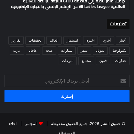
چرمين عامر تنضم إلى منظمة G100 التابعة للرابطةالنسائية
العالمية All Ladies League عن الإعلام الرقمي والتجارة الإلكترونية
تصنيغات
أخبار
أخري
اخيره
استثمار
العالم
تحقيقات
تقارير
تكنولوجيا
تمويل
سفر
سيارات
صحة
عاجل
عرب
عقارات
فنون
مجتمع
منوعات
أدخل
بريدك
الإلكتروني
© حقوق النشر 2026، جميع الحقوق محفوظة |
المؤتمر
|
اخلاء
المسؤوليّة