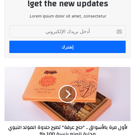
get the new updates!
Lorem ipsum dolor sit amet, consectetur.
أدخل
بريدك
الإلكتروني
لأول
مرة
بالأسواق
..
"حاج
عرفة"
تطرح
حلاوة
المولد
لأول مرة بالأسواق .. "حاج عرفة" تطرح حلاوة المولد النبوي
النبوي
محلية الصنع بنسبة 100 %
محلية