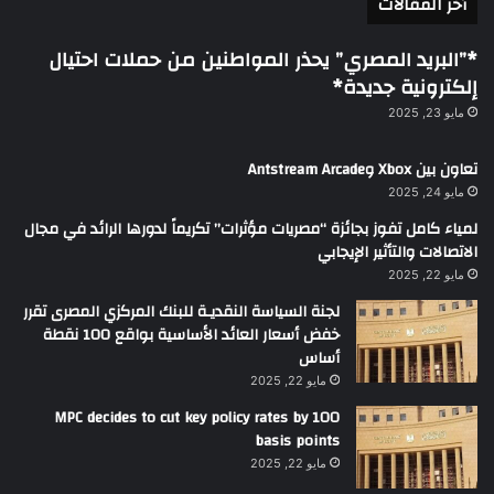
أخر المقالات
*”البريد المصري” يحذر المواطنين من حملات احتيال
إلكترونية جديدة*
مايو 23, 2025
تعاون بين Xbox وAntstream Arcade
مايو 24, 2025
لمياء كامل تفوز بجائزة “مصريات مؤثرات” تكريماً لدورها الرائد في مجال
الاتصالات والتأثير الإيجابي
مايو 22, 2025
لجنة السياسة النقديـة للبنك المركزي المصرى تقرر
خفض أسعار العائد الأساسية بواقع 100 نقطة
أساس
مايو 22, 2025
MPC decides to cut key policy rates by 100
basis points
مايو 22, 2025