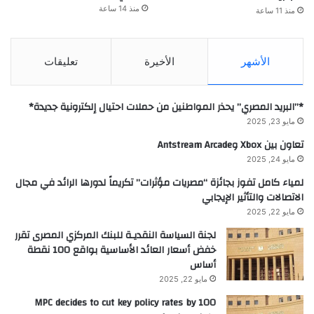
منذ 14 ساعة
منذ 11 ساعة
الأشهر
الأخيرة
تعليقات
*”البريد المصري” يحذر المواطنين من حملات احتيال إلكترونية جديدة*
مايو 23, 2025
تعاون بين Xbox وAntstream Arcade
مايو 24, 2025
لمياء كامل تفوز بجائزة “مصريات مؤثرات” تكريماً لدورها الرائد في مجال
الاتصالات والتأثير الإيجابي
مايو 22, 2025
لجنة السياسة النقديـة للبنك المركزي المصرى تقرر
خفض أسعار العائد الأساسية بواقع 100 نقطة
أساس
مايو 22, 2025
MPC decides to cut key policy rates by 100