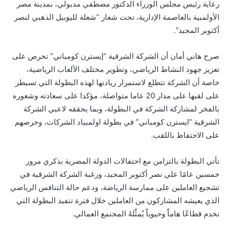
رعاية رئيس مجلس الوزراء الدكتور مصطفي مدبولي، بمدينة مصر
الأولمبية بالعاصمة الإدارية، تحت شعار “شعلة لليوبيل الذهبي لنصر
أكتوبر المجيد”.
صرح هاني أمان أن الشركة الشرقية “إيسترن كومباني” تحرص على
تعزيز جهود النشاط الرياضي، وتطوير مختلف الألعاب الرياضية،
خاصة أن الشركة تتطلع لاستمرار ريادتها لهذه البطولة التي تسيطر
على لقبها على مدار 20 عاما متواصلة، مؤكدا على سعادته وشعوره
بالفخر لمشاركة الشركة في البطولة، وبما يحققه لاعبي الشركة
الشرقية “ايسترن كومباني” في بطولة اولمبياد الشركات، وحرصهم
على الاحتفاظ باللقب.
تأتي البطولة بالتزامن مع احتفالات الدولة المصرية بذكري مرور
خمسين عامًا علي نصر أكتوبر المجيد، ورغبة الشركة الشرقية في
تشجيع العاملين على ممارسة الرياضة، ودعم حالة التنافس الرياضي
الذي يعيشه المشاركون من العاملين خلال فترة تنفيذ البطولة التي
تخدم قطاعًا هاماّ وحيوياّ يُمثِّلهُ المجتمع العمالي.