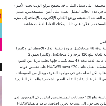
 مختلفة، على سبيل المثال، قد تتصفح موقع الويب تحت الأضواء
لة. في هذه الحالة، لتقليل العبء على أعين المستخدمين، صمم
ات التعتيم الذكي، الشاشة المضيئة، ووضع الكتاب الإلكتروني بالإضافة إلى ميزة
للمستخدم. علاوة على ذلك، يمكنك التقاط لقطات شاشة
تم تجهيز هاتف HUAWEI nova Y70 بكاميرا ثلاثية بدقة 48 ميجابكسل مزودة بتقنية الذكاء الاصطناعي وكاميرا
رئيسية بدقة 48 ميجابكسل وكاميرا بزاوية عريضة للغاية تبلغ 120 درجة و 5 ميجابكسل وكاميرا بعمق 2
ميجابكسل. بفضل فتحة f / 1.8 للكاميرا الرئيسية عالية الدقة بدقة 48 ميجابكسل، فإنها تجلب مزيدًا من الضوء
عند التصوير. بالاقتران مع خوارزميات هواوي المحسّنة، يعمل هاتف HUAWEI nova Y70 على تحسين جودة
ثالية لكل لقطة حتى في مواجهة الضوء ، ويقلل من الضوضاء ،
ض النظر عنك إعادة التقاط الصور الشخصية والمناظر الطبيعية.
يأتي هاتف HUAWEI nova Y70 بسعة تخزين قياسية تبلغ 128 جيجابايت للمستخدمين لتخزين كل المحتوى الذي
يريدونه بسهولة. لتلبية احتياجات المستخدمين الذين يحتاجون إلى مساحة تخزين إضافية، يدعم هاتفHUAWEI