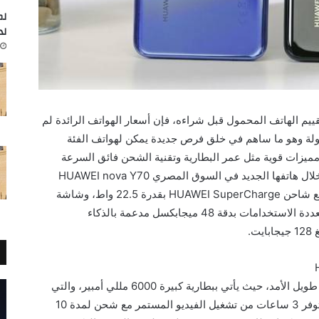
لم
لد
ييم الهاتف المحمول قبل شراءه، فإن أسعار الهواتف الرائدة لم
ولة وهو ما ساهم في خلق فرص جديدة يمكن لهواتف الفئة
 مميزات قوية مثل عمر البطارية وتقنية الشحن فائق السرعة
وحجم الشاشة وهو ما تقدمه شركة هواوي من خلال هاتفها الجديد في السوق المصري HUAWEI nova Y70
المزود ببطارية ضخمة بقوة 6000 مللي أمبير مع شاحن HUAWEI SuperCharge بقدرة 22.5 واط، وشاشة
عرض كبيرة بحجم 6.75 بوصة، وكاميرا ثلاثية متعددة الاستخدامات بدقة 48 ميجابكسل مدعمة بالذكاء
.
يحظى هاتف HUAWEI nova Y70 بعمر بطارية طويل الأمد، حيث يأتي ببطارية كبيرة 6000 مللي أمبير، والتي
يمكن أن تدوم 3 أيام بشحنة كاملة مرة واحدة وتوفر 3 ساعات من تشغيل الفيديو المستمر مع شحن لمدة 10