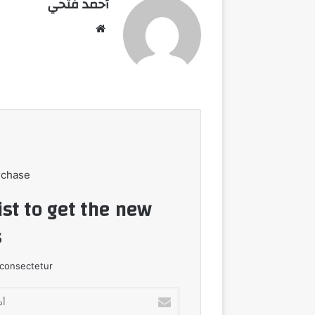
أحمد فتحي
موقع
الويب
rchase
ist to get the new
!
consectetur.
أدخل
بريدك