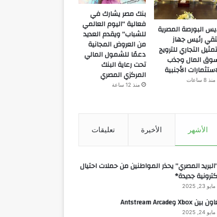
بنك مصر يشارك في
فعالية “اليوم العالمي
يس البورصة المصرية
للشباب” ويقدم العديد
تقي رئيس جهاز
من العروض المجانية
تمثيل التجاري للترويج
دعمًا للشمول المالي
وق المال وجذب
تحت رعاية البنك
استثمارات الأجنبية
المركزي المصري
منذ 8 ساعات
منذ 12 ساعة
الأشهر
الأخيرة
تعليقات
البريد المصري” يحذر المواطنين من حملات احتيال
كترونية جديدة*
مايو 23, 2025
 بين Xbox وAntstream Arcade
مايو 24, 2025