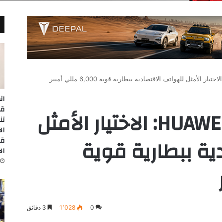
ان
هاتف HUAWEI nova Y70: الاختيار الأمثل
تن
ية ببطارية قوية
قا
ال
0
1٬028
3 دقائق