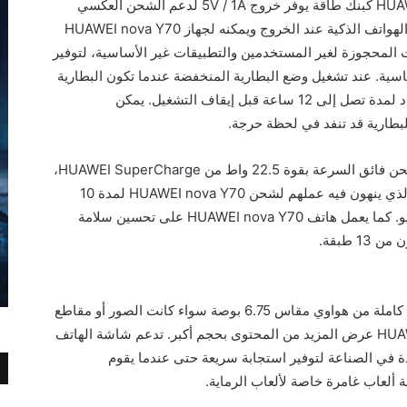
دقائق. كما يمكن أيضًا استخدام HUAWEI nova Y70 كبنك طاقة يوفر خروج 5V / 1A لدعم الشحن العكسي
السلكي للأجهزة مثل الساعات الذكية والفرق والهواتف الذكية عند الخروج ويمكنه لجهاز HUAWEI nova Y70
 المحجوزة لغير المستخدمين والتطبيقات غير الأساسية، لتوفير
اسية. عند تشغيل وضع البطارية المنخفضة عندما تكون البطارية
عند 5٪ ، يمكن لـ HUAWEI nova Y70 الاستعداد لمدة تصل إلى 12 ساعة قبل إيقاف التشغيل. يمكن
لبطارية قد تنفد في لحظة حرجة.
ويتميز هذا الهاتف ضمن فئته من خلال دعم الشحن فائق السرعة بقوة 22.5 واط من HUAWEI SuperCharge،
حيث يمكن للمستخدمين الاستفادة من الوقت الذي ينهون فيه عملهم لشحن HUAWEI nova Y70 لمدة 10
دقائق والاستمتاع بـ 3 ساعات من تشغيل الفيديو. كما يعمل هاتف HUAWEI nova Y70 على تحسين سلامة
 طبقة.
يتميز هاتف HUAWEI nova Y70 بشاشة عرض كاملة من هواوي مقاس 6.75 بوصة سواء كانت الصور أو مقاطع
الفيديو أو الألعاب، يمكن لهاتف HUAWEI nova Y70 عرض المزيد من المحتوى بحجم أكبر. تدعم شاشة الهاتف
 اللمس المتعدد 10 نقاط الرائدة في الصناعة لتوفير استجابة سريعة حتى عندما يقوم
ة ألعاب غامرة خاصة لألعاب الرماية.