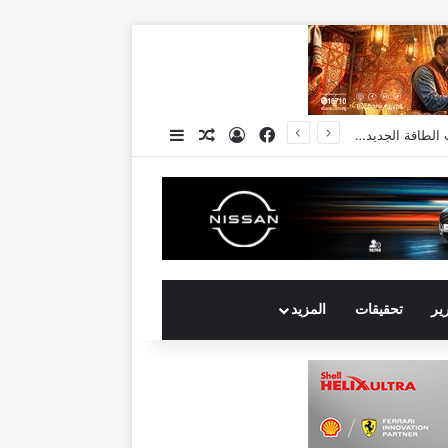
فيسبوك
تسجيل الدخول
مقال عشوائي
إضافة عمود جانبي
انكوش ارورا ضمن قائمة أقوى 100 رئيس تنفيذي في الشرق الأوسط لعام 2026 في قائمة فوربس الشرق الأوسط”
رير
تحقيقات
المزيد