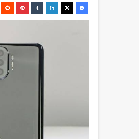
فيسبوك
‫X
لينكدإن
بينتيريست
إلكترونيا