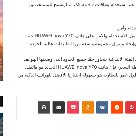
nova Y70 سعة تخزين تصل إلى 512 جيجابايت عند استخدام بطاقات MicroSD، مما يسمح للمستخدمين
يتوفر متجر AppGallery الموثوقة والمبتكرة وسهل الاستخدام والآمن على هاتف HUAWEI nova Y70 حيث
جاد وتنزيل مجموعة واسعة من التطبيقات عالية الجودة.
ئة الابتدائية يتجاوز حقًا جميع الحدود التي وضعتها الهواتف
الذكية الأخرى في نفس قطاع السوق بنفس نقطة السعر، فإن هاتف HUAWEI nova Y70 الجديد هو هاتفك.
ول عمر للبطارية هو بسهولة اختيارنا الأفضل للهواتف الذكية من
بينتيريست
Odnoklassniki
‫Pocket
مشاركة عبر البريد
طباعة