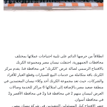
انطلاقاً من حرصها الدائم على تلبية احتياجات عملائها بمختلف
محافظات الجمهورية، احتفلت نيسان مصر ومجموعة الكرنك
بالافتتاح الرسمي لصالة عرض “الكرنك” في محافظة قنا. يقدم مركز
الكرنك باقة متكاملة من خدمات البيع للسيارات وقطع الغيار للأفراد
والشركات، حيث تعد مجموعة الكرنك أحد وكلاء نيسان المعتمدين في
منطقة صعيد مصر،بالإضافة إلى امتلاكها 6 مراكز للخدمة وصالات
العرض لنيسان منهم 2 في محافظة قنا و2 في محافظة الأقصر و2
في محافظة أسوان.
حضر الافتتاح كبار المسئولين التنفيذيين في شركة نيسان مصر،