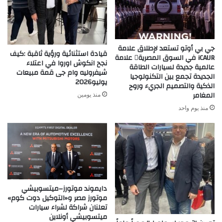
جي بي أوتو تستعد لإطلاق علامة
قيادة استثنائية ورؤية ثاقبة :كيف
iCAUR في السوق المصرية علامة
نجح انكوش اوروا في اعتلاء
عالمية جديدة لسيارات الطاقة
شيفروليه وام جى قمة مبيعات
الجديدة تجمع بين التكنولوجيا
يوليو2026
الذكية والتصميم الجريء وروح
المغامر
منذ يومين
منذ يوم واحد
دايموند موتورز–ميتسوبيشي
موتورز مصر و«التوكيل دوت كوم»
تعلنان شراكة لشراء سيارات
ميتسوبيشي أونلاين