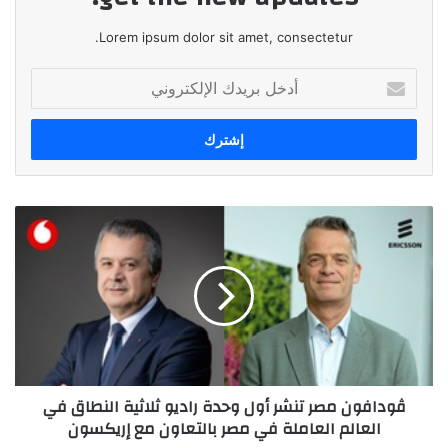
Lorem ipsum dolor sit amet, consectetur.
أدخل
بريدك
الإلكتروني
ڤودافون
مصر
تنشر
أول
وحدة
راديو
ثلاثية
النطاق
في
ڤودافون مصر تنشر أول وحدة راديو ثلاثية النطاق في
العالم
العالم العاملة في مصر بالتعاون مع إريكسون
العاملة
في