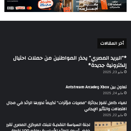
أخر المقالات
*”البريد المصري” يحذر المواطنين من حملات احتيال
إلكترونية جديدة*
مايو 23, 2025
تعاون بين Xbox وAntstream Arcade
مايو 24, 2025
لمياء كامل تفوز بجائزة “مصريات مؤثرات” تكريماً لدورها الرائد في مجال
الاتصالات والتأثير الإيجابي
مايو 22, 2025
لجنة السياسة النقديـة للبنك المركزي المصرى تقرر
خفض أسعار العائد الأساسية بواقع 100 نقطة