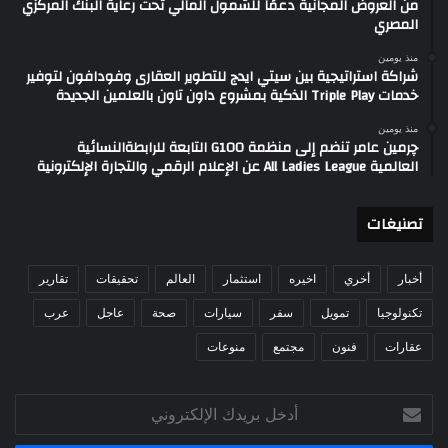
من العروض المجانية دعمًا للشمول المالي تحت رعاية البنك المركزي
المصري
منذ يومين
شراكة استراتيجية بين سيتي ايدج للتطوير العقارى وفودافون لتوفير
خدمات Triple Play الذكية بمشروع داون تاون بالعلمين الجديدة
منذ يومين
چرمين عامر تنضم إلى منظمة G100 التابعة للرابطةالنسائية
العالمية All Ladies League عن الإعلام الرقمي والتجارة الإلكترونية
تصنيغات
أخبار
أخري
اخيره
استثمار
العالم
تحقيقات
تقارير
تكنولوجيا
تمويل
سفر
سيارات
صحة
عاجل
عرب
عقارات
فنون
مجتمع
منوعات
أدخل
بريدك
الإلكتروني