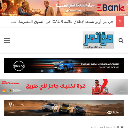
جي بي أوتو تستعد لإطلاق علامة iCAUR في السوق المصرية علامة عالمية جديدة لسيارات الطاقة الجديدة تجمع بين التكنولوجيا الذكية والتصميم الجريء وروح المغامر
بحث عن
الق
الرئيسية
/
سيارات