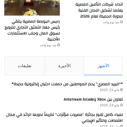
اتحاد شركات التأمين المصرية
يعتمد تشكيل اللجان الفنية
للدورة الجديدة لعام 2026
رءيس البورصة المصرية يلتقي
منذ يوم واحد
رئيس جهاز التمثيل التجاري للترويج
لسوق المال وجذب الاستثمارات
الأجنبية
منذ يوم واحد
الأشهر
الأخيرة
تعليقات
*”البريد المصري” يحذر المواطنين من حملات احتيال إلكترونية جديدة*
مايو 23, 2025
تعاون بين Xbox وAntstream Arcade
مايو 24, 2025
لمياء كامل تفوز بجائزة “مصريات مؤثرات” تكريماً لدورها الرائد في مجال
الاتصالات والتأثير الإيجابي
مايو 22, 2025