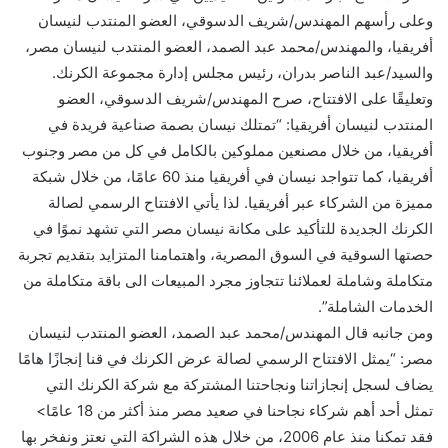
وعلى رأسهم المهندس/شريف الدسوقي، العضو المنتدب لنيسان
أفريقيا، والمهندس/محمد عبد الصمد، العضو المنتدب لنيسان مصر،
والسيد/عبد الناصر بدران، رئيس مجلس إدارة مجموعة الكرنك.
وتعليقًا على الافتتاح، صرح المهندس/شريف الدسوقي، العضو
المنتدب لنيسان أفريقيا: “تمتلك نيسان بصمة صناعية فريدة في
أفريقيا، من خلال مصنعين مملوكين بالكامل في كل من مصر وجنوب
أفريقيا، كما تتواجد نيسان في أفريقيا منذ 60 عامًا، من خلال شبكة
مميزة من الشركاء عبر أفريقيا. لذا يأتي الافتتاح الرسمي لصالة
الكرنك الجديدة للتأكيد على مكانة نيسان مصر التي تشهد نموًا في
حصتها السوقية في السوق المصرية، واهتمامنا المتزايد بتقديم تجربة
متكاملة وشاملة لعملائنا تتجاوز مجرد المبيعات الى باقة متكاملة من
الخدمات الشاملة”.
ومن جانبه قال المهندس/محمد عبد الصمد، العضو المنتدب لنيسان
مصر: “يمثل الافتتاح الرسمي لصالة عرض الكرنك في قنا إنجازًا هامًا
يضاف لسجل إنجازاتنا ونجاحتنا المشتركة مع شركة الكرنك التي
تمثل أحد أهم شركاء نجاحنا في صعيد مصر منذ أكثر من 18 عامًا>
فقد تمكنا منذ عام 2006، من خلال هذه الشراكة التي نعتز ونفخر بها