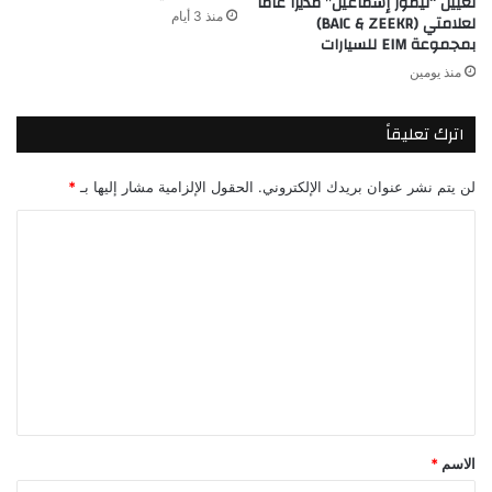
تعيين “تيمور إسماعيل” مديراً عاماً
منذ 3 أيام
لعلامتي (BAIC & ZEEKR)
بمجموعة EIM للسيارات
منذ يومين
اترك تعليقاً
لن يتم نشر عنوان بريدك الإلكتروني.
الحقول الإلزامية مشار إليها بـ
*
ا
ل
ت
ع
ل
ي
ق
*
الاسم
*