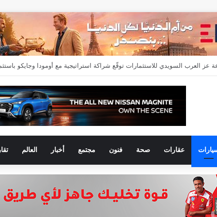
 إسماعيل” مديراً عاماً لعلامتي (BAIC & ZEEKR) بمجموعة EIM للسيارات
يارات
عقارات
صحة
فنون
مجتمع
أخبار
العالم
تقا