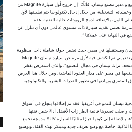
وأوضح المهندس وليد فتحي، رئيس قطاع التصنيع و مدير مصنع نيسان، قائلًا: “إن خروج أول سيارة Magnite من
ملياته التشغيلية، من خلال إدخال تكنولوجيا يتم تطبيقها لأول
ئي اللون، بالإضافة لدمج الروبوتات عالية التقنية. هذه
الصارمة تضمن تقديم سيارة ذات مستوى عالمي دون أي تنازل عن
فع في النهاية على عملائنا ”.
 نيسان ومستقبلها في مصر، حيث تضمن جولة شاملة داخل منظومة
الإنتاج المتطورة في مصنع نيسان، أعقبها عرض تقديمي تم الكشف فيه لأول مرة عن سيارة نيسان Magnite
 “متحف تراث نيسان في مجال التصنيع”، والذي استعرض بفخر
نيعها في مصر على مدار العقود الماضية. ومن خلال هذا العرض
ق المصري وريادتها في تطوير القدرات البشرية والتكنولوجية
ريًا في استراتيجية نيسان للنمو في أفريقيا. فقد تم إطلاقها بنجاح في أسواق
 واصلت تصدرها قائمة الطرازات الأفضل أداءً ضمن فئتها.
صُممت السيارة لاستقطاب جيل جديد من العملاء، بالإضافة إلى كونها خيارًا مثاليًا للسيارة SUV مدمجة تجمع
جيا الذكية، خاصة مع وضع تعريف جديد ومبتكر لهذه الفئة، وتوسيع