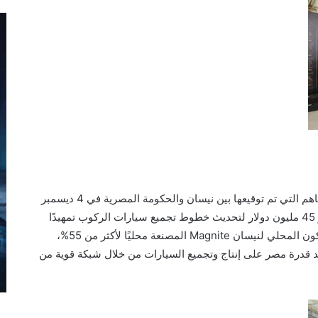
يأتي إنتاج سيارة Magnite في إطار مذكرة التفاهم التي تم توقيعها بين نيسان والحكومة المصرية في 4 ديسمبر
2024، والتي التزمت الشركة بموجبها باستثمار 45 مليون دولار لتحديث خطوط تجميع سيارات الركوب تمهيدًا
لبدء إنتاج نيسان لهذه السيارة. وتصل نسبة المكون المحلي لنيسان Magnite المصنعة محليًا لأكثر من 55%،
يؤكد قدرة مصر على إنتاج وتجميع السيارات من خلال شبكة قوية من