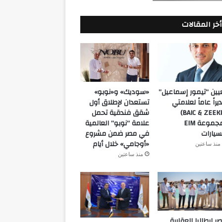
أخر المقالات
يين “تيمور إسماعيل”
«سوديك» و«نوبو»
يراً عاماً لعلامتي
تستعدان لإطلاق أول
(BAIC & ZEEKR)
شقق فندقية تحمل
بمجموعة EIM
علامة “نوبو” العالمية
سيارات
في مصر ضمن مشروع
«أوجامي» خلال أيام
منذ ساعتين
منذ ساعتين
ر إيطاليا العقارية