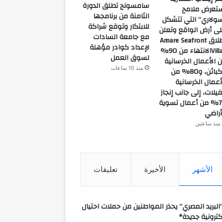
سامسونج تطلق الدورة
تعرض ملامح
الثامنة من برنامجها
ولاري” التي تتشكل
للابتكار وتوقع شراكة
ى أرض الواقع وتعلن
مع جامعة السادات
إطلاق Amare Seafront
لإعداد كوادر مؤهلة
Villasالانتهاء من 90%
لسوق العمل
 الأعمال الخرسانية
منذ 10 ساعات
للكبائن، و80% من
أعمال الخرسانية
فيلات، إلى جانب إنجاز
70% من أعمال تسوية
أراضي
منذ ساعتين
الأشهر
الأخيرة
تعليقات
البريد المصري” يحذر المواطنين من حملات احتيال
كترونية جديدة*