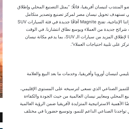
المنتدب لنيسان أفريقيا، قائلًا: “يمثل التصنيع المحلي وإطلاق
يرتنا التي تستهدف تحويل نيسان مصر لمركز تصنيع وتصدير متكامل
للمنطقة انطلاقًا من مصر. وإلى جانب تعزيز قدراتنا الإنتاجية، تفتح Magnite آفاقًا جديدة في فئة السيارات SUV
رائح جديدة من العملاء ويوسع نطاق انتشارنا. في الوقت
نفسه، يساهم إنتاج هذه السيارة في دعم جهودنا لإطلاق المزيد من سيارات الـ SUV، بما يدعم مكانة نيسان
ز على تلبية احتياجات العملاء”.
مي لنيسان أوروبا وأفريقيا، وخدمات ما بعد البيع والعلامة
Mag في مصر نموذجًا للتميز الصناعي الذي نسعى لترسيخه على المستوى الإقليمي،
ع المحلي ومعايير نيسان العالمية من حيث الجودة والكفاءة
ا الأهمية الاستراتيجية المتزايدة لأفريقيا ضمن الرؤية العالمية
 تواجدنا الصناعي الداعم للنمو، وتوسيع حضورنا في مختلف