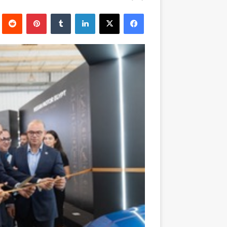
بريدا
فيسبوك
‫X
لينكدإن
بينتيريست
إلكترونيا