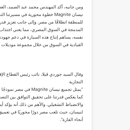
ومن جانبه، أكد المهندس محمد عبد الصمد، العضو 
نيسان Magnite خطوة محورية في مس
المدمجة في السوق المصري، مما يعني اجتذاب ش
القيادية في السوق من خلال مجموعة موديلات ترك
وقال السيد جوردي ڤيلا، نائب رئيس القطاع الإقلي
التجارية
“يمثل تجميع نيسان nite
كما يعكس قدرتنا على تحقيق التوافق بين التصني
والانضباط التشغيلي. والأهم من ذلك أنه يؤكد أيضً
لنيسان، حيث تلعب مصر دورًا محوريًا في تعميق
أنحاء القارة”.