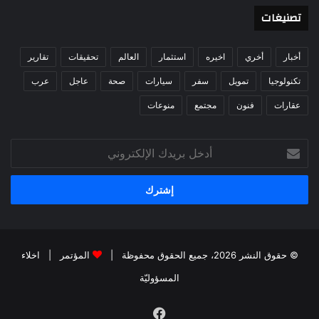
تصنيغات
أخبار
أخري
اخيره
استثمار
العالم
تحقيقات
تقارير
تكنولوجيا
تمويل
سفر
سيارات
صحة
عاجل
عرب
عقارات
فنون
مجتمع
منوعات
أدخل
بريدك
الإلكتروني
© حقوق النشر 2026، جميع الحقوق محفوظة |
المؤتمر
|
اخلاء
المسؤوليّة
فيسبوك