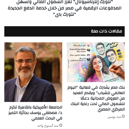
"نتورك إنترناشيونال" تعزز الشمول المالي وتسهل
مصر
المدفوعات الرقمية في مصر من خلال خدمة الدفع الجديدة
من
"نتورك باي"
خلال
خدمة
الدفع
مقالات ذات صلة
الجديدة
"نتورك
باي"
بنك مصر يشارك في فعالية “اليوم
العالمي للشباب” ويقدم العديد
من العروض المجانية دعمًا
للشمول المالي تحت رعاية البنك
الجامعة الأمريكية بالقاهرة تكرم
المركزي المصري
د/ مصطفى يوسف بجائزة التميز
منذ يومين
في البحث العلمي
منذ أسبوع واحد