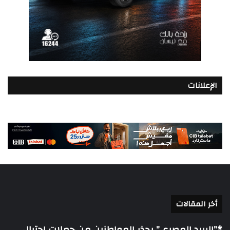
الإعلانات
أخر المقالات
*”البريد المصري” يحذر المواطنين من حملات احتيال