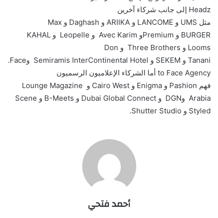
Headz
إلى جانب شركاء آخرين
مثل
UMS
و
LANCOME
و
ARIIKA
و
Daghash
و
Max
BURGER
و
Premium
و
Avec Karim
و
Leopelle
و
KAHAL
Looms
و
Three Brothers
و
Don
Tanani
و
SEKEM
و
Semiramis InterContinental Hotel
و
.Face
to Face Agency
أما الشركاء الإعلاميون الرسميون
فهم
Pashion
و
Enigma
و
Cairo West
و
Lounge Magazine
Arabia
و
DGN
و
Dubai Global Connect
و
B-Meets
و
Scene
Styled
و
Shutter Studio
.
أحمد فتحي