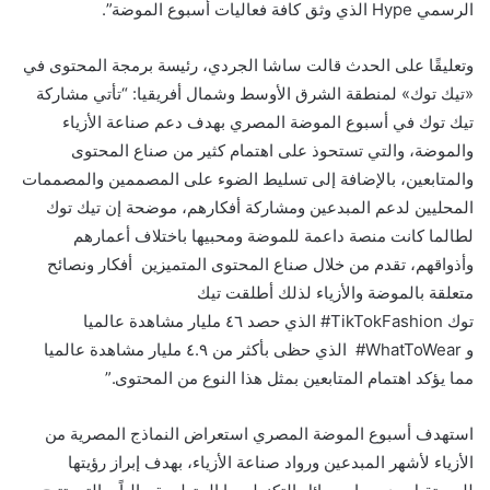
الرسمي
Hype
الذي وثق كافة فعاليات أسبوع الموضة”.
وتعليقًا على الحدث قالت ساشا الجردي، رئيسة برمجة المحتوى في
«تيك توك» لمنطقة الشرق الأوسط وشمال أفريقيا: “تأتي مشاركة
تيك توك في أسبوع الموضة المصري بهدف دعم صناعة الأزياء
والموضة، والتي تستحوذ على اهتمام كثير من صناع المحتوى
والمتابعين، بالإضافة إلى تسليط الضوء على المصممين والمصممات
المحليين لدعم المبدعين ومشاركة أفكارهم، موضحة إن تيك توك
لطالما كانت منصة داعمة للموضة ومحبيها باختلاف أعمارهم
وأذواقهم، تقدم من خلال صناع المحتوى المتميزين أفكار ونصائح
متعلقة بالموضة والأزياء لذلك أطلقت تيك
توك
#TikTokFashion
الذي حصد ٤٦ مليار مشاهدة عالميا
و
WhatToWear
# الذي حظى بأكثر من ٤.٩ مليار مشاهدة عالميا
مما يؤكد اهتمام المتابعين بمثل هذا النوع من المحتوى.”
استهدف أسبوع الموضة المصري استعراض النماذج المصرية من
الأزياء لأشهر المبدعين ورواد صناعة الأزياء، بهدف إبراز رؤيتها