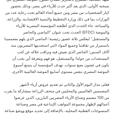
نسخته الأولى
، الذي يعد أكبر حدث للأزياء في مصر، وذلك بحضور
كبار الشخصيات من مصر ومن جميع أنحاء العالم تحت رعاية عدد من
الوزارات بما في ذلك وزارة التخطيط والتنمية الاقتصادية، والزراعة،
والسياحة. جاء الحدث الذي أطلقته المؤسسة المصرية للأزياء
والموضة (
EFDC
) الحدث تحت عنوان “الماضي والحاضر
والمستقبل” ليعكس ثلاثة عصور رئيسية؛ الماضي الذي يلهم مصممينا
باستمرار من ثقافتنا وجميع المواد التي استخدمها المصريون منذ
آلاف السنين؛ الحاضر الذي نعيش فيه ونراقب خلاله عن كثب
المستجدات من حولنا؛ والمستقبل، هو فهم ومعرفة أين يجب أن
نكون في غضون بضع سنوات. تهدف المؤسسة أن يتمتع أسبوع
الموضة المصري بنفس مستوى أسابيع الموضة العالمية الأخرى.
فعلى مدار اليوم الأول والثاني تم تقديم عروض أزياء لأشهر
المصممين العالميين والمحليين في متحف الزراعة بمشاركة ما يقرب
من 100 مصمم وصناع الأزياء المصريين البارزين، الذين عرضوا
أعمالهم لإظهار مجموعة المواهب الإبداعية في مصر وصناعة
المنسوجات القطنية المحلية، بالإضافة إلى تحديد موقع ووضع صناعة