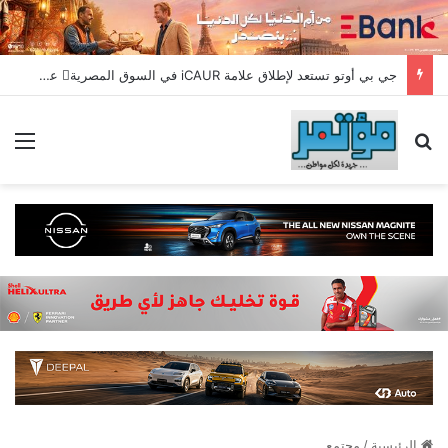
جي بي أوتو تستعد لإطلاق علامة iCAUR في السوق المصرية علامة عالمية جديدة لسيارات الطاقة الجديدة تجمع بين التكنولوجيا الذكية والتصميم الجريء وروح المغامر
بحث عن
الق
الرئيسية
/
مجتمع