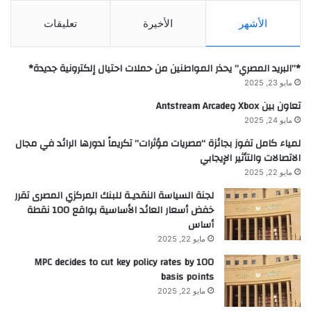
الأشهر
الأخيرة
تعليقات
*”البريد المصري” يحذر المواطنين من حملات احتيال إلكترونية جديدة*
مايو 23, 2025
تعاون بين Xbox وAntstream Arcade
مايو 24, 2025
لمياء كامل تفوز بجائزة “مصريات مؤثرات” تكريماً لدورها الرائد في مجال
الاتصالات والتأثير الإيجابي
مايو 22, 2025
لجنة السياسة النقديـة للبنك المركزي المصرى تقرر
خفض أسعار العائد الأساسية بواقع 100 نقطة
أساس
مايو 22, 2025
MPC decides to cut key policy rates by 100
basis points
مايو 22, 2025