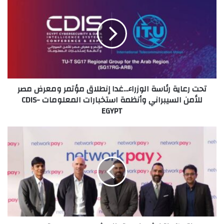
رعاية
رئاسة
الوزراء...غدا
إنطلاق
مؤتمر
ومعرض
مصر
للأمن
تحت رعاية رئاسة الوزراء...غدا إنطلاق مؤتمر ومعرض مصر
السيبراني
للأمن السيبراني وأنظمة استخبارات المعلومات CDIS-
وأنظمة
EGYPT
استخبارات
المعلومات
CDIS-
"نتورك
EGYPT
إنترناشيونال"
تعزز
الشمول
المالي
وتسهل
المدفوعات
الرقمية
في