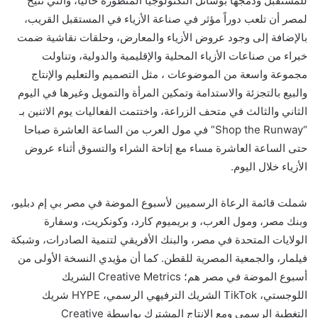
للمستقبل ودمجها بوسائل التكنولوجيا المتطورة حالياً، والتي تتيح
لمصر أن تلعب دوراً مؤثر في صناعة الأزياء في المستقبل القريب،
بالإضافة إلى وجود عروض الأزياء والمعارض، وحلقات نقاشية ضمت
خبراء من صناعات الأزياء المحلية والإقليمية والدولية، وتناولت
مجموعة واسعة من الموضوعات ، مثل التصميم والتعليم والإنتاج
والبيع بالتجزئة والاستدامة وتمكين المرأة والتمويل وغيرها في اليوم
الثاني والثالث في متحف الزراعة، واختتمت الفعاليات يوم الاثنين بـ
“
Shop the Runway
” في مول العرب من الساعة العاشرة صباحا
حتى الساعة العاشرة مساء مع إتاحة الشراء والتسوق أثناء عروض
الأزياء خلال اليوم.
شملت قائمة الرعاة الرسميين لأسبوع الموضة في مصر بي إم دبليو،
وبنك مصر، ومول العرب، و بريميوم كارد، وكونكريت، وسفارة
الولايات المتحدة في مصر، والبنك الأفريقي لتنمية الصادرات، وشبكة
فيلمار، والجمعية المصرية للقطن. كما أن مؤيدي النسخة الأولى من
أسبوع الموضة في مصر هم؛
Creative Metrics
الشريك
اللوجستي،
TikTok
الشريك الترفيهي الرسمي،
HYPE
شريك
التغطية الرسمي ومع الإنتاج المشترك بواسطة
Creative