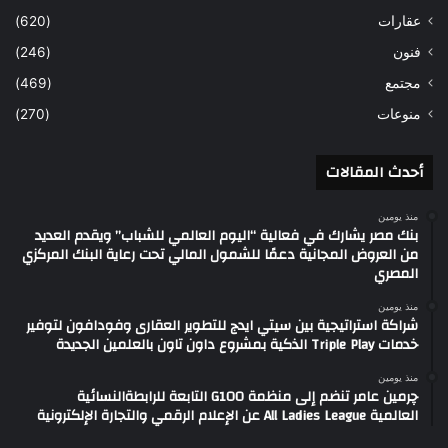
عقارات
(620)
فنون
(246)
مجتمع
(469)
منوعات
(270)
أحدث المقالات
منذ يومين
بنك مصر يشارك في فعالية “اليوم العالمي للشباب” ويقدم العديد
من العروض المجانية دعمًا للشمول المالي تحت رعاية البنك المركزي
المصري
منذ يومين
شراكة استراتيجية بين سيتي ايدج للتطوير العقارى وفودافون لتوفير
خدمات Triple Play الذكية بمشروع داون تاون بالعلمين الجديدة
منذ يومين
چرمين عامر تنضم إلى منظمة G100 التابعة للرابطةالنسائية
العالمية All Ladies League عن الإعلام الرقمي والتجارة الإلكترونية