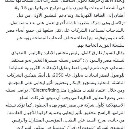
ويحدد الاتفاق خريطة تحويل أساطيل السيارات التي تستخدمها نستله
في أنشطة المبيعات والتوزيع، والتي تتراوح حمولتها بين 0.5 و4
أطنان إلى الطاقة الكهربائية. وتم دعم التطبيق الأولى من قبل
تراكسل وهي شركة مصرية ناشئة أخرى تعمل على بناء منصة نقل
بالشاحنات لمساعدة الشركات على نقل سلعها في جميع أنحاء مصر
بكفاءة وموثوقية، مع إعطاء مختلف أصحاب المصلحة رؤية عبر
سلسلة التوريد الخاصة بهم.
وقال السيد/ طارق كامل، رئيس مجلس الإدارة والرئيس التنفيذي
لنستله مصر والسودان : “تتصدر نستله مسيرة التغيير نحو مستقبل
مستدام، حيث نلتزم ليس فقط بتقليل الإنبعاثات الكربونية لعملياتنا
للوصول لصفر انبعاثات بحلول عام 2050، بل أيضًا بتمكين الشركات
الناشئة المحلية وتشجيع الابتكار وتحقيق تأثير إيجابي على المجتمع.
ومن خلال اعتماد تقنيات متطورة مثلElectrofitting™، تواصل نستله
مصر وضع المعايير العالية التي يجب أن تتبعها شركات السلع
الاستهلاكية كأول شركة في مصر تقوم بهذه الخطوة، كما تؤكد نستله
التزامها الراسخ بتحقيق تأثير إيجابي وحماية كوكبنا للأجيال القادمة”.
من جانبه، صرح السيد علي الطيب، المؤسس المشارك والرئيس
التنفيذي لشركة “شيفت إي في”: “مهمتنا هي تمكين الشركات