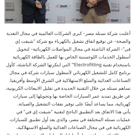
أعلنت شركة نستله مصر- كبرى الشركات العالمية في مجال التغذية
والصحة- عن توقيع اتفاق تشغيل بالكهرباء مع شركة “شيفت إي
في”- الشركة الناشئة في مجال المواصلات الكهربائية- لتحويل
أسطول الخدمات اللوجستية الخاص بها للعمل بالطاقة الكهربائية
باستخدام تقنية Electrofitting™ التي ابتكرتها الشركة الناشئة، كأول
برنامج كامل للتشغيل الكهربائي لأسطول سيارات شركة في مجال
الصناعات الغذائية والسلع الاستهلاكية في الشرق الأوسط وأفريقيا.
تساهم نستله من خلال التقنية الجديدة في تقليل الانبعاثات الكربونية،
عن طريق تمديد عمر السيارات الخاصة بها وتحويلها إلى سيارات
كهربائية، مما يساعد أيضًا على توفير نفقات التشغيل والصيانة.
يأتي هذا الاتفاق بعد التطبيق الناجح لتقنية “شيفت إي في” في
عمليات نستله المختلفة في مصر، والذي يعد أول تطبيق للسيارات
الكهربائية في في مجال الصناعات الغذائية والسلع الاستهلاكية،