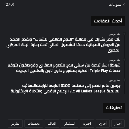
منوعات
(270)
أحدث المقالات
منذ يومين
بنك مصر يشارك في فعالية “اليوم العالمي للشباب” ويقدم العديد
من العروض المجانية دعمًا للشمول المالي تحت رعاية البنك المركزي
المصري
منذ يومين
شراكة استراتيجية بين سيتي ايدج للتطوير العقارى وفودافون لتوفير
خدمات Triple Play الذكية بمشروع داون تاون بالعلمين الجديدة
منذ يومين
چرمين عامر تنضم إلى منظمة G100 التابعة للرابطةالنسائية
العالمية All Ladies League عن الإعلام الرقمي والتجارة الإلكترونية
تصنيغات
أخبار
أخري
اخيره
استثمار
العالم
تحقيقات
تقارير