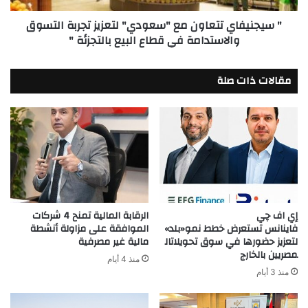
والاستدامة
" سيجنيفاي تتعاون مع "سعودي" لتعزيز تجربة التسوق
في
والاستدامة في قطاع البيع بالتجزئة "
قطاع
البيع
بالتجزئة
مقالات ذات صلة
"
إي اف چي
الرقابة المالية تمنح 4 شركات
فاينانس تستعرض خطط نمو«بلد»
الموافقة على مزاولة أنشطة
لتعزيز حضورها في سوق تحويلاتال
مالية غير مصرفية
مصريين بالخارج
منذ 4 أيام
منذ 3 أيام