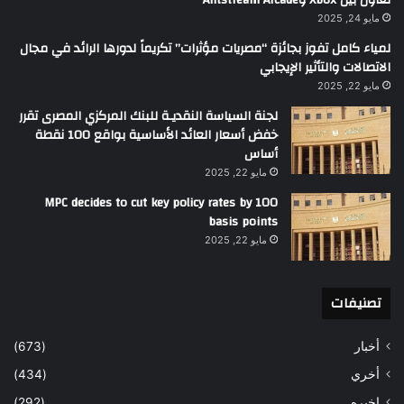
تعاون بين Xbox وAntstream Arcade
مايو 24, 2025
لمياء كامل تفوز بجائزة “مصريات مؤثرات” تكريماً لدورها الرائد في مجال
الاتصالات والتأثير الإيجابي
مايو 22, 2025
لجنة السياسة النقديـة للبنك المركزي المصرى تقرر
خفض أسعار العائد الأساسية بواقع 100 نقطة
أساس
مايو 22, 2025
MPC decides to cut key policy rates by 100
basis points
مايو 22, 2025
تصنيفات
أخبار
(673)
أخري
(434)
اخيره
(292)