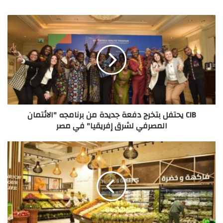
CIB
يحتفل
بتخرج
دفعة
جديدة
من
برنامجه
"الائتمان
المصرفي
CIB يحتفل بتخرج دفعة جديدة من برنامجه "الائتمان
لشرق
المصرفي لشرق إفريقيا" في مصر
إفريقيا"
في
مصر
"
سيجنيفاي
تتعاون
مع
"سعودي"
لتعزيز
تجربة
التسوق