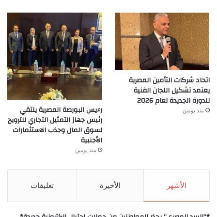
اتحاد شركات التأمين المصرية
يعتمد تشكيل اللجان الفنية
للدورة الجديدة لعام 2026
رءيس البورصة المصرية يلتقي
منذ يومين
رئيس جهاز التمثيل التجاري للترويج
لسوق المال وجذب الاستثمارات
الأجنبية
منذ يومين
الأشهر
الأخيرة
تعليقات
*”البريد المصري” يحذر المواطنين من حملات احتيال إلكترونية جديدة*