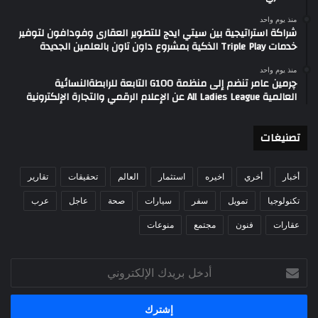
منذ يوم واحد
شراكة استراتيجية بين سيتي ايدج للتطوير العقارى وفودافون لتوفير
خدمات Triple Play الذكية بمشروع داون تاون بالعلمين الجديدة
منذ يوم واحد
چرمين عامر تنضم إلى منظمة G100 التابعة للرابطةالنسائية
العالمية All Ladies League عن الإعلام الرقمي والتجارة الإلكترونية
تصنيغات
أخبار
أخري
اخيره
استثمار
العالم
تحقيقات
تقارير
تكنولوجيا
تمويل
سفر
سيارات
صحة
عاجل
عرب
عقارات
فنون
مجتمع
منوعات
أدخل
بريدك
الإلكتروني