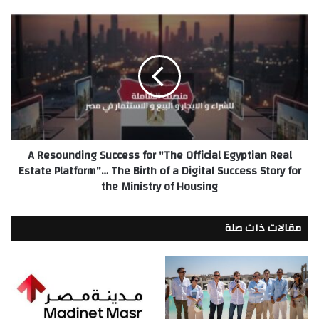
A
Resounding
Success
for
"The
Official
Egyptian
Real
Estate
A Resounding Success for "The Official Egyptian Real
Platform"…
Estate Platform"… The Birth of a Digital Success Story for
The
the Ministry of Housing
Birth
of
a
مقالات ذات صلة
Digital
Success
Story
for
the
Ministry
of