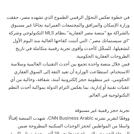
في خطوة تعكس التحوّل الرقمي الطموح الذي تشهده مصر، حققت
وزارة الإسكان والمرافق والمجتمعات العمرانية نجاحًا غير مسبوق
بالشراكة مع “منصة مصر العقارية” بنظام MLS التكنولوجي وشركة
“اي سيستماتك مصر”، التي أثبتت كفاءتها العالية منذ اليوم الأول
لتشغيلها، لتُسجَّل كأحدث وأقوى تجربة رقمية متكاملة في تاريخ
الطروحات العقارية الحكومية.
فمن خلال منصة واحدة تجمع بين أحدث التقنيات العالمية وسلاسة
الاستخدام، استطاعت الوزارة أن تعيد الثقة إلى السوق العقاري
الحكومي، عبر منظومة حجز إلكترونية آمنة، شفافة، وخالية من أي
عقبات تقنية أو إدارية، بما يعكس التزام الدولة بمواكبة أحدث النظم
التكنولوجية في العالم.
تجربة حجز رقمية غير مسبوقة
ووفقًا لتقرير نشرته CNN Business Arabic، شهدت المنصة إقبالًا
واسعًا من المواطنين لحجز الوحدات السكنية المطروحة ضمن
المرحلة الجديدة، والتي بلغ عددها نحو 25 ألف وحدة، تمثل باكورة