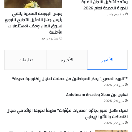
يعتمد تشكيل اللجان الفنية
للدورة الجديدة لعام 2026
رءيس البورصة المصرية يلتقي
منذ يوم واحد
رئيس جهاز التمثيل التجاري للترويج
لسوق المال وجذب الاستثمارات
الأجنبية
منذ يوم واحد
الأشهر
الأخيرة
تعليقات
*”البريد المصري” يحذر المواطنين من حملات احتيال إلكترونية جديدة*
مايو 23, 2025
تعاون بين Xbox وAntstream Arcade
مايو 24, 2025
لمياء كامل تفوز بجائزة “مصريات مؤثرات” تكريماً لدورها الرائد في مجال
الاتصالات والتأثير الإيجابي
مايو 22, 2025