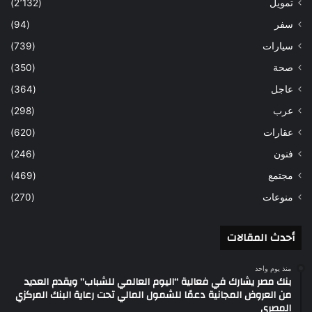
تمويل
(2٬132)
سفر
(94)
سيارات
(739)
صحة
(350)
عاجل
(364)
عرب
(298)
عقارات
(620)
فنون
(246)
مجتمع
(469)
منوعات
(270)
أحدث المقالات
منذ يوم واحد
بنك مصر يشارك في فعالية “اليوم العالمي للشباب” ويقدم العديد
من العروض المجانية دعمًا للشمول المالي تحت رعاية البنك المركزي
المصري