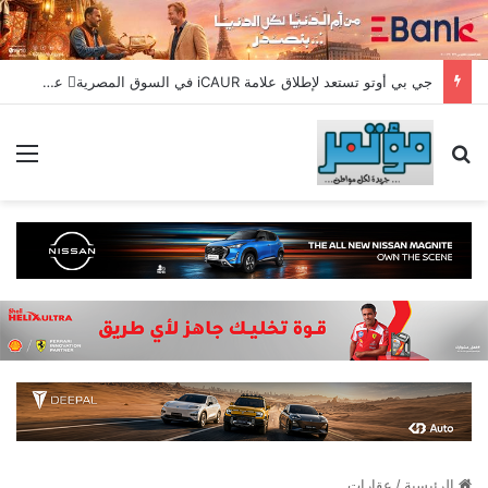
جي بي أوتو تستعد لإطلاق علامة iCAUR في السوق المصرية علامة عالمية جديدة لسيارات الطاقة الجديدة تجمع بين التكنولوجيا الذكية والتصميم الجريء وروح المغامر
بحث عن
الق
الرئيسية
/
عقارات