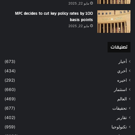
مايو 22, 2025
MPC decides to cut key policy rates by 100
basis points
مايو 22, 2025
تصنيفات
أخبار
(673)
أخري
(434)
اخيره
(292)
استثمار
(660)
العالم
(469)
تحقيقات
(677)
تقارير
(402)
تكنولوجيا
(959)