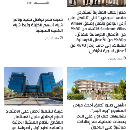
Housing
مصر إيطاليا العقارية تستعرض
ملامح “سولاري” التي تتشكل على
مدينة مصر تواصل تنفيذ برنامج
أرض الواقع وتعلن إطلاق Amare
شراء أسهم الخزينة وتبدأ شراء
Seafront Villasالانتهاء من 90%
الكمية المتبقية
من الأعمال الخرسانية للكبائن،
منذ 3 أيام
و80% من الأعمال الخرسانية
للفيلات، إلى جانب إنجاز 70% من
أعمال تسوية الأراضي
منذ يومين
الأهلي صبور تطلق أحدث مراحل
المشروع “يود البحر”،
عربية للتنمية تحصل على الاعتماد
بشاليهات صف اول على البحر
اللازم لإطلاق حلول الاستثمار
بخدمات فندقية، مع إطلالات
العقاري بنظام الملكية الجزئية
مباشرة على اللاجون
وتستعد لطرح أولى أصولها عبر