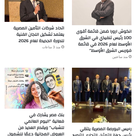
اتحاد شركات التأمين المصرية
انكوش ارورا ضمن قائمة أقوى
يعتمد تشكيل اللجان الفنية
100 رئيس تنفيذي في الشرق
للدورة الجديدة لعام 2026
الأوسط لعام 2026 في قائمة
منذ 3 ساعات
فوربس الشرق الأوسط”
منذ ساعتين
بنك مصر يشارك في
فعالية “اليوم العالمي
للشباب” ويقدم العديد من
رءيس البورصة المصرية يلتقي
العروض المجانية دعمًا للشمول
رئيس جهاز التمثيل التجاري للترويج