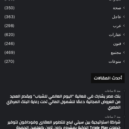
صحة
(350)
عاجل
(363)
عرب
(298)
عقارات
(620)
فنون
(246)
مجتمع
(469)
منوعات
(270)
أحدث المقالات
منذ 6 ساعات
بنك مصر يشارك في فعالية “اليوم العالمي للشباب” ويقدم العديد
من العروض المجانية دعمًا للشمول المالي تحت رعاية البنك المركزي
المصري
منذ 7 ساعات
شراكة استراتيجية بين سيتي ايدج للتطوير العقارى وفودافون لتوفير
خدمات Triple Play الذكية بمشروع داون تاون بالعلمين الجديدة