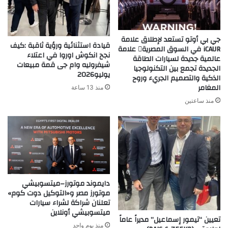
جي بي أوتو تستعد لإطلاق علامة
قيادة استثنائية ورؤية ثاقبة :كيف
iCAUR في السوق المصرية علامة
نجح انكوش اوروا في اعتلاء
عالمية جديدة لسيارات الطاقة
شيفروليه وام جى قمة مبيعات
الجديدة تجمع بين التكنولوجيا
يوليو2026
الذكية والتصميم الجريء وروح
المغامر
منذ 13 ساعة
منذ ساعتين
دايموند موتورز–ميتسوبيشي
موتورز مصر و«التوكيل دوت كوم»
تعلنان شراكة لشراء سيارات
ميتسوبيشي أونلاين
تعيين “تيمور إسماعيل” مديراً عاماً
منذ يوم واحد