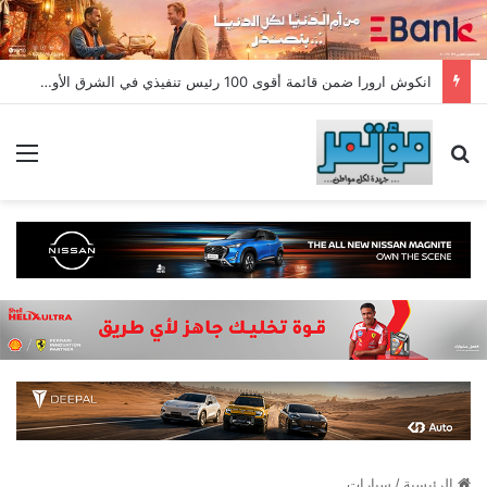
انكوش ارورا ضمن قائمة أقوى 100 رئيس تنفيذي في الشرق الأوسط لعام 2026 في قائمة فوربس الشرق الأوسط”
بحث عن
الق
الرئيسية
/
سيارات