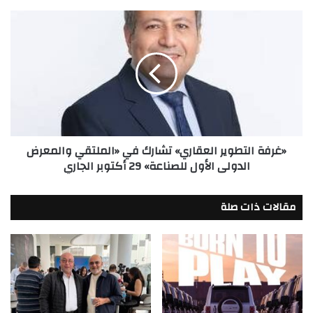
في
المجمع
«غرفة
اللوجيستي
التطوير
بشرق
العقاري»
القاهرة
تشارك
في
«الملتقي
والمعرض
الدولى
الأول
«غرفة التطوير العقاري» تشارك في «الملتقي والمعرض
للصناعة»
الدولى الأول للصناعة» 29 أكتوبر الجاري
29
أكتوبر
الجاري
مقالات ذات صلة