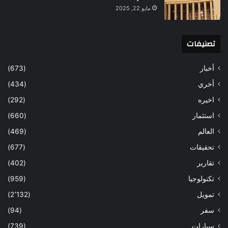
مايو 22, 2025
تصنيفات
أخبار
(673)
أخري
(434)
اخيره
(292)
استثمار
(660)
العالم
(469)
تحقيقات
(677)
تقارير
(402)
تكنولوجيا
(959)
تمويل
(2٬132)
سفر
(94)
سيارات
(739)