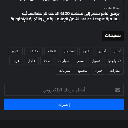
منذ 8 ساعات
چرمين عامر تنضم إلى منظمة G100 التابعة للرابطةالنسائية
العالمية All Ladies League عن الإعلام الرقمي والتجارة الإلكترونية
تصنيغات
أخبار
أخري
اخيره
استثمار
العالم
تحقيقات
تقارير
تكنولوجيا
تمويل
سفر
سيارات
صحة
عاجل
عرب
عقارات
فنون
مجتمع
منوعات
أدخل
بريدك
الإلكتروني