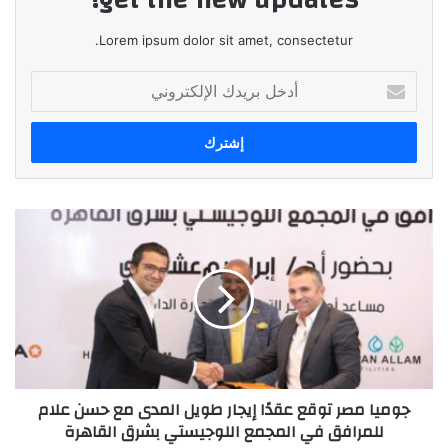
Lorem ipsum dolor sit amet, consectetur.
أدخل
بريدك
الإلكتروني
جوميا
مصر
توقع
عقدًا
إيجار
طويل
المدى
مع
حسن
جوميا مصر توقع عقدًا إيجار طويل المدى مع حسن علام
علام
للمرافق في المجمع اللوجيستي بشرق القاهرة
للمرافق