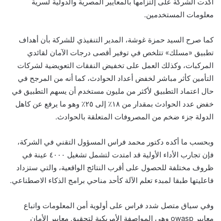
أكدت الشركة على إلتزامها بالمعايير المصرية والدولية لسرية
معلومات المستخدمين.
كما صرح السيد حمزة غوشة، المدير التنفيذي للشركة بأن أهداف
تطبيق «مسلك» تتلخص في توفير أقصى درجات الآمان لقائدي
المركبات، وكذلك العمل على تخفيض النفقات التعويضية لشركات
التأمين كأثر مباشر لخفض أعداد الحوادث، كما أنه من المرجح في
حال اعتماد التطبيق لأكثر من مليون مستخدم أن يسهم التطبيق في
خفض عدد الحوادث بمقدار من ١٨٪ إلى ٢٥٪ وهو ما يرفع عن كاهل
الدولة جزء ضخم من المصروفات المتعلقة بالحوادث.
وبحسب ما أكده دكتور محمد فراس المسؤول التقني في الشركة،
فإن تجارب الأداء الأولية قد امتدت لتشمل تشغيل ٤٠٠٠ عينة في
ظروف مختلفة للحصول على أقرب النتائج الواقعية، والتي ستزداد
فاعليتها طبقا لمبدء تعلم الآلة كأحد مناحي برامج الذكاء الاصطناعي.
وفي سياق متصل شدد فراس على أولوية أمن المعلومات واتباع
معايير owasp وهي المواصفة الأمريكية لتحقيق معايير الأمان