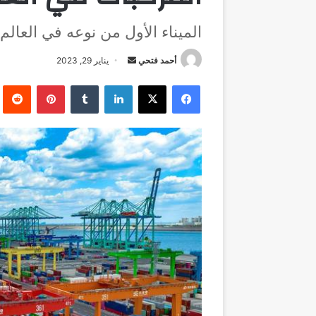
الميناء الأول من نوعه في العالم:
أرسل
أحمد فتحي
يناير 29, 2023
بريدا
فيسبوك
‫X
لينكدإن
بينتيريست
إلكترونيا