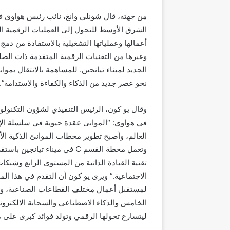
من جهته، قال شونلي وانغ، نائب رئيس هواوي 
الشرق الأوسط للتحول إلى العمليات الرقمية الذ
أعمالها وعملياتها التشغيلية بالاستفادة من د
وغيرها من التقنيات الرقمية المتقدمة ذات الصل
الجديد لميناء تيانجين. للمساهمة بالانتقال بمو
نحو عصر جديد من الذكاء والكفاءة والاستدامة”.
وقال يو كون، الرئيس التنفيذي لشؤون التكنولو
في هواوي: “الموانئ عقدة حيوية في سلسلة الإ
العالم، وأصبح تطوير محطات الموانئ الذكية الأكف
وتعمل محطة القسم C في ميناء 
تقنية القيادة الذاتية من المستوى الرابع وشبكات
الاجتماعية.” ويرى يو كون أن التقدم في هذا الم
لمستقبل أعمال مختلف القطاعات الصناعية، وأن
الخامس والذكاء الاصطناعي والسحابة الالكترو
ليتسارع تحولها الرقمي وتولد فوائد كبرى على م