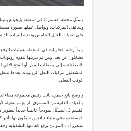
وتمثّل محطة القسم C في منطقة ب
على تقنيات الجيل الخامس وتقنية القيادة الذاتية
وتبدأ رحلة الحاويات في المحطة بعمليات الرف
مشغلون عن بعد، ومن ثم تنزيلها لتقوم روبوتات ذ
الاصطناعية إلى محطات القفل أو الفتح الآلي لتح
المشغلون مركبات النقل الروبوتات بعدها لتنق
الوقت الفعلي.
وأوضح يانغ جيمن، نائب رئيس مجموعة ميناء تيا
والقيادة الذاتية من المستوى الرابع تم تفعيل
القسم C، ليشكّل نموذجاً عالمياً جديداً لت
المستخدمة في ميناء تيانجين سيكون لها تأثير 
ستعزز أداء الموانئ برفع كفاءتها التشغيلية وخفض 