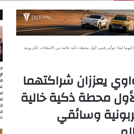
تهما لبناء توأم رقمي لأول محطة ذكية خالية من الانبعاثات الكربونية
جي
واوي يعززان شراكتهما
عل
لأول محطة ذكية خالية
لس
تج
ال
كربونية وسائقي
ال
لم