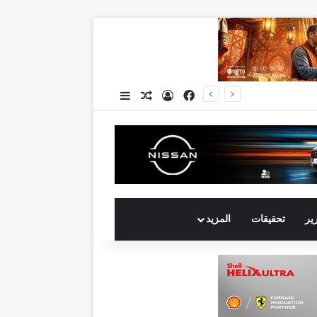
فيسبوك
تسجيل الدخول
مقال عشوائي
إضافة عمود جانبي
جي بي أوتو تستعد لإطلاق علامة iCAUR في السوق المصرية علامة عالمية جديدة لسيارات الطاقة الجديدة تجمع بين التكنولوجيا الذكية والتصميم الجريء وروح المغامر
رير
تحقيقات
المزيد