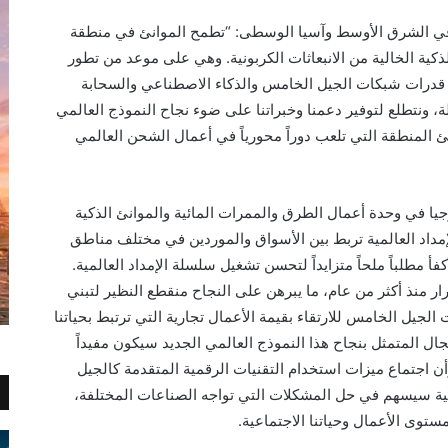
في الشرق الأوسط وآسيا الوسطى: “تطمح الموانئ في منطقة
كية الخالية من الانبعاثات الكربونية. وهي على موعد من تطور
مج قدرات شبكات الجيل الخامس والذكاء الاصطناعي والسحابة
ة، ونتطلع لتوفير دعمنا وخبراتنا على ضوء نجاح النموذج العالمي
انئ المنطقة التي تلعب دوراً محورياً في أعمال الشحن العالمي
جيا في وحدة أعمال الطرق والممرات المائية والموانئ الذكية
مداد العالمية تربط بين الأسواق والموردين في مختلف مناطق
أ مطلباً ملحاً متزايداً لتحسن تشغيل سلسلة الإمداد العالمية.
تيانجين باستقرار منذ أكثر من عام، ما يبرهن على النجاح منقطع النظير لتبني
 الجيل الخامس للارتقاء بقيمة الأعمال تجارية التي ترتبط بحياتنا
جال المتمثل بنجاح هذا النموذج العالمي الجديد سيكون مفيداً
 اجتماع ميزات استخدام التقنيات الرقمية المتقدمة كالجيل
نية سيسهم في حل المشكلات التي تواجه الصناعات المختلفة،
ستوى الأعمال وحياتنا الاجتماعية.