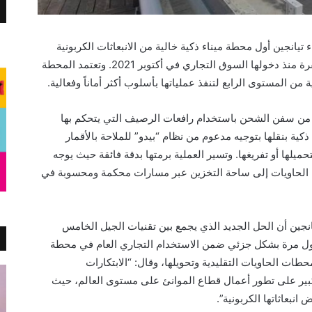
ايجيانغ بميناء تيانجين أول محطة ميناء ذكية خالية من الانبعاثات الكربونية
وسائقي المركبات، وتواصل عملها بصورة مستقرة منذ دخولها السوق التجاري في أكتوبر 2021. وتعتمد المحطة
 من المستوى الرابع لتنفذ عملياتها بأسلوب أكثر أماناً وفعالية.
ع من سفن الشحن باستخدام رافعات الرصيف التي يتحكم بها
كية بنقلها بتوجيه مدعوم من نظام “بيدو” للملاحة بالأقمار
ميلها أو تفريغها. وتسير العملية برمتها بدقة فائقة حيث يوجه
ل الحاويات إلى ساحة التخزين عبر مسارات محكمة ومحسوبة في
نجين أن الحل الجديد الذي يجمع بين تقنيات الجيل الخامس
ه لأول مرة بشكل جزئي ضمن الاستخدام التجاري العام في محطة
طوير محطات الحاويات التقليدية وتحويلها، وقال: “الابتكارات
كبير على تطور أعمال قطاع الموانئ على مستوى العالم، حيث
انبعاثاتها الكربونية”.