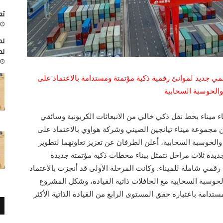
تعاون
لم
لد
 جديد لموانئ رقمية ذكية مؤتمتة ومستدامة بالاعتماد على
والحوسبة السحابية
 ميناء بخط نقل ذكي خالي من الانبعاثات الكربونية وسائقي
ين مجموعة ميناء تيانجين الصيني وشركة هواوي بالاعتماد على
لحوسبة السحابية، أعلن الطرفان عن تعزيز تعاونهما لتطوير
جديدة ثلاث مراحل تتمثل ببناء محطات ذكية مؤتمتة جديدة
قمي شاملة للميناء. وكانت المرحلة الأولى قد أنجزت بالاعتماد
حوسبة السحابية مع الحافلات ذاتية القيادة، وشكل المشروع
ستدامة باعتباره حقق المستوى الرابع من القيادة الذاتية الأكثر