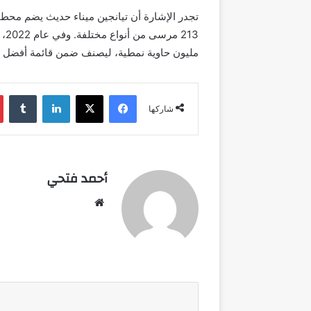
مليون حاوية نمطية، ليصنف ضمن قائمة أفضل ع
فيسبوك
‫X
لينكدإن
شاركها
أحمد فتحي
موقع
الويب