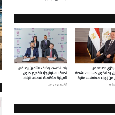
الفترة
المالية
المنتهية
في
يونيو
2026
البنك المركزي :79% من
بنك نكست وكاف للتأمين يطلقان
ين يمتلكون حسابات نشطة
تحالفًا استراتيجيًا لتقديم حلول
ن إجراء معاملات مالية
تأمينية متكاملة لعملاء البنك
منذ يوم واحد