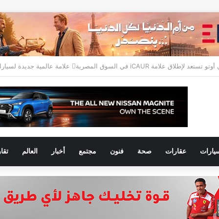
يارات
عقارات
صحة
فنون
مجتمع
أخبار
العالم
تقا