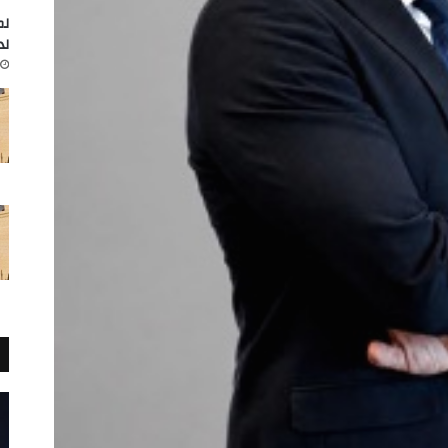
لم
لد