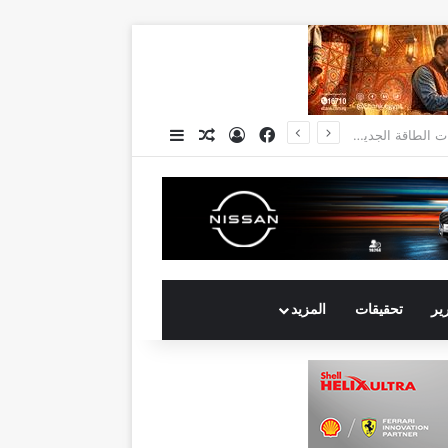
فيسبوك
تسجيل الدخول
مقال عشوائي
إضافة عمود جانبي
انكوش ارورا ضمن قائمة أقوى 100 رئيس تنفيذي في الشرق الأوسط لعام 2026 في قائمة فوربس الشرق الأوسط”
رير
تحقيقات
المزيد