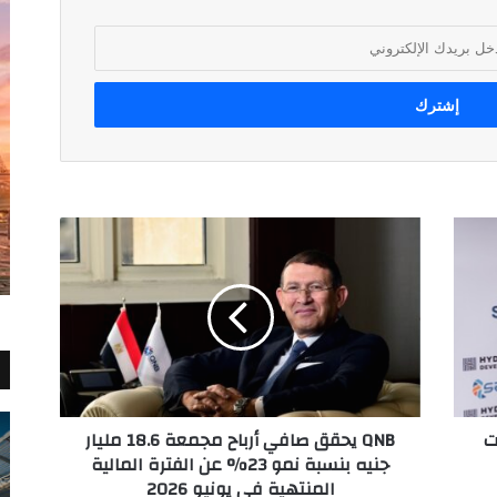
QNB
يحقق
صافي
أرباح
مجمعة
18.6
مليار
جنيه
بنسبة
ت
QNB يحقق صافي أرباح مجمعة 18.6 مليار
نمو
جنيه بنسبة نمو 23% عن الفترة المالية
23%
المنتهية في يونيو 2026
عن