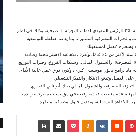
نائبًا للرئيس التنفيذي لقطاع التجزئة المصرفية، وذلك في إطار
ات والخبرات المصرفية المتميزة، بما يدعم خططه التوسعية
ته وشعاره “نعمل لمستقبلك”.
ويمتلك الأستاذ عادل هاشم جمعة خبرة مصرفية تمتد لأكثر من 25 عامًا، ويُعرف بكفاءته الاستراتيجية وقيادته
ة المصرفية، والشمول المالي، وشبكات الفروع، وقنوات التوزيع،
ه قاد برامج تحوّل مؤسسي كبرى، وكون فرق عمل عالية الأداء،
لى العميل وتدفع الابتكار والتميّز التشغيلي.
تجزئة المصرفية والشمول المالي ببنك أبوظبي التجاري –
 كما تولى خلال مسيرته (ADCB Egypt) المهنية عدة مناصب قيادية رفيعة في مؤسسات مصرفية رائدة،
زيز الكفاءة التشغيلية، وتقديم حلول مصرفية مبتكرة.
بينتيريست
Odnoklassniki
‫Pocket
مشاركة عبر البريد
طباعة