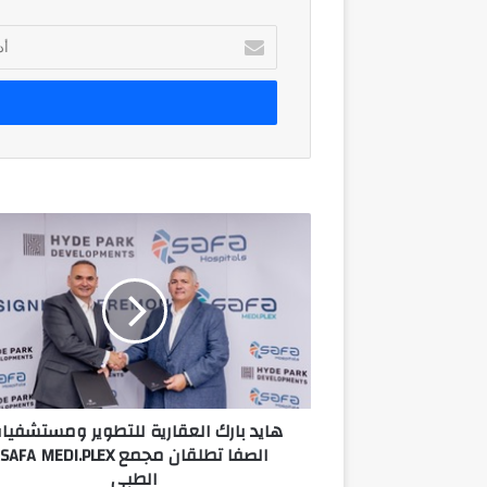
أدخل
بريدك
الإلكتروني
هايد
بارك
العقارية
للتطوير
ومستشفيات
الصفا
تطلقان
مجمع
SAFA
هايد بارك العقارية للتطوير ومستشفيا
MEDI.PLEX
الصفا تطلقان مجمع SAFA MEDI.PLEX
الطبي
الطبي