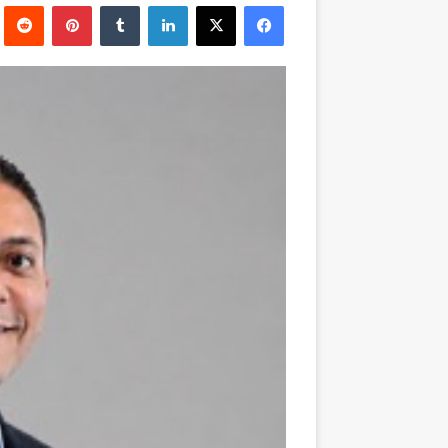
فيسبوك
‫X
لينكدإن
بينتيريست
إلكترونيا