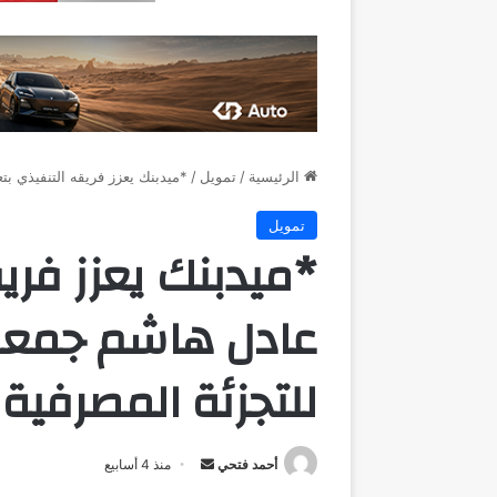
الرئيسية
/
تمويل
/
*ميدبنك يعزز فريقه التنفيذي بت
تمويل
*ميدبنك يعزز فريق
عادل هاشم جمعة نا
للتجزئة المصرفية
أرسل
أحمد فتحي
منذ 4 أسابيع
بريدا