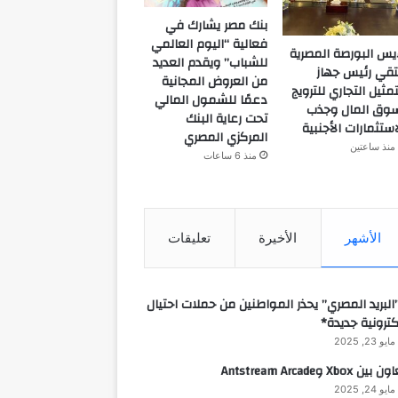
بنك مصر يشارك في
فعالية “اليوم العالمي
يس البورصة المصرية
للشباب” ويقدم العديد
تقي رئيس جهاز
من العروض المجانية
تمثيل التجاري للترويج
دعمًا للشمول المالي
وق المال وجذب
تحت رعاية البنك
استثمارات الأجنبية
المركزي المصري
منذ ساعتين
منذ 6 ساعات
الأشهر
الأخيرة
تعليقات
البريد المصري” يحذر المواطنين من حملات احتيال
كترونية جديدة*
مايو 23, 2025
 بين Xbox وAntstream Arcade
مايو 24, 2025