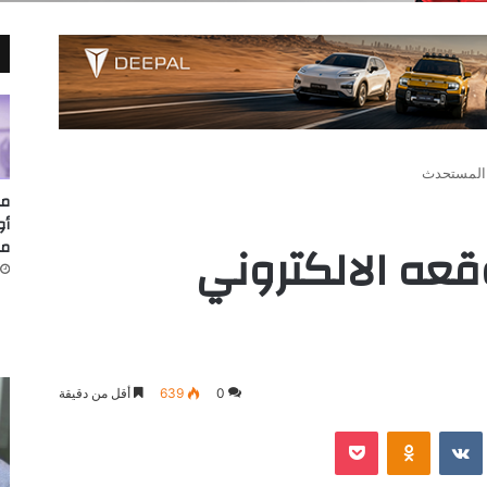
 المستحدث
مد
عه الالكتروني
مق
0
639
أقل من دقيقة
‫Pocket
Odnoklassniki