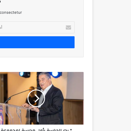
!
consectetur.
أدخل
بريدك
الإلكتروني
"
بدء
الدراسة
بأول
مدرسة
لمجموعة
كينجز
للمدارس
في
" بدء الدراسة بأول مدرسة لمجموعة
مصر