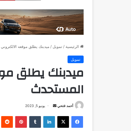
الرئيسية
/
تمويل
/
ميدبنك يطلق موقعه الالكتروني
تمويل
ميدبنك يطلق موق
المستحدث
أرسل
أحمد فتحي
يونيو 5, 2023
بريدا
فيسبوك
‫X
لينكدإن
بينتيريست
إلكترونيا