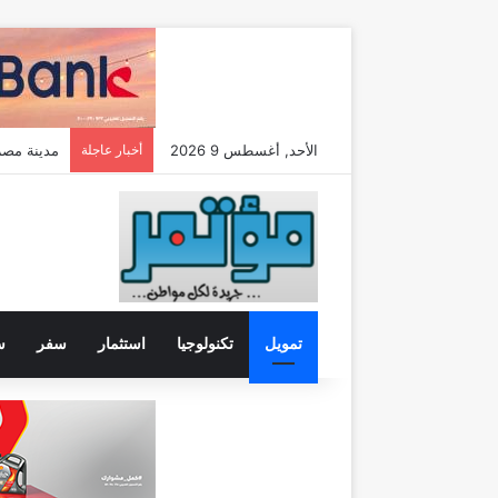
الأحد, أغسطس 9 2026
أخبار عاجلة
مدحت عوض : فر
تمويل
تكنولوجيا
استثمار
سفر
س