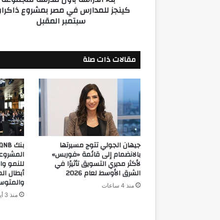
كينجز للمدارس في مصر بمشروع ذاكرا
بمشروع
سبتمبر المقبل
ذاكراون
سبتمبر
المقبل
مقالات ذات صلة
جيهان الجولي تتوج مسيرتها
بالانضمام إلى قائمة «فوربس»
المشروع
لأكثر مديري التسويق تأثيرًا في
للنمو وا
الشرق الأوسط لعام 2026
أبطال ال
والمتوس
منذ 4 ساعات
منذ 3 أيام