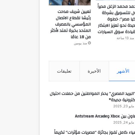
مد محمد الزغل مديراً
تعيين شريف مدحت
ل للتسويق بشركة
رئيسًا لقطاع الاتصال
يا مصر”: خطوة
المؤسسي بالمصرف
يدة نحو تعزيز الابتكار
المتحد بخبرة تمتد لأكثر
يادة سوق السيارات
من 18 عامًا
منذ 13 ساعة
منذ يومين
الأشهر
الأخيرة
تعليقات
البريد المصري” يحذر المواطنين من حملات احتيال
كترونية جديدة*
مايو 23, 2025
 بين Xbox وAntstream Arcade
مايو 24, 2025
ياء كامل تفوز بجائزة “مصريات مؤثرات” تكريماً