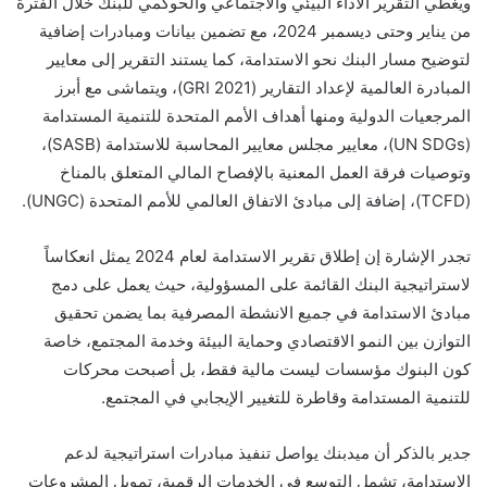
ويغطي التقرير الأداء البيئي والاجتماعي والحوكمي للبنك خلال الفترة
من يناير وحتى ديسمبر 2024، مع تضمين بيانات ومبادرات إضافية
لتوضيح مسار البنك نحو الاستدامة، كما يستند التقرير إلى معايير
المبادرة العالمية لإعداد التقارير (GRI 2021)، ويتماشى مع أبرز
المرجعيات الدولية ومنها أهداف الأمم المتحدة للتنمية المستدامة
(UN SDGs)، معايير مجلس معايير المحاسبة للاستدامة (SASB)،
وتوصيات فرقة العمل المعنية بالإفصاح المالي المتعلق بالمناخ
(TCFD)، إضافة إلى مبادئ الاتفاق العالمي للأمم المتحدة (UNGC).
تجدر الإشارة إن إطلاق تقرير الاستدامة لعام 2024 يمثل انعكاساً
لاستراتيجية البنك القائمة على المسؤولية، حيث يعمل على دمج
مبادئ الاستدامة في جميع الانشطة المصرفية بما يضمن تحقيق
التوازن بين النمو الاقتصادي وحماية البيئة وخدمة المجتمع، خاصة
كون البنوك مؤسسات ليست مالية فقط، بل أصبحت محركات
للتنمية المستدامة وقاطرة للتغيير الإيجابي في المجتمع.
جدير بالذكر أن ميدبنك يواصل تنفيذ مبادرات استراتيجية لدعم
الاستدامة، تشمل التوسع في الخدمات الرقمية، تمويل المشروعات