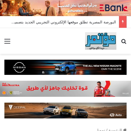
البورصة المصرية تطلق موقعها الإلكتروني التجريبي الجديد بتصميم عصري ومؤشرات لحظية وأقسام متطورة
بحث عن
الق
الرئيسية
/
تمويل