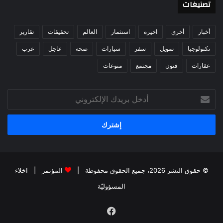
تصنيغات
أخبار
أخري
اخيره
استثمار
العالم
تحقيقات
تقارير
تكنولوجيا
تمويل
سفر
سيارات
صحة
عاجل
عرب
عقارات
فنون
مجتمع
منوعات
أدخل
بريدك
الإلكتروني
© حقوق النشر 2026، جميع الحقوق محفوظة |
المؤتمر
|
اخلاء
المسؤوليّة
فيسبوك