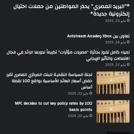
*”البريد المصري” يحذر المواطنين من حملات احتيال
إلكترونية جديدة*
مايو 23, 2025
تعاون بين Xbox وAntstream Arcade
مايو 24, 2025
لمياء كامل تفوز بجائزة “مصريات مؤثرات” تكريماً لدورها الرائد في مجال
الاتصالات والتأثير الإيجابي
مايو 22, 2025
لجنة السياسة النقديـة للبنك المركزي المصرى تقرر
خفض أسعار العائد الأساسية بواقع 100 نقطة
أساس
مايو 22, 2025
MPC decides to cut key policy rates by 100
basis points
مايو 22, 2025