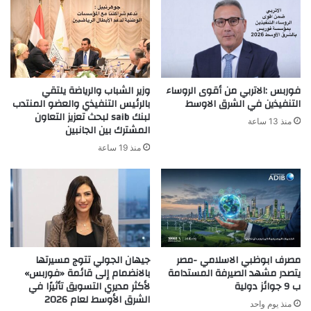
فوربس :الاتربي من أقوى الروساء
وزير الشباب والرياضة يلتقي
التنفيذين في الشرق الاوسط
بالرئيس التنفيذي والعضو المنتدب
لبنك saib لبحث تعزيز التعاون
منذ 13 ساعة
المشترك بين الجانبين
منذ 19 ساعة
مصرف ابوظبي الاسلامي -مصر
جيهان الجولي تتوج مسيرتها
يتصدر مشهد الصيرفة المستدامة
بالانضمام إلى قائمة «فوربس»
ب 9 جوائز دولية
لأكثر مديري التسويق تأثيرًا في
الشرق الأوسط لعام 2026
منذ يوم واحد