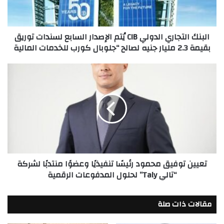
السابع
لسندات
توريق
البنك التجاري الدولي CIB يُتم الإصدار السابع لسندات توريق
بقيمة
بقيمة 2.3 مليار جنيه لصالح “جلوبال كورب للخدمات المالية
2.3
مليار
جنيه
تعيين
لصالح
توفيق
“جلوبال
محمود
كورب
رئيسًا
للخدمات
تنفيذيًا
المالية
وعضوًا
منتدبًا
لشركة
“تالي
تعيين توفيق محمود رئيسًا تنفيذيًا وعضوًا منتدبًا لشركة
Taly”
“تالي Taly” لحلول المدفوعات الرقمية
لحلول
المدفوعات
الرقمية
مقالات ذات صلة