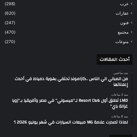
عرب
(298)
عقارات
(620)
فنون
(247)
مجتمع
(470)
منوعات
(270)
أحدث المقالات
منذ ساعتين
من المباني الي الناس ..كازاموند تحتفي بهوية دمياط في أحدث
إعلاناتها
منذ 3 ساعات
LMD تطلق أول Resort Club لـ”ميسوني” في مصر وأفريقيا بـ”زويا
غزالة باي”
منذ 8 ساعات
لماذا تصدرت علامة MG مبيعات السيارات في شهر يوليو 2026 ؟