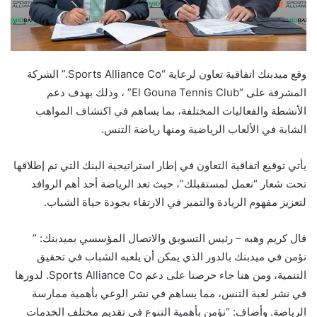
وقع ميدبنك اتفاقية تعاون لرعاية “Sports Alliance Co.” الشركة
المشرفة على “El Gouna Tennis Club” ، وذلك بهدف دعم
الأنشطة والفعاليات المختلفة، بما يساهم في اكتشاف المواهب
الشابة في الألعاب الرياضية ومنها رياضة التنس.
يأتي توقيع اتفاقية التعاون في إطار استراتيجية البنك التي تم إطلاقها
تحت شعار “نعمل لمستقبلك”، حيث تعد الرياضة أحد أهم الروافد
لتعزيز مفهوم الريادة والتميز في الارتقاء بجودة حياة الشباب.
قال كريم وهبه – رئيس التسويق والاتصال المؤسسي بميدبنك: ”
نؤمن في ميدبنك بالدور الذي يمكن أن يلعبه الشباب في تحقيق
التنمية، ومن هنا جاء حرصنا على دعم Sports Alliance Co. لدورها
في نشر لعبة التنس، مما يساهم في نشر الوعي بأهمية ممارسة
الرياضة. وأضاف: “نؤمن بأهمية التنوع في تقديم مختلف الخدمات