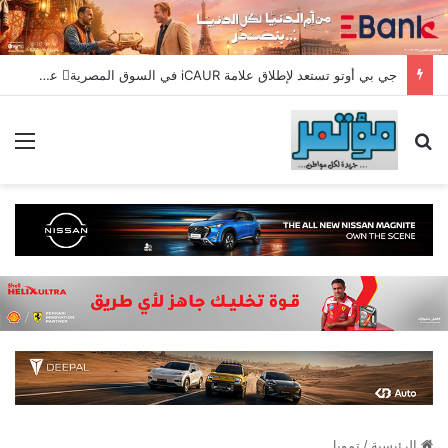
جي بي أوتو تستعد لإطلاق علامة iCAUR في السوق المصرية علامة عالمية جديدة لسيارات الطاقة الجديدة تجمع بين التكنولوجيا الذكية والتصميم الجريء وروح المغامر
بحث عن
الق
الرئيسية
/
تمويل