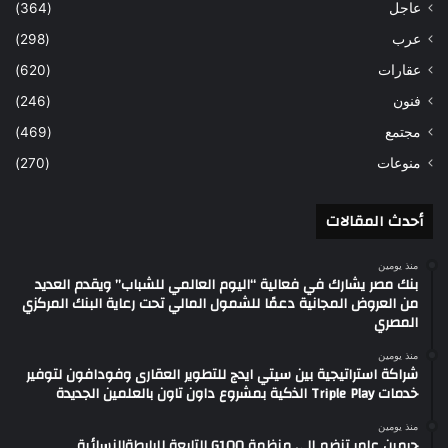
عاجل
(364)
عرب
(298)
عقارات
(620)
فنون
(246)
مجتمع
(469)
منوعات
(270)
أحدث المقالات
منذ يومين
بنك مصر يشارك في فعالية “اليوم العالمي للشباب” ويقدم العديد
من العروض المجانية دعمًا للشمول المالي تحت رعاية البنك المركزي
المصري
منذ يومين
شراكة استراتيجية بين سيتي ايدج للتطوير العقارى وفودافون لتوفير
خدمات Triple Play الذكية بمشروع داون تاون بالعلمين الجديدة
منذ يومين
چرمين عامر تنضم إلى منظمة G100 التابعة للرابطةالنسائية