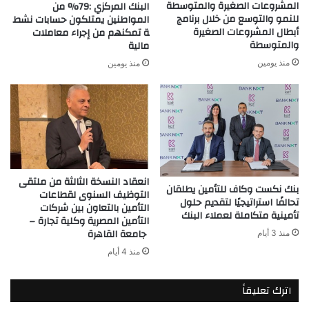
المشروعات الصغيرة والمتوسطة
البنك المركزي :79% من
للنمو والتوسع من خلال برنامج
المواطنين يمتلكون حسابات نشط
أبطال المشروعات الصغيرة
ة تمكنهم من إجراء معاملات
والمتوسطة
مالية
منذ يومين
منذ يومين
انعقاد النسخة الثالثة من ملتقى
بنك نكست وكاف للتأمين يطلقان
التوظيف السنوى لقطاعات
تحالفًا استراتيجيًا لتقديم حلول
التأمين بالتعاون بين شركات
تأمينية متكاملة لعملاء البنك
التأمين المصرية وكلية تجارة –
جامعة القاهرة
منذ 3 أيام
منذ 4 أيام
اترك تعليقاً