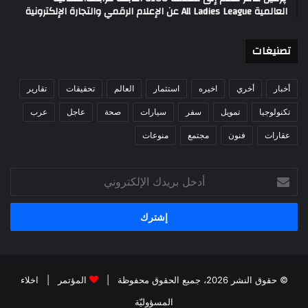
العالمية All Ladies League عن الإعلام الرقمي والتجارة الإلكترونية
تصنيغات
أخبار
أخري
اخيره
استثمار
العالم
تحقيقات
تقارير
تكنولوجيا
تمويل
سفر
سيارات
صحة
عاجل
عرب
عقارات
فنون
مجتمع
منوعات
أدخل
بريدك
الإلكتروني
© حقوق النشر 2026، جميع الحقوق محفوظة |
المؤتمر
|
اخلاء
المسؤوليّة