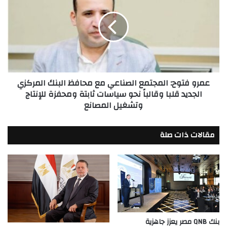
المجتمع
الصناعي
مع
محافظ
البنك
المركزي
الجديد
عمرو فتوح: المجتمع الصناعي مع محافظ البنك المركزي
قلبا
الجديد قلبا وقالباً نحو سياسات ثابتة ومحفزة للإنتاج
وقالباً
وتشغيل المصانع
نحو
سياسات
ثابتة
مقالات ذات صلة
ومحفزة
للإنتاج
وتشغيل
المصانع
بنك QNB مصر يعزز جاهزية