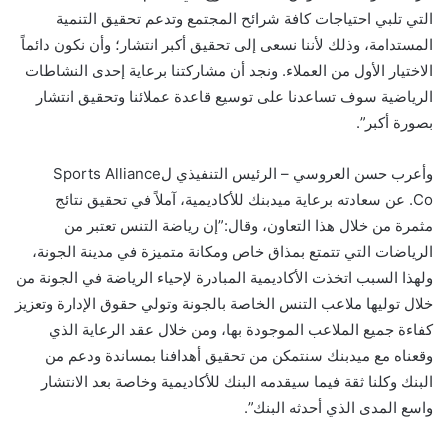
التي تلبي احتياجات كافة شرائح المجتمع وتدعم تحقيق التنمية
المستدامة، وذلك لأننا نسعى إلى تحقيق أكبر انتشار؛ وأن نكون دائماً
الاختيار الأول من العملاء. ونجد أن مشاركتنا برعاية إحدى النشاطات
الرياضية سوف تساعدنا على توسيع قاعدة عملائنا وتحقيق انتشار
بصورة أكبر”.
وأعرب حسن العروسي – الرئيس التنفيذي لSports Alliance
Co. عن سعادته برعاية ميدبنك للأكاديمية، آملاً في تحقيق نتائج
مثمرة من خلال هذا التعاون، وقال:”إن رياضة التنس تعتبر من
الرياضات التي تتمتع بمذاق خاص ومكانة متميزة في مدينة الجونة،
ولهذا السبب اتخذت الأكاديمية المبادرة لإحياء الرياضة في الجونة من
خلال توليها ملاعب التنس الخاصة بالجونة وتولي حقوق الإدارة وتعزيز
كفاءة جميع الملاعب الموجودة بها، ومن خلال عقد الرعاية الذي
وقعناه مع ميدبنك سنتمكن من تحقيق أهدافنا بمساندة ودعم من
البنك وكلنا ثقة فيما سيقدمه البنك للأكاديمية وخاصة بعد الانتشار
واسع المدى الذي أحدثه البنك”.