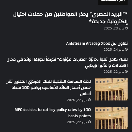
*”البريد المصري” يحذر المواطنين من حملات احتيال
إلكترونية جديدة*
مايو 23, 2025
تعاون بين Xbox وAntstream Arcade
مايو 24, 2025
لمياء كامل تفوز بجائزة “مصريات مؤثرات” تكريماً لدورها الرائد في مجال
الاتصالات والتأثير الإيجابي
مايو 22, 2025
لجنة السياسة النقديـة للبنك المركزي المصرى تقرر
خفض أسعار العائد الأساسية بواقع 100 نقطة
أساس
مايو 22, 2025
MPC decides to cut key policy rates by 100
basis points
مايو 22, 2025