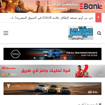
جي بي أوتو تستعد لإطلاق علامة iCAUR في السوق المصرية علامة عالمية جديدة لسيارات الطاقة الجديدة تجمع بين التكنولوجيا الذكية والتصميم الجريء وروح المغامر
بحث عن
الق
الرئيسية
/
أخري