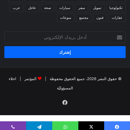
تكنولوجيا
تمويل
سفر
سيارات
صحة
عاجل
عرب
عقارات
فنون
مجتمع
منوعات
أدخل
بريدك
الإلكتروني
© حقوق النشر 2026، جميع الحقوق محفوظة |
المؤتمر
|
اخلاء
المسؤوليّة
فيسبوك
kiralık bahis siteleri