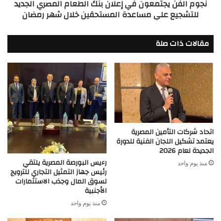
نجوم الفن يجتمعون في إعلان بنك الطعام المصري الجديد
للتشجيع
للتشجيع علي مساعدة المستحقين خلال شهر رمضان
علي
مساعدة
المستحقين
مقالات ذات صلة
خلال
شهر
رمضان
اتحاد شركات التأمين المصرية
يعتمد تشكيل اللجان الفنية للدورة
الجديدة لعام 2026
رءيس البورصة المصرية يلتقي
منذ يوم واحد
رئيس جهاز التمثيل التجاري للترويج
لسوق المال وجذب الاستثمارات
الأجنبية
منذ يوم واحد