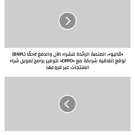
المنصة
الرائدة
للشراء
الآن
والدفع
لاحقًا
(BNPL)
توقع
«ڤاليو»، المنصة الرائدة للشراء الآن والدفع لاحقًا (BNPL)
اتفاقية
توقع اتفاقية شراكة مع «OPPO» لتوفير برامج تمويل شراء
شراكة
المنتجات عبر فروعها
مع
«OPPO»
لتوفير
نجوم
برامج
الفن
تمويل
يجتمعون
شراء
في
المنتجات
إعلان
عبر
بنك
فروعها
الطعام
المصري
الجديد