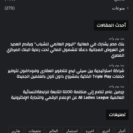
منوعات
(270)
أحدث المقالات
منذ يوم واحد
بنك مصر يشارك في فعالية “اليوم العالمي للشباب” ويقدم العديد
من العروض المجانية دعمًا للشمول المالي تحت رعاية البنك المركزي
المصري
منذ يوم واحد
شراكة استراتيجية بين سيتي ايدج للتطوير العقارى وفودافون لتوفير
خدمات Triple Play الذكية بمشروع داون تاون بالعلمين الجديدة
منذ يوم واحد
چرمين عامر تنضم إلى منظمة G100 التابعة للرابطةالنسائية
العالمية All Ladies League عن الإعلام الرقمي والتجارة الإلكترونية
تصنيغات
أخبار
أخري
اخيره
استثمار
العالم
تحقيقات
تقارير