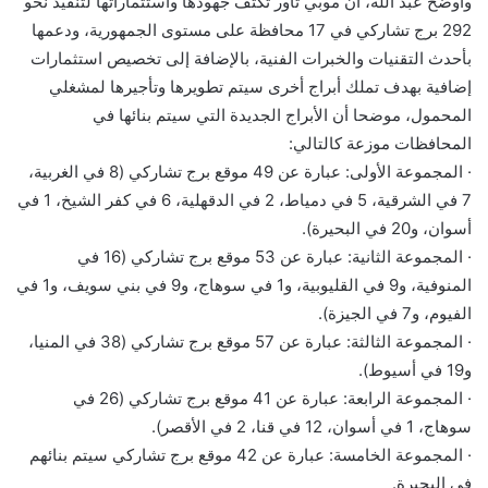
وأوضح عبد الله، أن موبي تاور تكثف جهودها واستثماراتها لتنفيذ نحو
292 برج تشاركي في 17 محافظة على مستوى الجمهورية، ودعمها
بأحدث التقنيات والخبرات الفنية، بالإضافة إلى تخصيص استثمارات
إضافية بهدف تملك أبراج أخرى سيتم تطويرها وتأجيرها لمشغلي
المحمول، موضحا أن الأبراج الجديدة التي سيتم بنائها في
المحافظات موزعة كالتالي:
· المجموعة الأولى: عبارة عن 49 موقع برج تشاركي (8 في الغربية،
7 في الشرقية، 5 في دمياط، 2 في الدقهلية، 6 في كفر الشيخ، 1 في
أسوان، و20 في البحيرة).
· المجموعة الثانية: عبارة عن 53 موقع برج تشاركي (16 في
المنوفية، و9 في القليوبية، و1 في سوهاج، و9 في بني سويف، و1 في
الفيوم، و7 في الجيزة).
· المجموعة الثالثة: عبارة عن 57 موقع برج تشاركي (38 في المنيا،
و19 في أسيوط).
· المجموعة الرابعة: عبارة عن 41 موقع برج تشاركي (26 في
سوهاج، 1 في أسوان، 12 في قنا، 2 في الأقصر).
· المجموعة الخامسة: عبارة عن 42 موقع برج تشاركي سيتم بنائهم
في البحيرة.