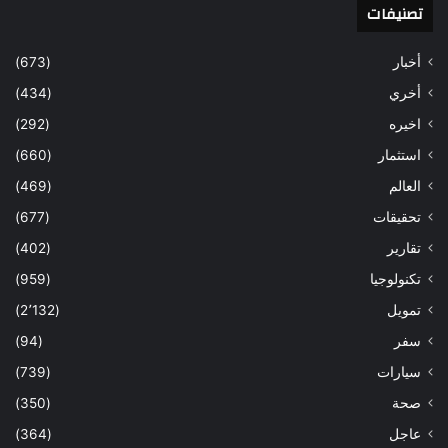
تصنيفات
أخبار
(673)
أخري
(434)
اخيره
(292)
استثمار
(660)
العالم
(469)
تحقيقات
(677)
تقارير
(402)
تكنولوجيا
(959)
تمويل
(2٬132)
سفر
(94)
سيارات
(739)
صحة
(350)
عاجل
(364)