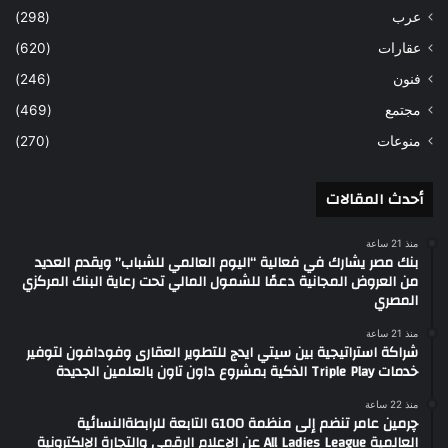
عرب
(298)
عقارات
(620)
فنون
(246)
مجتمع
(469)
منوعات
(270)
أحدث المقالات
منذ 21 ساعة
بنك مصر يشارك في فعالية “اليوم العالمي للشباب” ويقدم العديد
من العروض المجانية دعمًا للشمول المالي تحت رعاية البنك المركزي
المصري
منذ 21 ساعة
شراكة استراتيجية بين سيتي ايدج للتطوير العقارى وفودافون لتوفير
خدمات Triple Play الذكية بمشروع داون تاون بالعلمين الجديدة
منذ 22 ساعة
چرمين عامر تنضم إلى منظمة G100 التابعة للرابطةالنسائية
العالمية All Ladies League عن الإعلام الرقمي والتجارة الإلكترونية