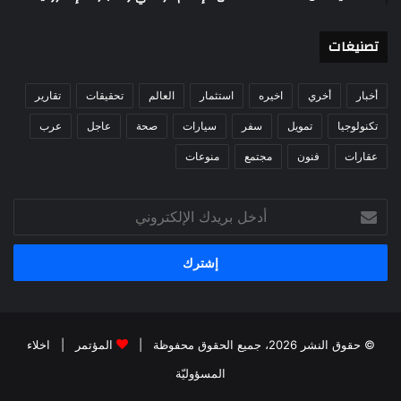
تصنيغات
أخبار
أخري
اخيره
استثمار
العالم
تحقيقات
تقارير
تكنولوجيا
تمويل
سفر
سيارات
صحة
عاجل
عرب
عقارات
فنون
مجتمع
منوعات
أدخل
بريدك
الإلكتروني
© حقوق النشر 2026، جميع الحقوق محفوظة |
المؤتمر
|
اخلاء
المسؤوليّة