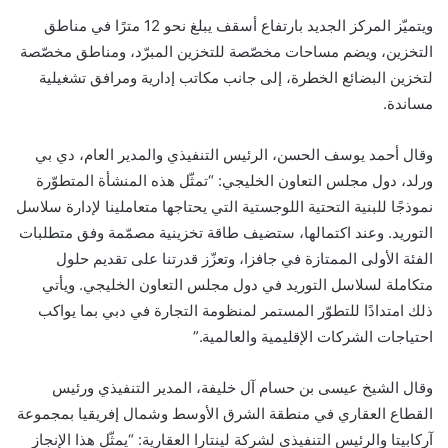
ويتميّز المركز الجديد بارتفاع أسقف يبلغ نحو 12 مترًا في مناطق
التخزين، ويضم مساحات مخصّصة للتخزين المبرّد، ومناطق مخصّصة
لتخزين البضائع الخطرة، إلى جانب مكاتب إدارية ومرافق تشغيلية
مساندة.
وقال أحمد يوسف الحسن، الرئيس التنفيذي والمدير العام، دي بي
ورلد، دول مجلس التعاون الخليجي: “تمثّل هذه المنشأة المتطوّرة
نموذجًا للبنية التحتية اللوجستية التي يحتاجها متعاملينا لإدارة سلاسل
التوريد. وعند اكتمالها، ستضيف طاقة تخزينية مصمّمة وفق متطلبات
الفئة الأولى الممتازة في جافزا، وتعزّز قدرتنا على تقديم حلول
متكاملة لسلاسل التوريد في دول مجلس التعاون الخليجي. ويأتي
ذلك امتدادًا للتطوّر المستمر لمنظومة التجارة في دبي بما يواكب
احتياجات الشركات الإقليمية والعالمية.”
وقال الشيخ عيسى بن حسام آل خليفة، المدير التنفيذي ورئيس
القطاع العقاري في منطقة الشرق الأوسط وشمال إفريقيا بمجموعة
آركابيتا والرئيس التنفيذي لشركة لينتارا العقارية: “يمثّل هذا الإنجاز