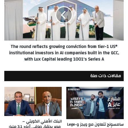
reflects
growing
conviction
from
tier-
1
US
*The round reflects growing conviction from tier-1 US
institutional
institutional investors in AI companies built in the GCC,
investors
with Lux Capital leading 1001's Series A
in
AI
companies
مقالات ذات صلة
built
in
the
GCC,
with
Lux
Capital
leading
البنك الأهلي الكويتي –
سامسونج تتعاون مع ويجز وLege-
1001's
مصر يحقق صافي أرباح 3.1 مليار