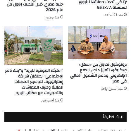
Cy في أحدث حملاتها للترويج
Series
جنيه مصري خلال النصف الاول من
لسلسلة Galaxy A
A
عام 2026
منذ 21 ساعة
منذ يومين
بروتوكول تعاون بين «سهل»
و«كليڤر» لتعزيز حلول الدفع
“الهيئة القومية للبريد” و”بنك ناصر
الإلكتروني ودعم الشمول المالي
الاجتماعي” يطلقان شراكة
في مصر
إستراتيجية.. لتوسيع الخدمات
المالية وصرف المعاشات
منذ أسبوع واحد
والتمويلات عبر مكاتب البريد
منذ أسبوعين
اترك تعليقاً
لن يتم نشر عنوان بريدك الإلكتروني.
الحقول الإلزامية مشار إليها بـ
*