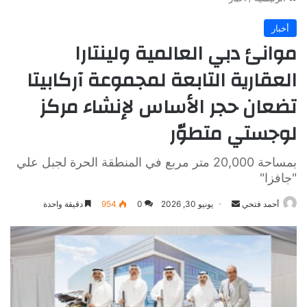
أخبار
موانئ دبي العالمية ولينتارا
العقارية التابعة لمجموعة آركابيتا
تضعان حجر الأساس لإنشاء مركز
لوجستي متطوّر
بمساحة 20,000 متر مربع في المنطقة الحرة لجبل علي
"جافزا"
أرسل
أحمد فتحي
يونيو 30, 2026
0
954
دقيقة واحدة
بريدا
إلكترونيا