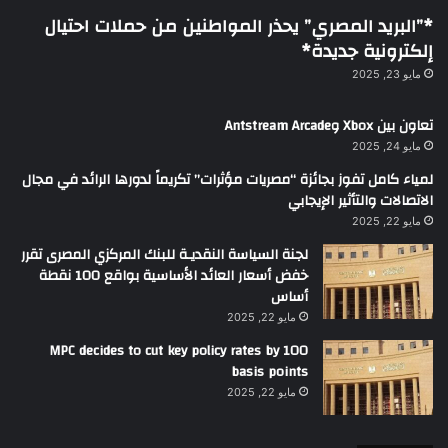
*”البريد المصري” يحذر المواطنين من حملات احتيال
إلكترونية جديدة*
مايو 23, 2025
تعاون بين Xbox وAntstream Arcade
مايو 24, 2025
لمياء كامل تفوز بجائزة “مصريات مؤثرات” تكريماً لدورها الرائد في مجال
الاتصالات والتأثير الإيجابي
مايو 22, 2025
لجنة السياسة النقديـة للبنك المركزي المصرى تقرر
خفض أسعار العائد الأساسية بواقع 100 نقطة
أساس
مايو 22, 2025
MPC decides to cut key policy rates by 100
basis points
مايو 22, 2025