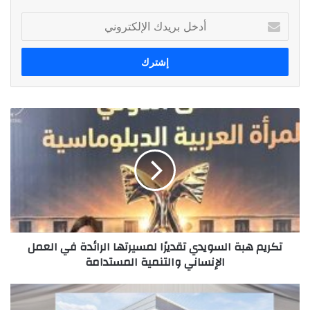
أدخل
بريدك
الإلكتروني
تكريم
هبة
السويدي
تقديرًا
لمسيرتها
الرائدة
في
العمل
الإنساني
تكريم هبة السويدي تقديرًا لمسيرتها الرائدة في العمل
والتنمية
الإنساني والتنمية المستدامة
المستدامة
*The
round