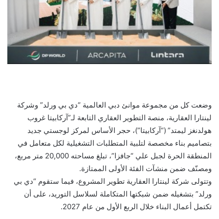
وضعت كل من مجموعة موانئ دبي العالمية “دي بي ورلد” وشركة
لينتارا العقارية، منصة التطوير العقاري التابعة لـ”آركابيتا غروب
هولدنغز ليمتد” (“آركابيتا”)، حجر الأساس لمركز لوجستي جديد
بتصاميم بناء مخصصة لتلبية المتطلبات التشغيلية لكل متعامل في
المنطقة الحرة لجبل علي “جافزا”، تبلغ مساحته 20,000 متر مربع،
ومصنّف ضمن منشآت الفئة الأولى الممتازة.
وتتولى شركة لينتارا العقارية تطوير المشروع، فيما ستقوم “دي بي
ورلد” بتشغيله ضمن شبكتها المتكاملة لسلاسل التوريد، على أن
تكتمل أعمال البناء خلال الربع الأول من عام 2027.