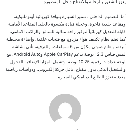
يعزز الشعور بالرحابة والانفتاح داخل المقصورة.
أما التصميم الداخلي ، تتميز السيارة بنوافذ كهربائية أوتوماتيكية،
ومقاعد جلدية فاخرة، وعجلة قيادة مكسوة بالجلد. المقاعد الأمامية
قابلة للتعديل كهربائياً لتوفير راحة مثالية للسائق والراكب الأمامي.
كما تضم نظام تكييف هواء مزدوج مع فتحات خلفية، وإضاءة محيطية
أنيقة، ونظام صوتي مكوّن من 6 سماعات. وللترفيه، تأتي بشاشة
لمس قياس 12.3 بوصة تدعم Apple CarPlay وAndroid Auto، مع
لوحة عدادات رقمية 10.25 بوصة. وتشمل المزايا الإضافية الدخول
والتشغيل الذكي بدون مفتاح، ناقل حركة إلكتروني، ودواسات رياضية
معدنية تعزز الطابع الديناميكي للسيارة.