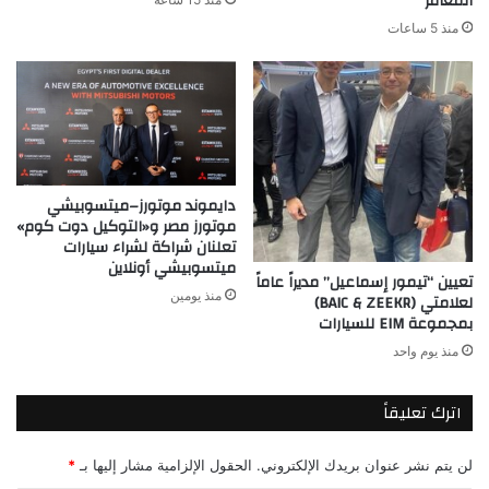
المغامر
منذ 5 ساعات
دايموند موتورز–ميتسوبيشي
موتورز مصر و«التوكيل دوت كوم»
تعلنان شراكة لشراء سيارات
ميتسوبيشي أونلاين
تعيين “تيمور إسماعيل” مديراً عاماً
منذ يومين
لعلامتي (BAIC & ZEEKR)
بمجموعة EIM للسيارات
منذ يوم واحد
اترك تعليقاً
لن يتم نشر عنوان بريدك الإلكتروني.
الحقول الإلزامية مشار إليها بـ
*