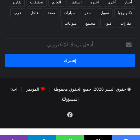
أخبار
أخري
اخيره
استثمار
العالم
تحقيقات
تقارير
تكنولوجيا
تمويل
سفر
سيارات
صحة
عاجل
عرب
عقارات
فنون
مجتمع
منوعات
أدخل
بريدك
الإلكتروني
© حقوق النشر 2026، جميع الحقوق محفوظة |
المؤتمر
|
اخلاء
المسؤوليّة
فيسبوك