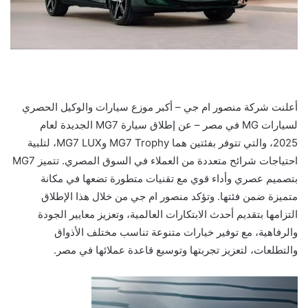
أعلنت شركة منصور ام جي – أكبر موزع سيارات والوكيل الحصري
لسيارات MG في مصر – عن إطلاق سيارة MG7 الجديدة لعام
2025، والتي تتوفر بفئتين هما MG7 Trophy وMG7 LUX، لتلبية
احتياجات شرائح متعددة من العملاء في السوق المصري. تتميز MG7
بتصميم عصري وأداء قوي مع تقنيات متطورة تضعها في مكانة
متميزة ضمن فئتها. وتؤكد منصور ام جي من خلال هذا الإطلاق
التزامها بتقديم أحدث الابتكارات العالمية، وتعزيز معايير الجودة
والرفاهية، مع توفير خيارات متنوعة تناسب مختلف الأذواق
والتطلعات، لتعزيز تجربتها وتوسيع قاعدة عملائها في مصر.