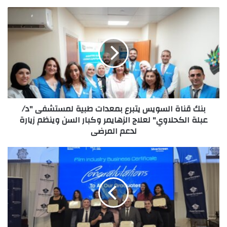
بنك
قناة
السويس
يتبرع
بمعدات
طبية
لمستشفى
"د/
عبلة
بنك قناة السويس يتبرع بمعدات طبية لمستشفى "د/
الكحلاوي"
عبلة الكحلاوي" لعلاج الزهايمر وكبار السن وينظم زيارة
لعلاج
لدعم المرضى
الزهايمر
وكبار
السن
الجامعة
وينظم
الأمريكية
زيارة
بالقاهرة
لدعم
تحتفل
المرضى
بتخريج
الدفعة
الأولى
من