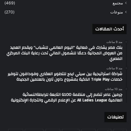
مجتمع
(469)
منوعات
(270)
أحدث المقالات
منذ 9 ساعات
بنك مصر يشارك في فعالية “اليوم العالمي للشباب” ويقدم العديد
من العروض المجانية دعمًا للشمول المالي تحت رعاية البنك المركزي
المصري
منذ 9 ساعات
شراكة استراتيجية بين سيتي ايدج للتطوير العقارى وفودافون لتوفير
خدمات Triple Play الذكية بمشروع داون تاون بالعلمين الجديدة
منذ 10 ساعات
چرمين عامر تنضم إلى منظمة G100 التابعة للرابطةالنسائية
العالمية All Ladies League عن الإعلام الرقمي والتجارة الإلكترونية
تصنيغات