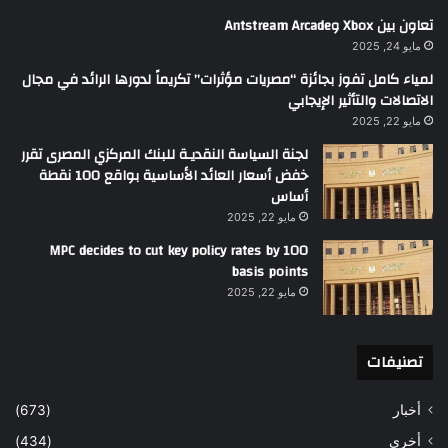
تعاون بين Xbox وAntstream Arcade
مايو 24, 2025
لمياء كامل تفوز بجائزة “مصريات مؤثرات” تكريماً لدورها الرائد في مجال
الاتصالات والتأثير الإيجابي
مايو 22, 2025
لجنة السياسة النقديـة للبنك المركزي المصرى تقرر
خفض أسعار العائد الأساسية بواقع 100 نقطة
أساس
مايو 22, 2025
MPC decides to cut key policy rates by 100
basis points
مايو 22, 2025
تصنيفات
أخبار
(673)
أخري
(434)