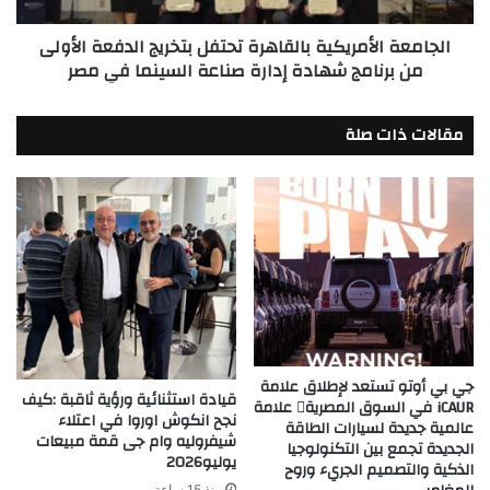
برنامج
الجامعة الأمريكية بالقاهرة تحتفل بتخريج الدفعة الأولى
شهادة
من برنامج شهادة إدارة صناعة السينما في مصر
إدارة
صناعة
السينما
مقالات ذات صلة
في
مصر
جي بي أوتو تستعد لإطلاق علامة
قيادة استثنائية ورؤية ثاقبة :كيف
iCAUR في السوق المصرية علامة
نجح انكوش اوروا في اعتلاء
عالمية جديدة لسيارات الطاقة
شيفروليه وام جى قمة مبيعات
الجديدة تجمع بين التكنولوجيا
يوليو2026
الذكية والتصميم الجريء وروح
منذ 15 ساعة