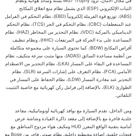
في مجال الأمان، تزود MG7 Trophy بستة وسائد هوائية ونظام
الثبات الإلكتروني (ESP) الذي يشمل نظام منع انغلاق المكابح
(ABS)، توزيع قوة الفرملة إلكترونياً (EBD)، نظام التحكم في الفرامل
عند المنعطفات (CBC)، نظام التحكم في الجر (TCS)، نظام التحكم
الديناميكي بالمركبة (VDC)، نظام التحذير من المخاطر (HAZ)، نظام
المساعدة على بدء الحركة في المرتفعات (HHC)، ونظام تنظيف
أقراص المكابح (BDW). كما تحتوي السيارة على مجموعة متكاملة
من أنظمة مساعدة السائق (ADAS)، منها مثبت سرعة متكيف، نظام
المساعدة في البقاء على المسار (LKA)، نظام التحذير من الاصطدام
الأمامي (FCA)، نظام التعرف على إشارات السرعة (SLR)، نظام
التحذير عند مغادرة المسار (LDW)، نظام الحفاظ على المسار في
الطوارئ (ELK)، بالإضافة إلى فرامل ركن كهربائية مع خاصية التثبيت
التلقائي.
ومن الداخل، تقدم السيارة مع نوافذ كهربائية أوتوماتيكية، مقاعد
جلدية فاخرة مع بالإضافة إلى مقعد ذاكرة القيادة وشاشة عرض
أمامية بتقنية الواقع المعزز HUD ومكيف هواء مزدوج المناطق مع
فتحات خلفية، إضاءة محيطية داخلية، نظام صوتي فاخر من Bose مع