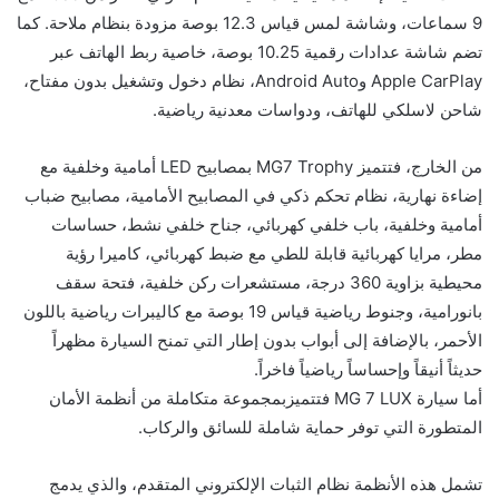
9 سماعات، وشاشة لمس قياس 12.3 بوصة مزودة بنظام ملاحة. كما
تضم شاشة عدادات رقمية 10.25 بوصة، خاصية ربط الهاتف عبر
Apple CarPlay وAndroid Auto، نظام دخول وتشغيل بدون مفتاح،
شاحن لاسلكي للهاتف، ودواسات معدنية رياضية.
من الخارج، فتتميز MG7 Trophy بمصابيح LED أمامية وخلفية مع
إضاءة نهارية، نظام تحكم ذكي في المصابيح الأمامية، مصابيح ضباب
أمامية وخلفية، باب خلفي كهربائي، جناح خلفي نشط، حساسات
مطر، مرايا كهربائية قابلة للطي مع ضبط كهربائي، كاميرا رؤية
محيطية بزاوية 360 درجة، مستشعرات ركن خلفية، فتحة سقف
بانورامية، وجنوط رياضية قياس 19 بوصة مع كاليبرات رياضية باللون
الأحمر، بالإضافة إلى أبواب بدون إطار التي تمنح السيارة مظهراً
حديثاً أنيقاً وإحساساً رياضياً فاخراً.
أما سيارة MG 7 LUX فتتميزبمجموعة متكاملة من أنظمة الأمان
المتطورة التي توفر حماية شاملة للسائق والركاب.
تشمل هذه الأنظمة نظام الثبات الإلكتروني المتقدم، والذي يدمج