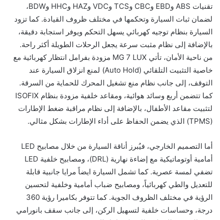
تقنيات ABS وEBD وCBC وTCS وVDC وHAZ وHHC وBDW،
لضمان ثبات السيارة وتحكمها في مختلف ظروف القيادة. كما تزود
السيارة بنظام توجيه كهربائي يسهل التحكم ويوفر استجابة دقيقة،
بالإضافة إلى نظام مثبت سرعة يجعل الرحلات الطويلة أكثر راحة.
من ناحية الأمان، تأتي MG 7 LUX مزودة بفرامل انتظار كهربائية مع
خاصية التثبيت التلقائي (Auto Hold) لمنع انزلاق السيارة عند
التوقف، إلى جانب نظام منع تشغيل المحرك للحماية من السرقة.
كما تتضمن أربع وسائد هوائية، ومقاعد خلفية مزودة بنظام ISOFIX
لتثبيت مقاعد الأطفال، بالإضافة إلى نظام مراقبة ضغط الإطارات
(TPMS) الذي يضمن الحفاظ على أداء الإطارات بشكل مثالي.
أما التصميم الخارجي، فيُبرز أناقة السيارة من خلال مصابيح LED
أمامية أوتوماتيكية مع إضاءة نهارية (DRL)، ومصابيح خلفية LED
تضفي لمسة عصرية. كما تشمل السيارة ايضاً مرايا جانبية قابلة
للتعديل والطي كهربائياً، ومصابيح ضباب أمامية وخلفية لتحسين
الرؤية في مختلف الظروف الجوية. كما تتوفر بكاميرا رؤية 360
درجة، وحساسات خلفية لتسهيل الركن، إلى جانب سقف بانورامي