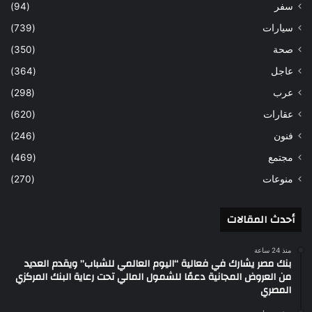
سفر
(94)
سيارات
(739)
صحة
(350)
عاجل
(364)
عرب
(298)
عقارات
(620)
فنون
(246)
مجتمع
(469)
منوعات
(270)
أحدث المقالات
منذ 24 ساعة
بنك مصر يشارك في فعالية “اليوم العالمي للشباب” ويقدم العديد
من العروض المجانية دعمًا للشمول المالي تحت رعاية البنك المركزي
المصري