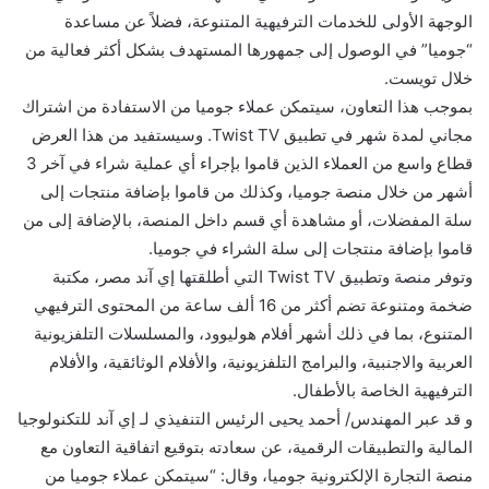
الوجهة الأولى للخدمات الترفيهية المتنوعة، فضلاً عن مساعدة
“جوميا” في الوصول إلى جمهورها المستهدف بشكل أكثر فعالية من
خلال تويست.
بموجب هذا التعاون، سيتمكن عملاء جوميا من الاستفادة من اشتراك
مجاني لمدة شهر في تطبيق Twist TV. وسيستفيد من هذا العرض
قطاع واسع من العملاء الذين قاموا بإجراء أي عملية شراء في آخر 3
أشهر من خلال منصة جوميا، وكذلك من قاموا بإضافة منتجات إلى
سلة المفضلات، أو مشاهدة أي قسم داخل المنصة، بالإضافة إلى من
قاموا بإضافة منتجات إلى سلة الشراء في جوميا.
وتوفر منصة وتطبيق Twist TV التي أطلقتها إي آند مصر، مكتبة
ضخمة ومتنوعة تضم أكثر من 16 ألف ساعة من المحتوى الترفيهي
المتنوع، بما في ذلك أشهر أفلام هوليوود، والمسلسلات التلفزيونية
العربية والاجنبية، والبرامج التلفزيونية، والأفلام الوثائقية، والأفلام
الترفيهية الخاصة بالأطفال.
و قد عبر المهندس/ أحمد يحيى الرئيس التنفيذي لـ إي آند للتكنولوجيا
المالية والتطبيقات الرقمية، عن سعادته بتوقيع اتفاقية التعاون مع
منصة التجارة الإلكترونية جوميا، وقال: “سيتمكن عملاء جوميا من