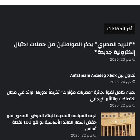
أخر المقالات
*”البريد المصري” يحذر المواطنين من حملات احتيال
إلكترونية جديدة*
مايو 23, 2025
تعاون بين Xbox وAntstream Arcade
مايو 24, 2025
لمياء كامل تفوز بجائزة “مصريات مؤثرات” تكريماً لدورها الرائد في مجال
الاتصالات والتأثير الإيجابي
مايو 22, 2025
لجنة السياسة النقديـة للبنك المركزي المصرى تقرر
خفض أسعار العائد الأساسية بواقع 100 نقطة
أساس
مايو 22, 2025