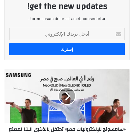
get the new updates!
Lorem ipsum dolor sit amet, consectetur.
أدخل
بريدك
الإلكتروني
«سامسونج
للإلكترونيات
مصر»
تحتفل
بالذكرى
الـ11
لمصنع
بني
سويف
«سامسونج للإلكترونيات مصر» تحتفل بالذكرى الـ11 لمصنع