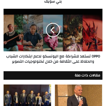
بني سويف
OPPO
تستعد
للشراكة
مع
اليونسكو
لدعم
ابتكارات
الشباب
والحفاظ
OPPO تستعد للشراكة مع اليونسكو لدعم ابتكارات الشباب
على
والحفاظ على الثقافة من خلال تكنولوجيات التصوير
الثقافة
من
خلال
مقالات ذات صلة
تكنولوجيات
التصوير