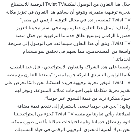
خلال هذا التعاون من الوصول لمكتبةTwist TV الرقمية للاستمتاع
بتجربة ترفيهية متميزة، ونتوقع أن يساهم هذا التعاون في تعزيز مكانة
Twist TV كمنصة رائدة في مجال الترفيه الرقمي في مصر.”
وأضاف: “يمثل هذا التعاون خطوة مهمة في استراتيجيتنا لتعزيز
حضورنا الرقمي وتوسيع نطاق خدماتنا الترفيهية من خلال منصة
Twist TV. ونثق أن هذا التعاون سيساعدنا في الوصول إلى شريحة
واسعة من المستخدمين، مما يسهم في تحقيق نمو مستدام
لخدماتنا.”
وتعقيبا على هذه الشراكة والتعاون الاستراتيجي ، قال عبد اللطيف
عٌلما الرئيس التنفيذي لشركة جوميا مصر: “يسعدنا التعاون مع منصة
Twist TV لتوفير تجربة ترفيهية فريدة لعملائنا. نحن دائمًا نحرص على
تقديم تجربة متكاملة تلبي احتياجات عملائنا المتنوعة، وتوفر لهم
حلولًا مبتكرة تزيد من قيمة التسوق عبر جوميا”.
وتابع : “نحن في جوميا نسعى باستمرار إلى تقديم قيمة مضافة
لعملائنا، ويأتي تعاوننا مع منصة Twist TV كجزء من استراتيجيتنا
لتوسيع نطاق خدماتنا وتلبية احتياجات عملائنا بأفضل صورة ممكنة.
نحن ندرك أهمية المحتوى الترفيهي الرقمي في حياة المستهلك