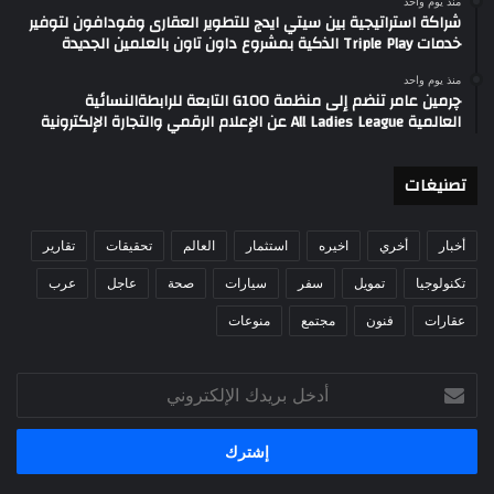
منذ يوم واحد
شراكة استراتيجية بين سيتي ايدج للتطوير العقارى وفودافون لتوفير
خدمات Triple Play الذكية بمشروع داون تاون بالعلمين الجديدة
منذ يوم واحد
چرمين عامر تنضم إلى منظمة G100 التابعة للرابطةالنسائية
العالمية All Ladies League عن الإعلام الرقمي والتجارة الإلكترونية
تصنيغات
أخبار
أخري
اخيره
استثمار
العالم
تحقيقات
تقارير
تكنولوجيا
تمويل
سفر
سيارات
صحة
عاجل
عرب
عقارات
فنون
مجتمع
منوعات
أدخل
بريدك
الإلكتروني