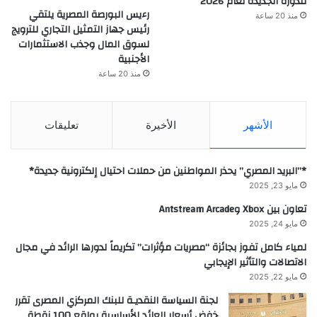
للدورة الجديدة لعام 2026
رءيس البورصة المصرية يلتقي
منذ 20 ساعة
رئيس جهاز التمثيل التجاري للترويج
لسوق المال وجذب الاستثمارات
الأجنبية
منذ 20 ساعة
الأشهر
الأخيرة
تعليقات
*”البريد المصري” يحذر المواطنين من حملات احتيال إلكترونية جديدة*
مايو 23, 2025
تعاون بين Xbox وAntstream Arcade
مايو 24, 2025
لمياء كامل تفوز بجائزة “مصريات مؤثرات” تكريماً لدورها الرائد في مجال
الاتصالات والتأثير الإيجابي
مايو 22, 2025
لجنة السياسة النقديـة للبنك المركزي المصرى تقرر
خفض أسعار العائد الأساسية بواقع 100 نقطة