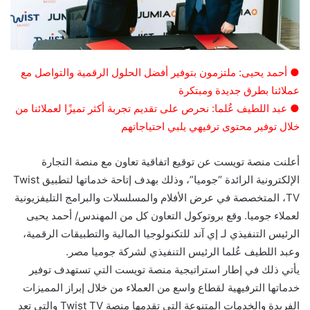
● أحمد يحيى: ملتزمون بتوفير أفضل الحلول الرقمية والتواصل مع
عملائنا بطرق جديدة ومبتكرة
● عبد اللطيف عٌلما: نحرص على تقديم تجربة أكثر تميزًا لعملائنا من
خلال توفير محتوى ترفيهي يلبي احتياجاتهم
أعلنت منصة تويست عن توقيع اتفاقية تعاون مع منصة التجارة
الإلكترونية الرائدة “جوميا”، وذلك بهدف إتاحة خدماتها لتطبيق Twist
TV، المتخصصة في عرض الأفلام والمسلسلات والبرامج التليفزيونية
لعملاء جوميا. وقع بروتوكول التعاون كل من المهندس/ أحمد يحيى
الرئيس التنفيذي لـ إي آند للتكنولوجيا المالية والتطبيقات الرقمية،
وعبد اللطيف عُلما الرئيس التنفيذي لشركة جوميا مصر.
يأتي ذلك في إطار استراتيجية منصة تويست التي تستهدف توفير
خدماتها الترفيهية لقطاع واسع من العملاء من خلال إبراز المميزات
الفريدة والخدمات المتنوعة التي تقدمها منصة Twist TV والتي تعد