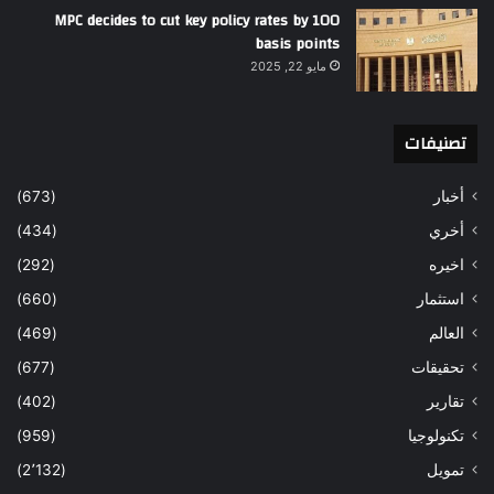
MPC decides to cut key policy rates by 100
basis points
مايو 22, 2025
تصنيفات
أخبار
(673)
أخري
(434)
اخيره
(292)
استثمار
(660)
العالم
(469)
تحقيقات
(677)
تقارير
(402)
تكنولوجيا
(959)
تمويل
(2٬132)