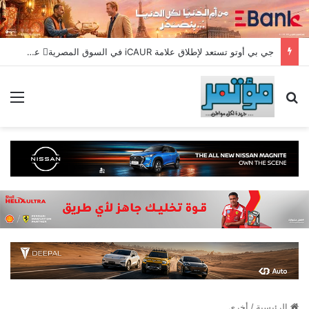
جي بي أوتو تستعد لإطلاق علامة iCAUR في السوق المصرية علامة عالمية جديدة لسيارات الطاقة الجديدة تجمع بين التكنولوجيا الذكية والتصميم الجريء وروح المغامر
بحث عن
الق
الرئيسية
/
أخري