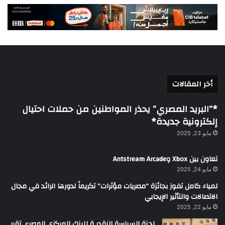
أخر المقالات
*”البريد المصري” يحذر المواطنين من حملات احتيال
إلكترونية جديدة*
مايو 23, 2025
تعاون بين Xbox وAntstream Arcade
مايو 24, 2025
لمياء كامل تفوز بجائزة “مصريات مؤثرات” تكريماً لدورها الرائد في مجال
الاتصالات والتأثير الإيجابي
مايو 22, 2025
لجنة السياسة النقديـة للبنك المركزي المصرى تقرر