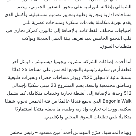
الشمالي بإطلالة بانورامية على محور التسعين الجنوبي، ويضم
مساحات إدارية وتجارية وطبية بمعايير تصميم مستقبلية، و
أكسل
الذي
يقدم تجربة متكاملة بخدمات مبتكرة ومساحات عصرية تلبي
احتياجات مختلف القطاعات، بالإضافة إلى
فالوري
كمركز تجاري في
قلب التجمع الخامس يعيد تعريف بيئة العمل الحديثة ويواكب
متطلبات السوق
.
أما أحدث إضافات الشركة،
مشروع بيجونيا ديستنيشن
،
فيمثل آخر
قطعة أرض سكنية رئيسية بالتجمع الخامس على مساحة 25 فدانًا
بنسبة بنائية لا تتجاوز 20%
، ويوفر مساحات خضراء وبحيرات طبيعية
ومناطق مجتمعية واسعة. يضم المشروع 23 مبنى سكنيًا بإجمالي
512 وحدة، بالإضافة إلى أنشطة تجارية وخدمات متكاملة. كما يشمل
Begonia Walk
الذي يجمع فندقًا عالميًا من فئة الخمس نجوم، شققًا
سكنية، ووحدات تجارية وإدارية وطبية، ما يجعله منتجًا استثماريًا
متكاملًا يلبي تطلعات السوق المحلي والإقليمي
.
وبهذه المناسبة، صرّح المهندس
أحمد أمين مسعود
–
رئيس مجلس