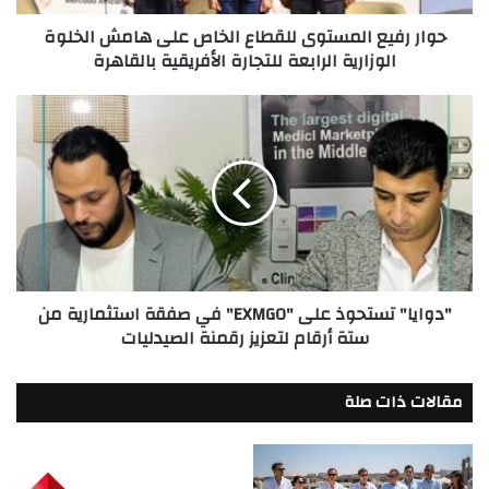
الوزارية
حوار رفيع المستوى للقطاع الخاص على هامش الخلوة
الرابعة
الوزارية الرابعة للتجارة الأفريقية بالقاهرة
للتجارة
الأفريقية
بالقاهرة
"دوايا"
تستحوذ
على
"EXMGO"
في
صفقة
استثمارية
من
ستة
"دوايا" تستحوذ على "EXMGO" في صفقة استثمارية من
أرقام
ستة أرقام لتعزيز رقمنة الصيدليات
لتعزيز
رقمنة
الصيدليات
مقالات ذات صلة