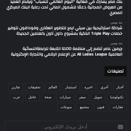
بنك مصر يشارك في فعالية “اليوم العالمي للشباب” ويقدم العديد
من العروض المجانية دعمًا للشمول المالي تحت رعاية البنك المركزي
المصري
منذ يومين
شراكة استراتيجية بين سيتي ايدج للتطوير العقارى وفودافون لتوفير
خدمات Triple Play الذكية بمشروع داون تاون بالعلمين الجديدة
منذ يومين
چرمين عامر تنضم إلى منظمة G100 التابعة للرابطةالنسائية
العالمية All Ladies League عن الإعلام الرقمي والتجارة الإلكترونية
تصنيغات
أخبار
أخري
اخيره
استثمار
العالم
تحقيقات
تقارير
تكنولوجيا
تمويل
سفر
سيارات
صحة
عاجل
عرب
عقارات
فنون
مجتمع
منوعات
أدخل
بريدك