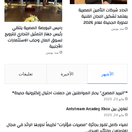
اتحاد شركات التأمين المصرية
يعتمد تشكيل اللجان الفنية
للدورة الجديدة لعام 2026
رءيس البورصة المصرية يلتقي
منذ يومين
رئيس جهاز التمثيل التجاري للترويج
لسوق المال وجذب الاستثمارات
الأجنبية
منذ يومين
الأشهر
الأخيرة
تعليقات
*”البريد المصري” يحذر المواطنين من حملات احتيال إلكترونية جديدة*
مايو 23, 2025
تعاون بين Xbox وAntstream Arcade
مايو 24, 2025
لمياء كامل تفوز بجائزة “مصريات مؤثرات” تكريماً لدورها الرائد في مجال
الاتصالات والتأثير الإيجابي