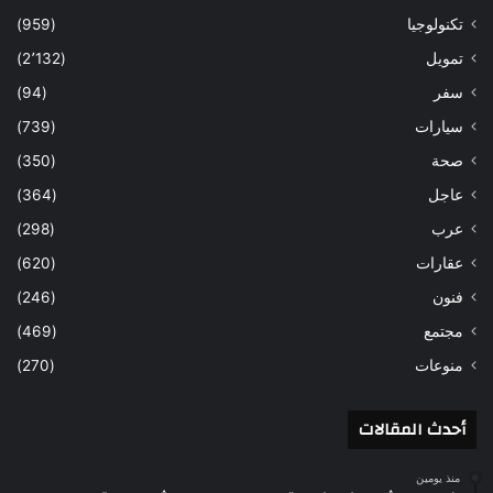
تكنولوجيا
(959)
تمويل
(2٬132)
سفر
(94)
سيارات
(739)
صحة
(350)
عاجل
(364)
عرب
(298)
عقارات
(620)
فنون
(246)
مجتمع
(469)
منوعات
(270)
أحدث المقالات
منذ يومين