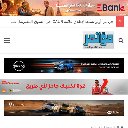
جي بي أوتو تستعد لإطلاق علامة iCAUR في السوق المصرية علامة عالمية جديدة لسيارات الطاقة الجديدة تجمع بين التكنولوجيا الذكية والتصميم الجريء وروح المغامر
بحث عن
الق
الرئيسية
/
عقارات