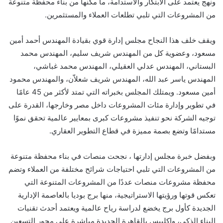
ونهج يعتمد على الابتكار والاستدامة، ما مكنها من بناء محفظة متنوعة
من المشروعات التي تلبي تطلعات العملاء والمستثمرين
.
ويقف خلف هذا النجاح مجلس إدارة قوي بقيادة المهندس أحمد أمين
مسعود، وعضوية كل من المهندس شريف سليم، المهندس محمد
البستاني، المهندس عدلي العقيلي، المهندس محمد غباشي،
المهندس ياسر عبد الله، المهندس شريف شعلاّن، والمهندس محمود
أمين مسعود. ويمتلك المجلس بخبراته التي تمتد لأكثر من 45 عامًا
في تطوير وإدارة مئات المشروعات داخل مصر وخارجها، القدرة على
توجيه الشركة نحو تنفيذ مشروعات كبرى بمعايير عالمية تحقق نموًا
مستدامًا وتضع بصمة مميزة في قطاع التطوير العقاري
.
وبفضل خبرة مجلس إدارتها ، نجحت منصات في بناء محفظة متنوعة
من المشروعات التي تلبي احتياجات شرائح مختلفة من العملاء وتضم
محفظة مشروعات منصات عددًا من المشروعات المتنوعة التي
تعكس قوتها ورؤيتها الاستراتيجية، منها
برج بوديا
بالعاصمة الإدارية
الجديدة كأول برج يخضع لدراسة رياح عالمية ويعتمد أحدث تقنيات
البناء الذكي، و
إكليبس
بالقاهرة الجديدة مباشرة على محور التسعين