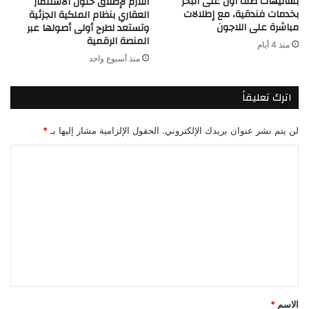
بشاليهات صف اول على البحر
اللازم لإطلاق حلول الاستثمار
بخدمات فندقية، مع إطلالات
العقاري بنظام الملكية الجزئية
مباشرة على اللاجون
وتستعد لطرح أولى أصولها عبر
المنصة الرقمية
منذ 4 أيام
منذ أسبوع واحد
اترك تعليقاً
لن يتم نشر عنوان بريدك الإلكتروني.
الحقول الإلزامية مشار إليها بـ
*
ا
ل
ت
ع
ل
ي
ق
*
الاسم
*