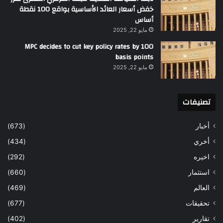
خفض أسعار العائد الأساسية بواقع 100 نقطة
أساس
مايو 22, 2025
MPC decides to cut key policy rates by 100
basis points
مايو 22, 2025
تصنيفات
أخبار
(673)
أخري
(434)
اخيره
(292)
استثمار
(660)
العالم
(469)
تحقيقات
(677)
تقارير
(402)