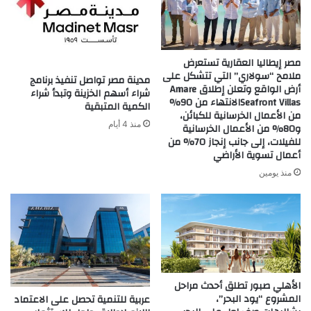
مصر إيطاليا العقارية تستعرض
ملامح “سولاري” التي تتشكل على
مدينة مصر تواصل تنفيذ برنامج
أرض الواقع وتعلن إطلاق Amare
شراء أسهم الخزينة وتبدأ شراء
Seafront Villasالانتهاء من 90%
الكمية المتبقية
من الأعمال الخرسانية للكبائن،
منذ 4 أيام
و80% من الأعمال الخرسانية
للفيلات، إلى جانب إنجاز 70% من
أعمال تسوية الأراضي
منذ يومين
الأهلي صبور تطلق أحدث مراحل
المشروع “يود البحر”،
عربية للتنمية تحصل على الاعتماد