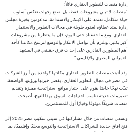
إدارة منصات للتطوير
العقاري قائلاً
:
“
منصات لا تبني مشروعات
فقط
، بل نصنع وجهات تعكس أسلوب
حياة متكامل. تعتمد على الابتكار والاستدامة، مدعومين بخبرة مجلس
إدارة يمتد عطاؤه لعقود طويلة في مجالات التطوير والاستثمار
العقاري. ومع ما حققناه حتى اليوم،
فإن ما ينتظرنا من مشروعات
أكبر بكثير
، ونلتزم بأن نواصل الابتكار والتوسع لنرسخ مكانتنا كأحد
أهم المطورين القادرين على إحداث فرق حقيقي في المشهد
العمراني المصري والإقليمي
.
”
وقد أثبتت منصات للتطوير العقاري مكانتها كواحدة من أبرز الشركات
في مصر في مجال التطوير
العقاري،
بفضل خبرتها ورؤيتها
الواضحة،
تبنّت نهجًا خاصًا يقوم على اختيار مواقع استراتيجية مميزة وتقديم
تصميمات حديثة تناسب احتياجات السوق. بهذا النهج، أصبحت
منصات شريكًا موثوقًا وخيارًا أول للمستثمرين
.
وتسعى
منصات
من خلال مشاركتها في
سيتي سكيب مصر 2025
إلى
فتح آفاق جديدة للشراكات الاستراتيجية والتوسع محليًا وإقليميًا، بما