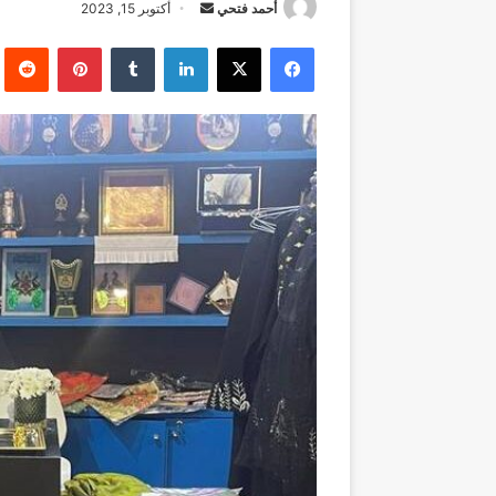
أرسل
أحمد فتحي
أكتوبر 15, 2023
بريدا
فيسبوك
‫X
لينكدإن
بينتيريست
إلكترونيا