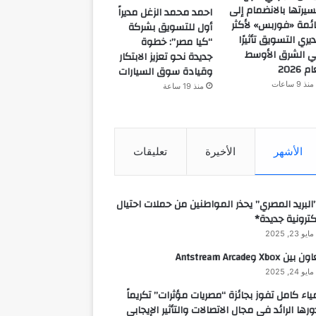
يرتها بالانضمام إلى
احمد محمد الزغل مديراً
ئمة «فوربس» لأكثر
أول للتسويق بشركة
يري التسويق تأثيرًا
“كيا مصر”: خطوة
 الشرق الأوسط
جديدة نحو تعزيز الابتكار
م 2026
وقيادة سوق السيارات
منذ 9 ساعات
منذ 19 ساعة
الأشهر
الأخيرة
تعليقات
البريد المصري” يحذر المواطنين من حملات احتيال
كترونية جديدة*
مايو 23, 2025
 بين Xbox وAntstream Arcade
مايو 24, 2025
ياء كامل تفوز بجائزة “مصريات مؤثرات” تكريماً
ورها الرائد في مجال الاتصالات والتأثير الإيجابي