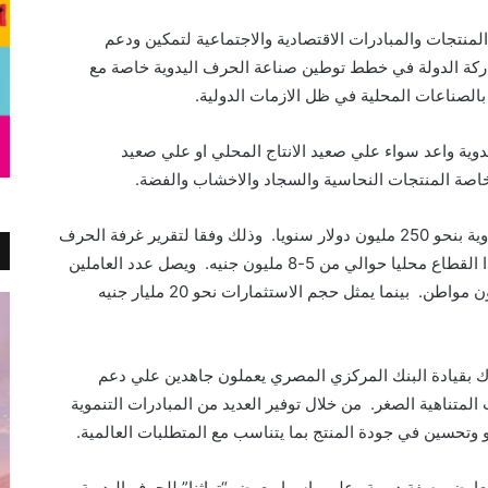
تجات والمبادرات الاقتصادية والاجتماعية لتمكين ودعم
ة الدولة في خطط توطين صناعة الحرف اليدوية خاصة مع
 بالصناعات المحلية في ظل الازمات الدولية.
ة واعد سواء علي صعيد الانتاج المحلي او علي صعيد
خاصة المنتجات النحاسية والسجاد والاخشاب والفضة.
هذا وتقدر حجم صادرات مشروعات الحرف اليدوية بنحو 250 مليون دولار سنويا. وذلك وفقا لتقرير غرفة الحرف
اليدوية باتحاد الصناعات. فيما يمثل مبيعات هذا القطاع محليا حوالي من 5-8 مليون جنيه. ويصل عدد العاملين
في مجال مشروعات الحرف اليدوية نحو 3 مليون مواطن. بينما يمثل حجم الاستثمارات نحو 20 مليار جنيه
وك بقيادة البنك المركزي المصري يعملون جاهدين علي دعم
تناهية الصغر. من خلال توفير العديد من المبادرات التنموية
وتحسين في جودة المنتج بما يتناسب مع المتطلبات العالمية.
عارض بصفة دورية وعلي راسها معرض “تراثنا” للحرف اليدوية