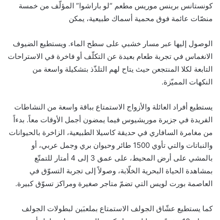
كونستانس برينس موريس مطعم “لو باراشوا” المؤلّف من خمسة
منصّات عائمة فوق محمية أسماك طبيعية، يمكن
الوصول إليها عبر مسار خشبي على سطح الماء. ويستطيع الضيوف
الانغماس في تجربة طعام بعيدة عن التكلّف أو فاخرة في الاستراحات
التابعة لكلا المنتجعن حيث يتاح لهم التلذّذ بتشكيلة واسعة من
النكهات المميّزة.
يستطيع أفراد العائلة والأزواج الاستمتاع بباقة واسعة من النشاطات
الفريدة في جزيرة موريشيوس فيما يمضون أجمل الأوقات معاً. بدءاً
من مغامرة السافاري في حديقة كاسيلا الطبيعية، الزاخرة بالحيوانات
والنباتات والتي تأوي 1500 طائر وحيوان بري وجمل عربي، أو
بالمشي على أرض المحيط، على عمق 3 إلى 4 أمتار للتمتّع
بمشاهدة الحياة البحرية الخلّابة، وصولاً إلى تجربة التسوّق في
العاصمة بورت لويس التي تضمّ متاجر صغيرة ومراكز تسوّق كبيرة.
كما يستطيع عشّاق الجولف الاستمتاع بملعبَين لبطولات الجولف