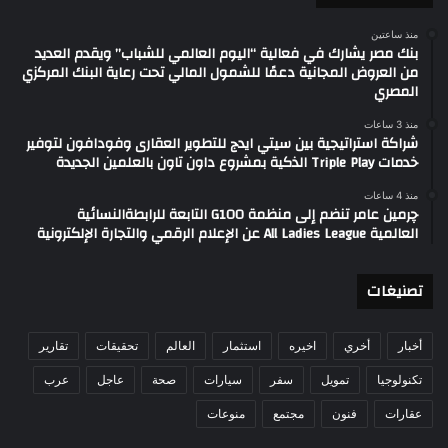
منذ ساعتين
بنك مصر يشارك في فعالية “اليوم العالمي للشباب” ويقدم العديد
من العروض المجانية دعمًا للشمول المالي تحت رعاية البنك المركزي
المصري
منذ 3 ساعات
شراكة استراتيجية بين سيتي ايدج للتطوير العقارى وفودافون لتوفير
خدمات Triple Play الذكية بمشروع داون تاون بالعلمين الجديدة
منذ 4 ساعات
چرمين عامر تنضم إلى منظمة G100 التابعة للرابطةالنسائية
العالمية All Ladies League عن الإعلام الرقمي والتجارة الإلكترونية
تصنيغات
أخبار
أخري
اخيره
استثمار
العالم
تحقيقات
تقارير
تكنولوجيا
تمويل
سفر
سيارات
صحة
عاجل
عرب
عقارات
فنون
مجتمع
منوعات