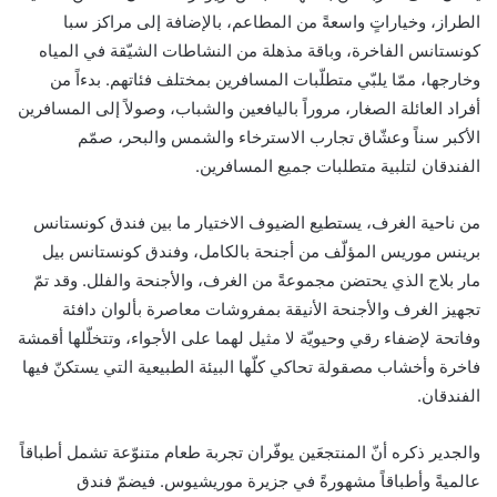
الطراز، وخياراتٍ واسعةً من المطاعم، بالإضافة إلى مراكز سبا
كونستانس الفاخرة، وباقة مذهلة من النشاطات الشيّقة في المياه
وخارجها، ممّا يلبّي متطلّبات المسافرين بمختلف فئاتهم. بدءاً من
أفراد العائلة الصغار، مروراً باليافعين والشباب، وصولاً إلى المسافرين
الأكبر سناً وعشّاق تجارب الاسترخاء والشمس والبحر، صمّم
الفندقان لتلبية متطلبات جميع المسافرين.
من ناحية الغرف، يستطيع الضيوف الاختيار ما بين فندق كونستانس
برينس موريس المؤلّف من أجنحة بالكامل، وفندق كونستانس بيل
مار بلاج الذي يحتضن مجموعةً من الغرف، والأجنحة والفلل. وقد تمّ
تجهيز الغرف والأجنحة الأنيقة بمفروشات معاصرة بألوان دافئة
وفاتحة لإضفاء رقي وحيويّة لا مثيل لهما على الأجواء، وتتخلّلها أقمشة
فاخرة وأخشاب مصقولة تحاكي كلّها البيئة الطبيعية التي يستكنّ فيها
الفندقان.
والجدير ذكره أنّ المنتجعَين يوفّران تجربة طعام متنوّعة تشمل أطباقاً
عالميةً وأطباقاً مشهورةً في جزيرة موريشيوس. فيضمّ فندق