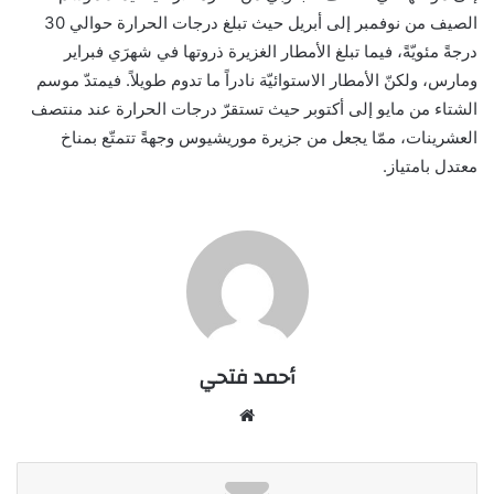
الصيف من نوفمبر إلى أبريل حيث تبلغ درجات الحرارة حوالي 30
درجةً مئويّةً، فيما تبلغ الأمطار الغزيرة ذروتها في شهرَي فبراير
ومارس، ولكنّ الأمطار الاستوائيّة نادراً ما تدوم طويلاً. فيمتدّ موسم
الشتاء من مايو إلى أكتوبر حيث تستقرّ درجات الحرارة عند منتصف
العشرينات، ممّا يجعل من جزيرة موريشيوس وجهةً تتمتّع بمناخ
معتدل بامتياز.
أحمد فتحي
موقع
الويب