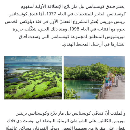
يعتبر فندق كونستانس بيل مار بلاج الإنطلاقة الأولية لمفهوم
كونستانس الفاخر للمنتجعات في العام 1977، أمّا فندق كونستانس
برينس موريس يُعتبَر المشروع الفعليّ الأول في فئة ديلوكس الخمس
نجوم مع افتتاحه في العام 1998. ومنذ ذلك الحين، شكّلت جزيرة
موريشيوس المنطلق لمجموعة كونستانس التي وسعت آفاق
انتشارها في أرخبيل المحيط الهندي.
والملفت أنّ فندقَي كونستانس بيل مار بلاج وكونستانس برينس
موريس الكائنَين على الشواطئ الرمليّة البيضاء في بوست دي فلاك
يقعان على مقربة من بعضهما البعض. ويوفّر الفندقان مساكن عالميّة