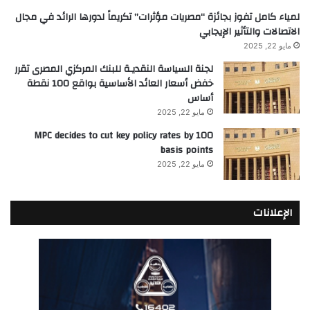
لمياء كامل تفوز بجائزة “مصريات مؤثرات” تكريماً لدورها الرائد في مجال
الاتصالات والتأثير الإيجابي
مايو 22, 2025
لجنة السياسة النقديـة للبنك المركزي المصرى تقرر
خفض أسعار العائد الأساسية بواقع 100 نقطة
أساس
مايو 22, 2025
MPC decides to cut key policy rates by 100
basis points
مايو 22, 2025
الإعلانات