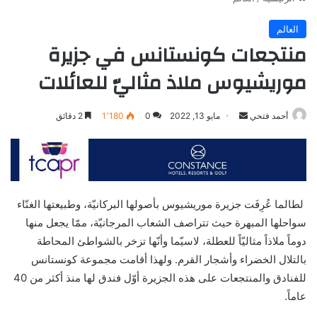
العالم
منتجعات كونستانس في جزيرة
موريشيوس ملاذ مثاليّ للعائلات
أرسل
أحمد فتحي
مايو 13, 2022
0
1٬180
2 دقائق
بريدا
إلكترونيا
لطالما عُرِفَت جزيرة موريشيوس بأصولها البركانيّة، وطبيعتها الغنّاء
سواحلها المبهرة حيث تتراصف الشعاب المرجانيّة، ممّا يجعل منها
دوماً ملاذاً مثاليّاً للعطلة، لاسيّما وأنّها تزخر بالشواطئ المحاطة
بالتلال الخضراء وأشجار القرم. ولهذا أقامت مجموعة كونستانس
للفنادق والمنتجعات على هذه الجزيرة أوّل فندق لها منذ أكثر من 40
عاماً.