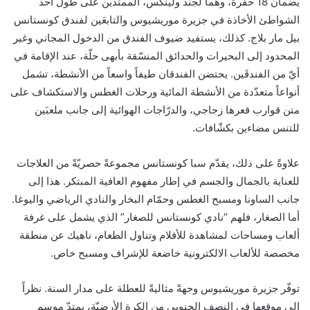
يضمان 18 حفرةً، وهما لجند ولينكس، الممتدين على طول أحد
الشواطئ الأخاذة في جزيرة موريشيوس والتابعَين لفندق كونستانس
بيل مار بلاج. كذلك، يستفيد ضيوف الفندق من الدخول المجاني وغير
المحدود إلى البحيرات والحدائق المنسّقة بأبهى حلّة، عند الإقامة في
أيّ من الفندقَين. يحتضن الفندقان طيفاً واسعاً من الأنشطة، تشمل
أنواعاً متعدّدة من الأنشطة المائية ورحلات الغطس والاستكشاف على
متن قوارب قعرها زجاجي، والدرّاجات الهوائية إلى جانب ملعبَين
للتنس مضاءين بكشّافات.
علاوةً على ذلك، يقدّم سبا كونستانس مجموعةً حصريّةً من العلاجات
للعناية بالجمال والجسم في إطار مفهوم العافية المبتكر. هذا إلى
جانب الساونا ومسبح الغطس وحمّام البخار والنادي الرياضي واليوغا.
أما الصغار، فلهم “نادي كونستانس للصغار” الذي يشمل على غرفة
ألعاب ومساحات لمشاهدة للأفلام وتناول الطعام، ناهيك عن منطقة
مخصصة للألعاب الالكترونية خاضعة للإشراف ومسبح خاص.
توفّر جزيرة موريشيوس وجهةً مثاليةً للعطلة على مدار السنة. نظراً
إلى موقعها في النصف الجنوبي من الكرة الأرضيّة، يمتدّ موسم