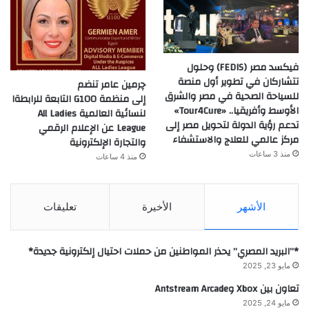
فيكسد مصر (FEDIS) وحلول
تتشاركان في تطوير أول منصة
چرمين عامر تنضم
للسياحة الصحية في مصر والشرق
إلى منظمة G100 التابعة للرابطةا
الأوسط وأفريقيا.. «Tour4Cure»
لنسائية العالمية All Ladies
تدعم رؤية الدولة لتحويل مصر إلى
League عن الإعلام الرقمي
مركز عالمي للعلاج والاستشفاء
والتجارة الإلكترونية
منذ 3 ساعات
منذ 4 ساعات
الأشهر
الأخيرة
تعليقات
*”البريد المصري” يحذر المواطنين من حملات احتيال إلكترونية جديدة*
مايو 23, 2025
تعاون بين Xbox وAntstream Arcade
مايو 24, 2025