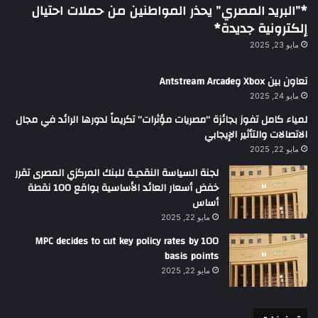
*”البريد المصري” يحذر المواطنين من حملات احتيال
إلكترونية جديدة*
مايو 23, 2025
تعاون بين Xbox وAntstream Arcade
مايو 24, 2025
لمياء كامل تفوز بجائزة “مصريات مؤثرات” تكريماً لدورها الرائد في مجال
الاتصالات والتأثير الإيجابي
مايو 22, 2025
لجنة السياسة النقديـة للبنك المركزي المصرى تقرر
خفض أسعار العائد الأساسية بواقع 100 نقطة
أساس
مايو 22, 2025
MPC decides to cut key policy rates by 100
basis points
مايو 22, 2025