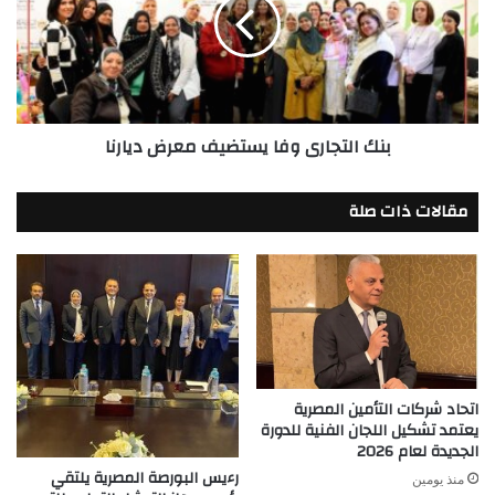
يستضيف
معرض
ديارنا
بنك التجارى وفا يستضيف معرض ديارنا
مقالات ذات صلة
اتحاد شركات التأمين المصرية
يعتمد تشكيل اللجان الفنية للدورة
الجديدة لعام 2026
رءيس البورصة المصرية يلتقي
منذ يومين