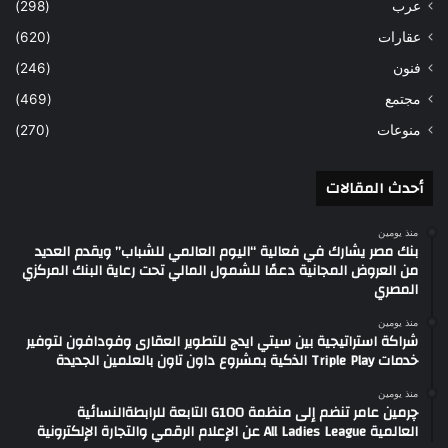
عرب
(298)
عقارات
(620)
فنون
(246)
مجتمع
(469)
منوعات
(270)
أحدث المقالات
منذ يومين
بنك مصر يشارك في فعالية “اليوم العالمي للشباب” ويقدم العديد
من العروض المجانية دعمًا للشمول المالي تحت رعاية البنك المركزي
المصري
منذ يومين
شراكة استراتيجية بين سيتي ايدج للتطوير العقارى وفودافون لتوفير
خدمات Triple Play الذكية بمشروع داون تاون بالعلمين الجديدة
منذ يومين
چرمين عامر تنضم إلى منظمة G100 التابعة للرابطةالنسائية
العالمية All Ladies League عن الإعلام الرقمي والتجارة الإلكترونية