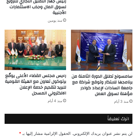
رئيس جهاز التمثيل التجاري للترويج
لسوق المال وجذب الاستثمارات
الأجنبية
منذ يومين
رءيس مجلس القضاء الأعلى يوقّع
سامسونج تطلق الدورة الثامنة من
برتوكول تعاون مع الهيئة القومية
برنامجها للابتكار وتوقع شراكة مع
للبريد لتقديم خدمة الإعلان
جامعة السادات لإعداد كوادر
الالكتروني المسجل
مؤهلة لسوق العمل
منذ 4 أيام
منذ 3 أيام
اترك تعليقاً
لن يتم نشر عنوان بريدك الإلكتروني.
الحقول الإلزامية مشار إليها بـ
*