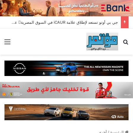
جي بي أوتو تستعد لإطلاق علامة iCAUR في السوق المصرية علامة عالمية جديدة لسيارات الطاقة الجديدة تجمع بين التكنولوجيا الذكية والتصميم الجريء وروح المغامر
بحث عن
الق
الرئيسية
/
أخري