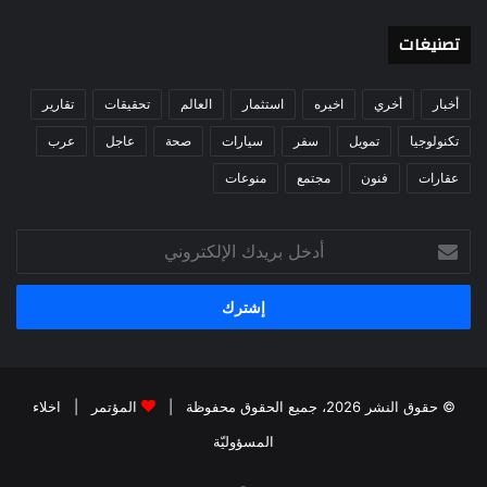
تصنيغات
أخبار
أخري
اخيره
استثمار
العالم
تحقيقات
تقارير
تكنولوجيا
تمويل
سفر
سيارات
صحة
عاجل
عرب
عقارات
فنون
مجتمع
منوعات
أدخل
بريدك
الإلكتروني
© حقوق النشر 2026، جميع الحقوق محفوظة |
المؤتمر
|
اخلاء
المسؤوليّة