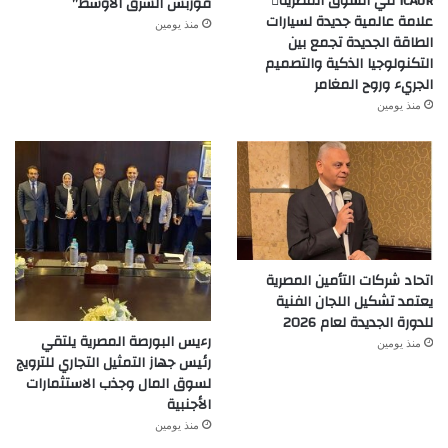
iCAUR في السوق المصرية
فوربس الشرق الأوسط”
علامة عالمية جديدة لسيارات
منذ يومين
الطاقة الجديدة تجمع بين
التكنولوجيا الذكية والتصميم
الجريء وروح المغامر
منذ يومين
اتحاد شركات التأمين المصرية
يعتمد تشكيل اللجان الفنية
للدورة الجديدة لعام 2026
رءيس البورصة المصرية يلتقي
منذ يومين
رئيس جهاز التمثيل التجاري للترويج
لسوق المال وجذب الاستثمارات
الأجنبية
منذ يومين