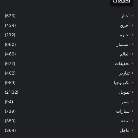
تصنيفات
أخبار
(673)
أخري
(434)
اخيره
(292)
استثمار
(660)
العالم
(469)
تحقيقات
(677)
تقارير
(402)
تكنولوجيا
(959)
تمويل
(2٬132)
سفر
(94)
سيارات
(739)
صحة
(350)
عاجل
(364)