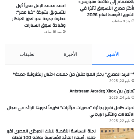
بالانضمام إلى قائمة «فوربس»
احمد محمد الزغل مديراً أول
لأكثر مديري التسويق تأثيرًا في
للتسويق بشركة “كيا مصر”:
الشرق الأوسط لعام 2026
خطوة جديدة نحو تعزيز الابتكار
منذ 9 ساعات
وقيادة سوق السيارات
منذ 19 ساعة
الأشهر
الأخيرة
تعليقات
*”البريد المصري” يحذر المواطنين من حملات احتيال إلكترونية جديدة*
مايو 23, 2025
تعاون بين Xbox وAntstream Arcade
مايو 24, 2025
لمياء كامل تفوز بجائزة “مصريات مؤثرات” تكريماً لدورها الرائد في مجال
الاتصالات والتأثير الإيجابي
مايو 22, 2025
لجنة السياسة النقديـة للبنك المركزي المصرى تقرر
خفض أسعار العائد الأساسية بواقع 100 نقطة