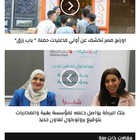
أولي
فاعليات
حملة
"
باب
اورنچ مصر تكشف عن أولي فاعليات حملة " باب رزق"
رزق"
بنك
البركة
يواصل
دعمه
لمؤسسة
بهية
والمحاربات
بتوقيع
بروتوكول
بنك البركة يواصل دعمه لمؤسسة بهية والمحاربات
تعاون
بتوقيع بروتوكول تعاون جديد
جديد
مقالات ذات صلة