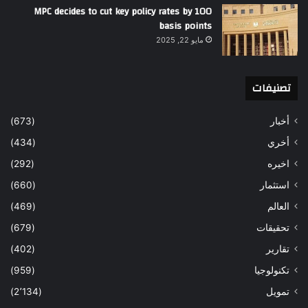
MPC decides to cut key policy rates by 100
basis points
مايو 22, 2025
تصنيفات
أخبار
(673)
أخري
(434)
اخيره
(292)
استثمار
(660)
العالم
(469)
تحقيقات
(679)
تقارير
(402)
تكنولوجيا
(959)
تمويل
(2٬134)