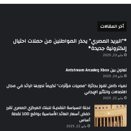
أخر المقالات
*”البريد المصري” يحذر المواطنين من حملات احتيال
إلكترونية جديدة*
مايو 23, 2025
تعاون بين Xbox وAntstream Arcade
مايو 24, 2025
لمياء كامل تفوز بجائزة “مصريات مؤثرات” تكريماً لدورها الرائد في مجال
الاتصالات والتأثير الإيجابي
مايو 22, 2025
لجنة السياسة النقديـة للبنك المركزي المصرى تقرر
خفض أسعار العائد الأساسية بواقع 100 نقطة
أساس
مايو 22, 2025