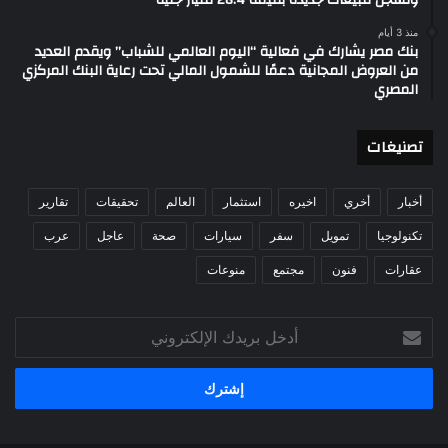
وتسجل مبيعات جديدة بقيمة 28.4 مليار جنيه
منذ 3 أيام
بنك مصر يشارك في فعالية “اليوم العالمي للشباب” ويقدم العديد
من العروض المجانية دعمًا للشمول المالي تحت رعاية البنك المركزي
المصري
تصنيغات
أخبار
أخري
اخيره
استثمار
العالم
تحقيقات
تقارير
تكنولوجيا
تمويل
سفر
سيارات
صحة
عاجل
عرب
عقارات
فنون
مجتمع
منوعات
أدخل
بريدك
الإلكتروني