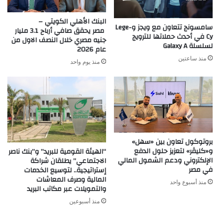
البنك الأهلي الكويتي –
سامسونج تتعاون مع ويجز وLege-
مصر يحقق صافي أرباح 3.1 مليار
Cy في أحدث حملاتها للترويج
جنيه مصري خلال النصف الاول من
لسلسلة Galaxy A
عام 2026
منذ ساعتين
منذ يوم واحد
بروتوكول تعاون بين «سهل»
و«كليڤر» لتعزيز حلول الدفع
“الهيئة القومية للبريد” و”بنك ناصر
الإلكتروني ودعم الشمول المالي
الاجتماعي” يطلقان شراكة
في مصر
إستراتيجية.. لتوسيع الخدمات
المالية وصرف المعاشات
منذ أسبوع واحد
والتمويلات عبر مكاتب البريد
منذ أسبوعين