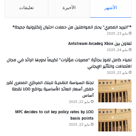
الأشهر
الأخيرة
تعليقات
*”البريد المصري” يحذر المواطنين من حملات احتيال إلكترونية جديدة*
مايو 23, 2025
تعاون بين Xbox وAntstream Arcade
مايو 24, 2025
لمياء كامل تفوز بجائزة “مصريات مؤثرات” تكريماً لدورها الرائد في مجال
الاتصالات والتأثير الإيجابي
مايو 22, 2025
لجنة السياسة النقديـة للبنك المركزي المصرى تقرر
خفض أسعار العائد الأساسية بواقع 100 نقطة
أساس
مايو 22, 2025
MPC decides to cut key policy rates by 100
basis points
مايو 22, 2025