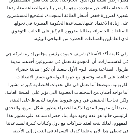
لاستخدام طاقة غير متجددة
،
وهو ما يضر بالبيئة والصناعة معا
،
ودعا
شعيرة
لضرورة خفض أسعار الطاقة المتجددة
،
لتشجيع المستثمرين
على زيادة
الاعتماد عليها
،
لمساعدة الحكومة المصرية في تحولها
للصناعات الخضراء
،
مطالبا بضرورة التركيز على الجانب التوعوي
لدى العاملين بالصناعات الخطرة
من
النواحي البيئي
ة
.
وفي كلمته
أكد
الأستاذ
/
شريف حمودة رئيس مجلس إدارة شركة جي
في للاستثمارات
،
أن المجموعة تعمل في مشروعين أحدهما مدينة
طربول الصناعية
،
ومنذ اليوم الأول سعينا أن تكون مدينة خضراء
تحافظ على البيئة
،
وتتسق مع جهود الدولة في خفض الانبعاثات
الكربونية
،
موضحا أننا نعمل في ظل تحديات اقتصادية كبيرة، مشيرا
أننا
نواجه أطنان من المخلفات العضوية التي تؤثر على الصحة العامة
،
ولكن نجاحنا الحقيقي في وضع شروط صارمة للحفاظ على البيئة
،
مضيفا أن مفهوم المدن الذكية الخضراء يتطور بشكل سريع
،
والتحدي
الرئيسي حاليا هو عدم وجود مواد بناء خضراء تساعد على تطوير هذا
المفهوم، لذلك نتجه لعقد شراكات مع دول وكيانات كبيرة لمساعدتنا
في تخطي هذا الأمر وعلينا كدولة الإسراع في التحول إلى الأخضر