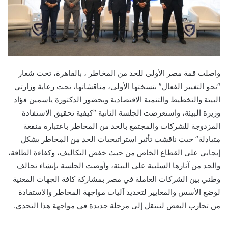
واصلت قمة مصر الأولى للحد من المخاطر ،
ب
القاهرة،
تحت شعار
“نحو التغيير الفعال” بنسختها
الأولى، مناقشاتها، تحت رعاية وزارتي
البيئة والتخطيط والتنمية الاقتصادية وبحضور الدكتورة ياسمين فؤاد
وزيرة البيئة،
و
استعرضت
الجلسة الثانية “كيفية تحقيق الاستفادة
المزدوجة للشركات والمجتمع بالحد من المخاطر باعتباره منفعة
متبادلة” حيث ناقشت تأثير استراتيجيات الحد من المخاطر بشكل
إيجابي على القطاع الخاص من حيث خفض التكاليف، وكفاءة الطاقة،
والحد من آثارها السلبية على البيئة،
وأوصت الجلسة بإنشاء تحالف
وطني بين الشركات العاملة في مصر بمشاركة كافة الجهات المعنية
لوضع الأسس والمعايير
لتحديد
آ
ليات مواجهة المخاطر والاستفادة
من تجارب البعض لننتقل إلى مرحلة جديدة في مواجهة هذا التحدي.