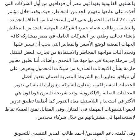
والشئون القانونية بفودافون مصر
أن فودافون من أول الشركات التي
أخذت على عاتقها مفهوم الحد من المخاطر، حيث وقعنا خلال مؤتمر
كوب 27 اتفاقية للحصول على كامل استخدامنا من الطاقة الجديدة
والنظيفة، وطالب عصام جميع الشركات المهتمة بالحد من المخاطر
بإنشاء تحالف وطني بين الشركات العاملة في مصر بمشاركة كافة
الجهات المعنية لوضع الأسس والمعايير التي يجب أن نسير عليها
ونحدد أليات مواجهة المخاطر والاستفادة من تجارب البعض لننتقل
إلى مرحلة جديدة في مواجهة هذا التحدي
،
وأضاف أن
نا
ن
طبق معايير
حازمة بشأن الانبعاثات الصادرة من شبكات المحمول ونحرص على
أن تتوافق معاي
ي
رنا مع الشروط المصرية لضمان تقديم أفضل
الخدمات للمستهلكين، وتتعاون الشركة مع وزارة البيئة في تدوير
المخلفات الصلبة
والإلكترونية
، وتعد شريحة تليفون فودافون هي
الأكثر
في استخدام البلاستيك معاد التدوير
كما أطلق
نا
تطبيق تدوير
لجمع التليفونات المهملة في المنازل وفي المقابل نمنح العملاء نقاط
لاستخدامها في مشترياتهم من خلال شركاء محددين
.
وفي كلمته دعم
المهندس
/
أحمد طالب المدير التنفيذي للتسويق