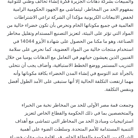
والمبيعات بشركة د
ه
انات الجزيرة
فكرة إنشاء تحالف وطني للتوعية
بمفهوم الحد من المخاطر، ليتماشى مع الجهود الحكومية الرامية
لخفض الانبعاثات الكربونية مؤكدا أن الشركة
تراعي الاشتراطات
العالمية في جميع مكونات
ه
ا الخام ونحرص بأن تكون خضراء خالية من
المواد التي تؤثر على البيئة، لتعزيز التصنيع المستدام وتقليل مخاطر
الصناعة، وهو ما مكنا من الحصول على شهادة الأيزو 14044 في
استخدام منتجات خالية من المواد العضوية، كما نحرص على سلامة
الفنيين الذين يعيشون حياتهم في التعامل مع الدهانات يوميا من خلال
التدريب المستمر ووضع الخطط الاستباقية، وأضاف يجب أن نتحلى
بالجرأة عند التوسع في إنشاء المدن الخضراء بكافة مكوناتها وأنه
مهما ارتفعت التكلفة الحالية إلا أنها ستبقى على الأمد الطول أفضل
وبنفس التكلفة.
وجمعت
قمة مصر الأولى للحد من المخاطر
نخبة من الخبراء
والمتخصصين بما في ذلك الحكومة والقطاع الخاص لتعزيز
استراتيجيات ومبادئ الحد من المخاطر التي تتماشى مع أهداف
التنمية المستدامة للأمم المتحدة. وسلطت الضوء على أهمية
الشراكة بين الحكومة والقطاع الخاص في إقامة مشروعات خضراء