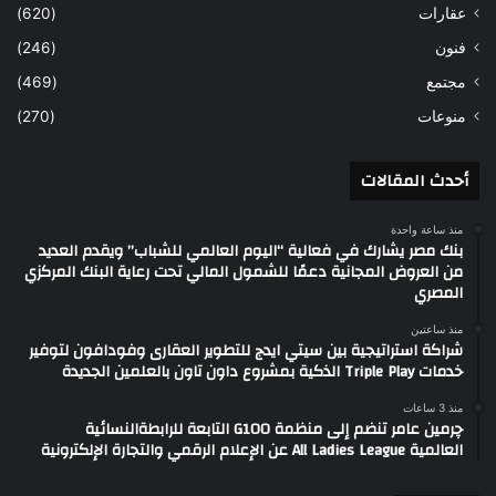
عقارات
(620)
فنون
(246)
مجتمع
(469)
منوعات
(270)
أحدث المقالات
منذ ساعة واحدة
بنك مصر يشارك في فعالية “اليوم العالمي للشباب” ويقدم العديد
من العروض المجانية دعمًا للشمول المالي تحت رعاية البنك المركزي
المصري
منذ ساعتين
شراكة استراتيجية بين سيتي ايدج للتطوير العقارى وفودافون لتوفير
خدمات Triple Play الذكية بمشروع داون تاون بالعلمين الجديدة
منذ 3 ساعات
چرمين عامر تنضم إلى منظمة G100 التابعة للرابطةالنسائية
العالمية All Ladies League عن الإعلام الرقمي والتجارة الإلكترونية