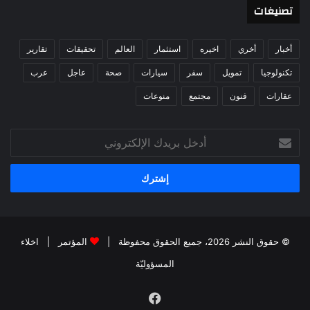
تصنيغات
أخبار
أخري
اخيره
استثمار
العالم
تحقيقات
تقارير
تكنولوجيا
تمويل
سفر
سيارات
صحة
عاجل
عرب
عقارات
فنون
مجتمع
منوعات
أدخل
بريدك
الإلكتروني
© حقوق النشر 2026، جميع الحقوق محفوظة |
المؤتمر
|
اخلاء
المسؤوليّة
فيسبوك