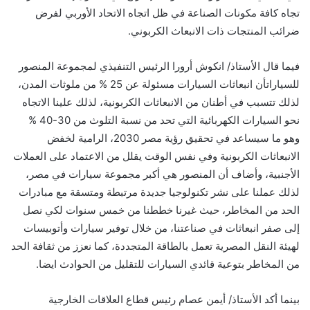
تجاه كافة مكونات الصناعة في ظل اتجاه الاتحاد الأوربي
لفرض
ضرائب المنتجات ذات الانبعاث الكربوني.
فيما
قال
الأستاذ
/
انكوش
أ
رورا الرئيس التنفيذي لمجموعة المنصور
للسيارات
أن انبعاثات السيارات
مسئولة
عن 25 % من ملوثات المدن،
لذلك تتسبب في أطنان من الانبعاثات
الكربونية
، لذلك علينا الاتجاه
نحو السيارات الكهربائية التي تحد من نسبة التلوث من 30-40 %
وهو ما سيساعد في تحقيق رؤية مصر 2030، الرامية
ل
خفض
الانبعاثات الكربونية وفي نفس الوقت يقلل من الاعتماد على العملات
الأجنبية
،
وأضاف
أن المنصور هي
أ
كبر مجموعة سيارات في مصر
،
لذلك
عملنا على
نشر تكنولوجيا جديدة مرتبطة ومتسقة مع مبادرات
الحد من المخاطر، حيث غيرنا خططنا من خمس سنوات لكي نصل
إلى
صفر انبعاثات في صناعتنا
، من خلال توفير سيارات وأتوبيسات
لهيئة النقل المصرية تعمل بالطاقة المتجددة، كما نعزز من ثقافة الحد
من المخاطر بتوعية قائدي السيارات للتقليل من الحوادث ايضا.
بينما أكد
الأستاذ
/
أ
يمن عصام رئيس قطاع العلاقات الخارجية