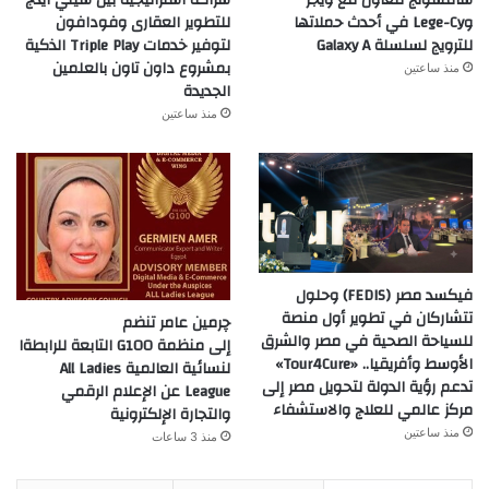
وLege-Cy في أحدث حملاتها
للتطوير العقارى وفودافون
للترويج لسلسلة Galaxy A
لتوفير خدمات Triple Play الذكية
بمشروع داون تاون بالعلمين
منذ ساعتين
الجديدة
منذ ساعتين
فيكسد مصر (FEDIS) وحلول
تتشاركان في تطوير أول منصة
چرمين عامر تنضم
للسياحة الصحية في مصر والشرق
إلى منظمة G100 التابعة للرابطةا
الأوسط وأفريقيا.. «Tour4Cure»
لنسائية العالمية All Ladies
تدعم رؤية الدولة لتحويل مصر إلى
League عن الإعلام الرقمي
مركز عالمي للعلاج والاستشفاء
والتجارة الإلكترونية
منذ ساعتين
منذ 3 ساعات