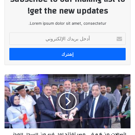
get the new updates!
Lorem ipsum dolor sit amet, consectetur.
أدخل
بريدك
الإلكتروني
اتصالات
من
&
e
في
مصر
تفتتح
اول
فرع
اتصالات من & e في مصر تفتتح اول فرع من السجل المدني
من