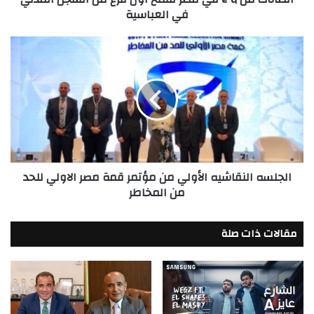
في العباسية
السجل
المدني
في
الجلسه
العباسية
النقاشيه
الأولي
من
مؤتمر
قمة
مصر
الاولي
للحد
الجلسه النقاشيه الأولي من مؤتمر قمة مصر الاولي للحد
من
من المخاطر
المخاطر
مقالات ذات صلة