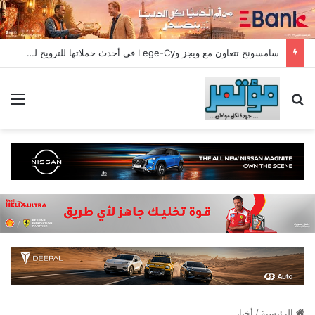
سامسونج تتعاون مع ويجز وLege-Cy في أحدث حملاتها للترويج لسلسلة Galaxy A
بحث عن
الق
الرئيسية
/
أخبار