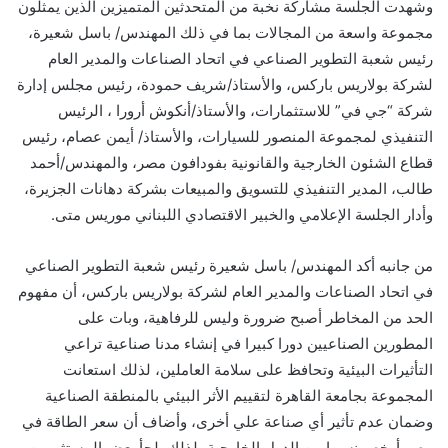
وشهدت الجلسة مشاركة نخبة من المتحدثين المتميزين الذين يمثلون
مجموعة واسعة من المجالات بما في ذلك المهندس/ باسل شعيرة،
رئيس شعبة التطوير الصناعي في اتحاد الصناعات والمدير العام
لشركة بولاريس باركس
،
والأستاذ
/
شريف حمودة، رئيس مجلس إدارة
شركة “جي في” للاستثمارات
،
والأستاذ
/
أنكوش أرورا ، الرئيس
التنفيذي
لمجموعة
المنصور للسيارات
،
والأستاذ
/
أيمن عصام، رئيس
قطاع الشئون الخارجية والقانونية بفودافون مصر
،
والمهندس
/
أحمد
طالب، المدير التنفيذي
ل
لتسويق والمبيعات بشركة دهانات الجزيرة
،
وأدار الجلسة الإعلامي والخبير الاقتصادي اللبناني موريس متى
.
من جانبه
أكد
المهندس
/
باسل شعيرة
رئيس شعبة التطوير الصناعي
في اتحاد الصناعات والمدير العام لشركة بولاريس باركس
،
أن مفهوم
الحد من المخاطر أصبح ضرورة وليس للرفاهية، وبات على
المطورين الصناعيين دورا كبيرا في
إ
نشاء مدن
ا
صناعية تراعي
التأثيرات البيئية
وتحافظ على سلامة العاملين،
لذلك استعانت
المجموعة
بجامعة القاهرة لتقييم ال
ثر البيئي بالمنطقة الصناعية
وضمان
عدم تأثير
أي
صناع
ة
علي
أخرى
،
وأضاف أن سعر الطاقة في
مصر أرخص نسبيا من الدول الخارجية
،
لذلك يلجأ بعض المستثمرين