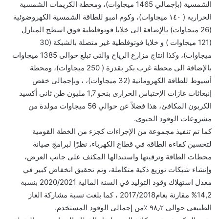
الشمسية (بإجمالي 1465 ميجاوات)، ومحطة الكريمات الشمسية
الحراريه ( ١٤٠ ميجاوات)، وكوم امبو للطاقة الشمسية الكهروضوئية
(26 ميجاوات) بالإضافة الى خلايا فوتوفلطية فوق اسطح المنازل
(121 ميجاوات ) و خلايا فوتوفلطية غير متصلة بالشبكة (30
ميجاوات)، وكذا إنتاج مزارع الرياح والتى تبلغ حوالى 1385 ميجاوات
بالإضافة الى محطة غرب بكر بقدرة ( 250 ميجاوات)، ومحطة
أسيوط للطاقة الكهرومائية (32 ميجاوات)، ، وبإجمالى خفض
إنبعاثات غازات الإحتباس الحرارى بنحو 1,7 مليون طن ثانى أكسيد
الكربون المكافئ، هذا فضلاً عن حوالي 56 ميجاوات مولدة من
مشروعات الوقود الحيوي.
كما تم تنفيذ مجموعة من الإجراءات كجزء من الخطة القومية
لتحسين كفاءة الطاقة في قطاع الكهرباء، نظرًا لبرامج صيانة
محطات الطاقة وترقيتها واستبدالها المكثف على جانب العرض،
وإنشاء شبكات توزيع ذكية متكاملة، وتم تحقيق انخفاض كبير في
معدل استهلاك وقود التوليد في السنة المالية 2020/2021 بنسبة
14,2% مقارنة بعام2017/2018 ، كما بلغت نسبة مشاركة الغاز
الطبيعى حوالى ٩٨٫٢ ٪من إجمالى الوقود المستخدم.