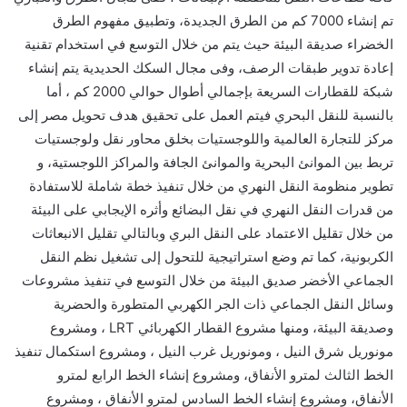
تم إنشاء 7000 كم من الطرق الجديدة، وتطبيق مفهوم الطرق
الخضراء صديقة البيئة حيث يتم من خلال التوسع في استخدام تقنية
إعادة تدوير طبقات الرصف، وفى مجال السكك الحديدية يتم إنشاء
شبكة للقطارات السريعة بإجمالي أطوال حوالي 2000 كم ، أما
بالنسبة للنقل البحري فيتم العمل على تحقيق هدف تحويل مصر إلى
مركز للتجارة العالمية واللوجستيات بخلق محاور نقل ولوجستيات
تربط بين الموانئ البحرية والموانئ الجافة والمراكز اللوجستية، و
تطوير منظومة النقل النهري من خلال تنفيذ خطة شاملة للاستفادة
من قدرات النقل النهري في نقل البضائع وأثره الإيجابي على البيئة
من خلال تقليل الاعتماد على النقل البري وبالتالي تقليل الانبعاثات
الكربونية، كما تم وضع استراتيجية للتحول إلى تشغيل نظم النقل
الجماعي الأخضر صديق البيئة من خلال التوسع في تنفيذ مشروعات
وسائل النقل الجماعي ذات الجر الكهربي المتطورة والحضرية
وصديقة البيئة، ومنها مشروع القطار الكهربائي LRT ، ومشروع
مونوريل شرق النيل ، ومونوريل غرب النيل ، ومشروع استكمال تنفيذ
الخط الثالث لمترو الأنفاق، ومشروع إنشاء الخط الرابع لمترو
الأنفاق، ومشروع إنشاء الخط السادس لمترو الأنفاق ، ومشروع