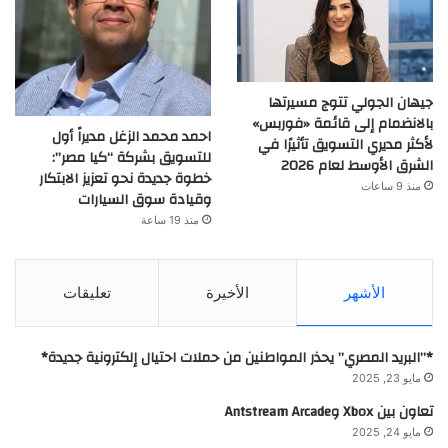
جيهان الجولي تتوج مسيرتها
بالانضمام إلى قائمة «فوربس»
احمد محمد الزغل مديراً أول
لأكثر مديري التسويق تأثيرًا في
للتسويق بشركة “كيا مصر”:
الشرق الأوسط لعام 2026
خطوة جديدة نحو تعزيز الابتكار
منذ 9 ساعات
وقيادة سوق السيارات
منذ 19 ساعة
الأشهر
الأخيرة
تعليقات
*”البريد المصري” يحذر المواطنين من حملات احتيال إلكترونية جديدة*
مايو 23, 2025
تعاون بين Xbox وAntstream Arcade
مايو 24, 2025