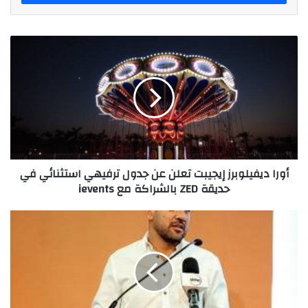
أورا
ديفيلوبرز
إيجيبت
تعلن
عن
جدول
ترفيهي
استثنائي
في
أورا ديفيلوبرز إيجيبت تعلن عن جدول ترفيهي استثنائي في
حديقة
حديقة ZED بالشراكة مع ievents
ZED
بالشراكة
مع
"جوميا"
ievents
تطلق
حملتها
الجديدة
Jumia
Brand
Festival