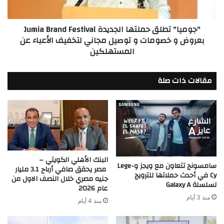
بعروض
و
"جوميا" تطلق حملتها الجديدة Jumia Brand Festival
خصومات
بعروض و خصومات و توصيل مجاني لتخفيف الأعباء عن
و
المستهلكين
توصيل
مجاني
لتخفيف
مقالات ذات صلة
الأعباء
عن
المستهلكين
البنك الأهلي الكويتي –
سامسونج تتعاون مع ويجز وLege-
مصر يحقق صافي أرباح 3.1 مليار
Cy في أحدث حملاتها للترويج
جنيه مصري خلال النصف الاول من
لسلسلة Galaxy A
عام 2026
منذ 3 أيام
منذ 4 أيام