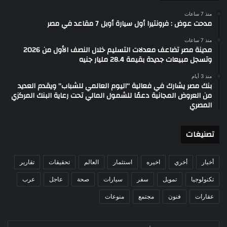
منذ 7 ساعات
مدحت عوض : فرونتيرا أول سيارة أوبل 7 مقاعد في مصر
منذ 7 ساعات
مدينة مصر تضاعف معدلات التسليم خلال النصف الأول من 2026
وتسجل مبيعات جديدة بقيمة 28.4 مليار جنيه
منذ 3 أيام
بنك مصر يشارك في فعالية “اليوم العالمي للشباب” ويقدم العديد
من العروض المجانية دعمًا للشمول المالي تحت رعاية البنك المركزي
المصري
تصنيغات
أخبار
أخري
اخيره
استثمار
العالم
تحقيقات
تقارير
تكنولوجيا
تمويل
سفر
سيارات
صحة
عاجل
عرب
عقارات
فنون
مجتمع
منوعات
أدخل