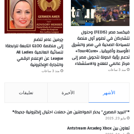
فيكسد مصر (FEDIS) وحلول
تتشاركان في تطوير أول منصة
چرمين عامر تنضم
للسياحة الصحية في مصر والشرق
إلى منظمة G100 التابعة للرابطةا
الأوسط وأفريقيا.. «Tour4Cure»
لنسائية العالمية All Ladies
تدعم رؤية الدولة لتحويل مصر إلى
League عن الإعلام الرقمي
مركز عالمي للعلاج والاستشفاء
والتجارة الإلكترونية
منذ 3 ساعات
منذ 3 ساعات
الأشهر
الأخيرة
تعليقات
*”البريد المصري” يحذر المواطنين من حملات احتيال إلكترونية جديدة*
مايو 23, 2025
تعاون بين Xbox وAntstream Arcade