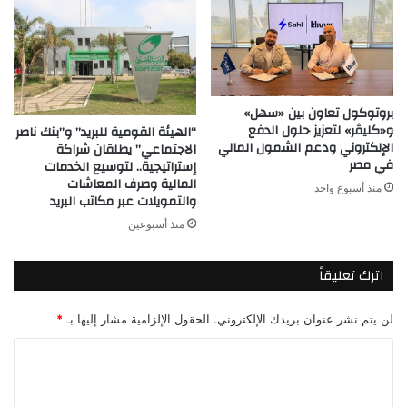
بروتوكول تعاون بين «سهل»
و«كليڤر» لتعزيز حلول الدفع
“الهيئة القومية للبريد” و”بنك ناصر
الإلكتروني ودعم الشمول المالي
الاجتماعي” يطلقان شراكة
في مصر
إستراتيجية.. لتوسيع الخدمات
المالية وصرف المعاشات
منذ أسبوع واحد
والتمويلات عبر مكاتب البريد
منذ أسبوعين
اترك تعليقاً
لن يتم نشر عنوان بريدك الإلكتروني.
الحقول الإلزامية مشار إليها بـ
*
ا
ل
ت