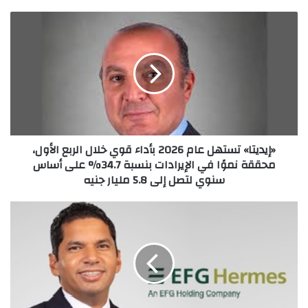
«إيديتا»
تستهل
عام
2026
بأداء
قوي
خلال
الربع
الأول،
«إيديتا» تستهل عام 2026 بأداء قوي خلال الربع الأول،
محققة
محققة نموًا في الإيرادات بنسبة 34.7% على أساس
نموًا
سنوي لتصل إلى 5.8 مليار جنيه
في
الإيرادات
بنسبة
هيرميس
34.7%
تطرح
على
سندات
أساس
لشركة
سنوي
هيرميس
لتصل
للوساطة
إلى
في
5.8