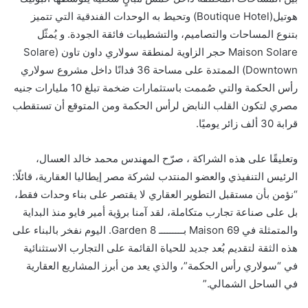
هوتيل(Boutique Hotel) وتحيط به الوحدات الفندقية التي تتميز
بتنوع المساحات والتصاميم، والتشطيبات فائقة الجودة. و يُمثّل
Maison Solare حجر الزاوية لمنطقة سولاري داون تاون (Solare
Downtown) الممتدة على مساحة 36 فدانًا داخل مشروع سولاري
رأس الحكمة والتي صُممت باستثمارات ضخمة تبلغ 10 مليارات جنيه
مصري لتكون القلب النابض لرأس الحكمة ومن المتوقع أن تستقطب
قرابة 30 ألف زائر يوميًا.
وتعليقًا على هذه الشراكة ، صرّح المهندس محمد خالد العسال،
الرئيس التنفيذي والعضو المنتدب لشركة مصر إيطاليا العقارية، قائلًا:
“نؤمن بأن مستقبل التطوير العقاري لا يقتصر على بناء وحدات فقط،
بل على صناعة تجارب متكاملة، لقد آمنا برؤية أمير فايو منذ البداية
والمتمثلة في Maison 69 بـــــــــ Garden 8. اليوم نفخر بالبناء على
هذه الثقة لتقديم بُعد جديد للحياة القائمة على التجارب الاستثنائية
في “سولاري رأس الحكمة”، والذي يعد من أبرز المشاريع العقارية
في الساحل الشمالي.”