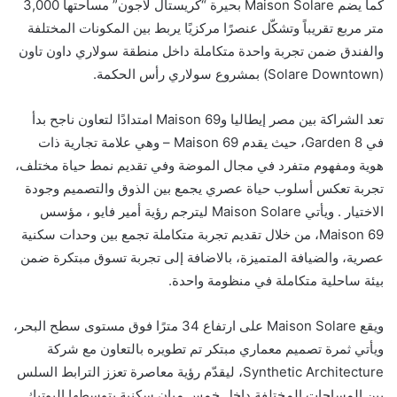
كما يضم Maison Solare بحيرة “كريستال لاجون” مساحتها 3,000
متر مربع تقريباً وتشكّل عنصرًا مركزيًا يربط بين المكونات المختلفة
والفندق ضمن تجربة واحدة متكاملة داخل منطقة سولاري داون تاون
(Solare Downtown) بمشروع سولاري رأس الحكمة.
تعد الشراكة بين مصر إيطاليا وMaison 69 امتدادًا لتعاون ناجح بدأ
في Garden 8، حيث يقدم Maison 69 – وهي علامة تجارية ذات
هوية ومفهوم متفرد في مجال الموضة وفي تقديم نمط حياة مختلف،
تجربة تعكس أسلوب حياة عصري يجمع بين الذوق والتصميم وجودة
الاختيار . ويأتي Maison Solare ليترجم رؤية أمير فايو ، مؤسس
Maison 69، من خلال تقديم تجربة متكاملة تجمع بين وحدات سكنية
عصرية، والضيافة المتميزة، بالاضافة إلى تجربة تسوق مبتكرة ضمن
بيئة ساحلية متكاملة في منظومة واحدة.
ويقع Maison Solare على ارتفاع 34 مترًا فوق مستوى سطح البحر،
ويأتي ثمرة تصميم معماري مبتكر تم تطويره بالتعاون مع شركة
Synthetic Architecture، ليقدّم رؤية معاصرة تعزز الترابط السلس
بين المساحات المختلفة داخل خمس مبانٍ سكنية يتوسطها البوتيك