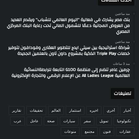
أحدث المقالات
منذ ساعتين
بنك مصر يشارك في فعالية “اليوم العالمي للشباب” ويقدم العديد
من العروض المجانية دعمًا للشمول المالي تحت رعاية البنك المركزي
المصري
منذ ساعتين
شراكة استراتيجية بين سيتي ايدج للتطوير العقارى وفودافون لتوفير
خدمات Triple Play الذكية بمشروع داون تاون بالعلمين الجديدة
منذ 3 ساعات
چرمين عامر تنضم إلى منظمة G100 التابعة للرابطةالنسائية
العالمية All Ladies League عن الإعلام الرقمي والتجارة الإلكترونية
تصنيغات
أخبار
أخري
اخيره
استثمار
العالم
تحقيقات
تقارير
تكنولوجيا
تمويل
سفر
سيارات
صحة
عاجل
عرب
عقارات
فنون
مجتمع
منوعات