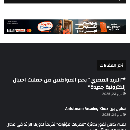
أخر المقالات
*”البريد المصري” يحذر المواطنين من حملات احتيال
إلكترونية جديدة*
مايو 23, 2025
تعاون بين Xbox وAntstream Arcade
مايو 24, 2025
لمياء كامل تفوز بجائزة “مصريات مؤثرات” تكريماً لدورها الرائد في مجال