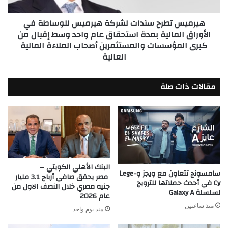
الأوراق
مليار
المالية
هيرميس تطرح سندات لشركة هيرميس للوساطة في
جنيه
بمدة
الأوراق المالية بمدة استحقاق عام واحد وسط إقبال من
استحقاق
كبرى المؤسسات والمستثمرين أصحاب الملاءة المالية
عام
العالية
واحد
وسط
إقبال
مقالات ذات صلة
من
كبرى
المؤسسات
والمستثمرين
أصحاب
الملاءة
المالية
العالية
البنك الأهلي الكويتي –
سامسونج تتعاون مع ويجز وLege-
مصر يحقق صافي أرباح 3.1 مليار
Cy في أحدث حملاتها للترويج
جنيه مصري خلال النصف الاول من
لسلسلة Galaxy A
عام 2026
منذ ساعتين
منذ يوم واحد