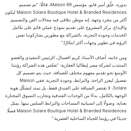
بدوره، علّق أمير فايو، مؤسس Maison 69، قائلًا: “تم تصميم
Maison Solare Boutique Hotel & Branded Residences ليكون
أكثر من مجرد وجهة، إنه موطن تتلاقى فيه مجالات الفن والتصميم
والإبداع. يركز المشروع على تقديم نموذج عملي قائم على تكامل
الخدمات وجودة التجربة، بالشراكة مع مطورين يشاركوننا نفس
الرؤية في تطوير وجهات أكثر ابتكارًا.”
ومن جانبه، أضاف الأستاذ كريم العسال، الرئيس التنفيذي والعضو
المنتدب لشركة مصر إيطاليا العقارية: “تعكس هذه الشراكة رؤيتنا
الأوسع نحو تقديم مفهوم مختلف للضيافة، حيث يتم تصميم كل
تفصيل ليعزز الراحة، والترابط، وجودة التجربة. ففي Maison
Solare، لا تقتصر الضيافة على الفندق فقط، بل تمتد لتشكّل هوية
الوجهة بالكامل، بدءًا من الوحدات الفندقية وتجارب التسوق المختارة
بعناية، وصولًا إلى انسيابية المساحات والترابط السلس بينها. يمثل
Maison Solare Boutique Hotel & Branded Residences فصلًا
جديدًا في رؤيتنا للحياة الساحلية العصرية.”