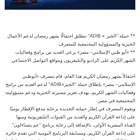
** حملة “الخير × ADIB” تنطلق احتفالًا بشهر رمضان لدعم الأعمال
الخيرية والمسؤولية المجتمعية للمصرف
** «أبو ظبي الإسلامي- مصر» يرعى العديد من برامج وفعاليات
الشهر الكريم على الراديو والتليفزيون ومواقع التواصل الاجتماعي
احتفالاً بشهر رمضان الكريم هذا العام، قام مصرف «أبوظبي
الإسلامي- مصر» بإطلاق حملة “الخير×ADIB” لدعم العديد من برامج
وفعاليات الشهر الكريم، بهدف تعزيز مسيرته الخيرية ودعم مسؤوليته
المجتمعية في مصر.
ويقوم المصرف في إطار حملته الجديدة برعاية مدفع الإفطار يوميًا
على إذاعة القرآن الكريم والعديد من القنوات التليفزيونية ومنها
القناة المصرية الأولى، بالإضافة إلى رعاية برنامج “عم يتساءلون”
على إذاعة القرآن الكريم، ومسابقة البرنامج اليومية التي تقدم جائزة