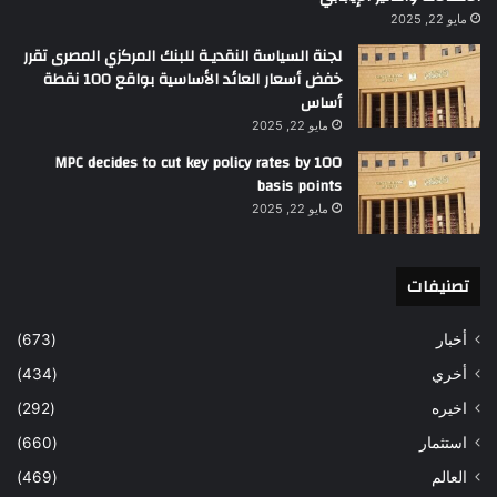
مايو 22, 2025
لجنة السياسة النقديـة للبنك المركزي المصرى تقرر
خفض أسعار العائد الأساسية بواقع 100 نقطة
أساس
مايو 22, 2025
MPC decides to cut key policy rates by 100
basis points
مايو 22, 2025
تصنيفات
أخبار
(673)
أخري
(434)
اخيره
(292)
استثمار
(660)
العالم
(469)