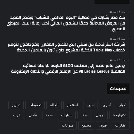
منذ 15 ساعة
بنك مصر يشارك في فعالية “اليوم العالمي للشباب” ويقدم العديد
من العروض المجانية دعمًا للشمول المالي تحت رعاية البنك المركزي
المصري
منذ 16 ساعة
شراكة استراتيجية بين سيتي ايدج للتطوير العقارى وفودافون لتوفير
خدمات Triple Play الذكية بمشروع داون تاون بالعلمين الجديدة
منذ 17 ساعة
چرمين عامر تنضم إلى منظمة G100 التابعة للرابطةالنسائية
العالمية All Ladies League عن الإعلام الرقمي والتجارة الإلكترونية
تصنيغات
أخبار
أخري
اخيره
استثمار
العالم
تحقيقات
تقارير
تكنولوجيا
تمويل
سفر
سيارات
صحة
عاجل
عرب
عقارات
فنون
مجتمع
منوعات