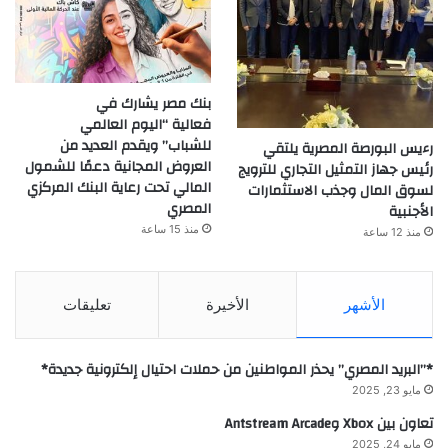
بنك مصر يشارك في
فعالية “اليوم العالمي
للشباب” ويقدم العديد من
رءيس البورصة المصرية يلتقي
العروض المجانية دعمًا للشمول
رئيس جهاز التمثيل التجاري للترويج
المالي تحت رعاية البنك المركزي
لسوق المال وجذب الاستثمارات
المصري
الأجنبية
منذ 15 ساعة
منذ 12 ساعة
الأشهر
الأخيرة
تعليقات
*”البريد المصري” يحذر المواطنين من حملات احتيال إلكترونية جديدة*
مايو 23, 2025
تعاون بين Xbox وAntstream Arcade
مايو 24, 2025