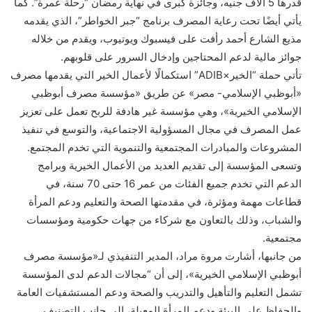
قدرها 5 آلاف جنيه، وجائزة كبرى في نهاية رمضان “رحلة عمرة”. كما
يأتي أيضًا تحت رعاية المصرف برنامج “جبر الخواطر”، الذي يقدمه
مذيع الشارع أحمد رأفت على فيسبوك ويوتيوب، ويقدم من خلاله
جوائز مالية لدعم المحتاجين وإدخال السرور على قلوبهم.
تأتي حملة “الخير×ADIB” استكمالًا لأعمال الخير التي يقدمها مصرف
«أبوظبي الإسلامي- مصر» عن طريق «مؤسسة مصرف أبوظبي
الإسلامي الخيرية»، وهي مؤسسة غير هادفة للربح تعمل على تعزيز
عمل المصرف في مجال المسؤولية الاجتماعية، والتوسع في تنفيذ
المشروعات والمبادرات المجتمعية والتنموية التي تخدم المجتمع.
وتسعى المؤسسة إلى تقديم العديد من الأعمال الخيرية وبرامج
الدعم التي تخدم جميع الفئات من عمر 16 حتى 70 سنة، في
قطاعات مهمة ومؤثرة، في مقدمتها الصحة والتعليم ودعم المرأة
والشباب، وذلك بالتعاون مع شركاء من جهات حكومية ومؤسسات
مجتمعية.
من جانبها، أشارت مروة مراد، المدير التنفيذي لـ«مؤسسة مصرف
أبوظبي الإسلامي الخيرية»، إلى أن “مجالات الدعم لدى المؤسسة
تشمل التعليم والتأهيل والتدريب والصحة ودعم المستشفيات العامة
والحفاظ على البيئة ودعم المرأة المعيلة، إلى جانب التصنيف