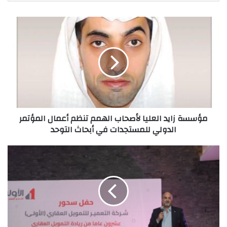
مؤسسة
زايد
العليا
لأصحاب
الهمم
تنظم
أعمال
المؤتمر
الدولي
مؤسسة زايد العليا لأصحاب الهمم تنظم أعمال المؤتمر
للمستجدات
الدولي للمستجدات في أبحاث التوحد
في
أبحاث
التوحد
«التعمير
للتمويل
العقاري»
تعلن
عن
تطوير
علامتها
التجارية