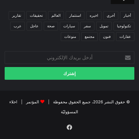
أخبار
أخري
اخيره
استثمار
العالم
تحقيقات
تقارير
تكنولوجيا
تمويل
سفر
سيارات
صحة
عاجل
عرب
عقارات
فنون
مجتمع
منوعات
أدخل
بريدك
الإلكتروني
© حقوق النشر 2026، جميع الحقوق محفوظة |
المؤتمر
|
اخلاء
المسؤوليّة
فيسبوك