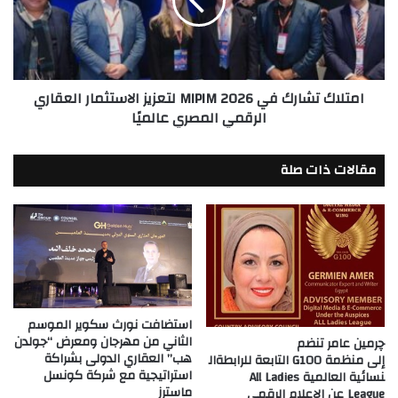
2026
لتعزيز
الاستثمار
العقاري
الرقمي
امتلاك تشارك في MIPIM 2026 لتعزيز الاستثمار العقاري
المصري
الرقمي المصري عالميًا
عالميًا
مقالات ذات صلة
استضافت نورث سكوير الموسم
الثاني من مهرجان ومعرض “جولدن
چرمين عامر تنضم
هب” العقاري الدولى بشراكة
إلى منظمة G100 التابعة للرابطةال
استراتيجية مع شركة كونسل
نسائية العالمية All Ladies
ماسترز
League عن الإعلام الرقمي