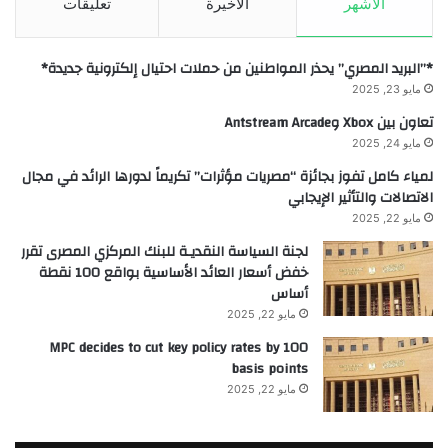
الأشهر
الأخيرة
تعليقات
*”البريد المصري” يحذر المواطنين من حملات احتيال إلكترونية جديدة*
مايو 23, 2025
تعاون بين Xbox وAntstream Arcade
مايو 24, 2025
لمياء كامل تفوز بجائزة “مصريات مؤثرات” تكريماً لدورها الرائد في مجال
الاتصالات والتأثير الإيجابي
مايو 22, 2025
لجنة السياسة النقديـة للبنك المركزي المصرى تقرر
خفض أسعار العائد الأساسية بواقع 100 نقطة
أساس
مايو 22, 2025
MPC decides to cut key policy rates by 100
basis points
مايو 22, 2025