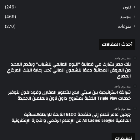
فنون
(246)
مجتمع
(469)
منوعات
(270)
أحدث المقالات
منذ يوم واحد
بنك مصر يشارك في فعالية “اليوم العالمي للشباب” ويقدم العديد
من العروض المجانية دعمًا للشمول المالي تحت رعاية البنك المركزي
المصري
منذ يوم واحد
شراكة استراتيجية بين سيتي ايدج للتطوير العقارى وفودافون لتوفير
خدمات Triple Play الذكية بمشروع داون تاون بالعلمين الجديدة
منذ يوم واحد
چرمين عامر تنضم إلى منظمة G100 التابعة للرابطةالنسائية
العالمية All Ladies League عن الإعلام الرقمي والتجارة الإلكترونية
تصنيغات