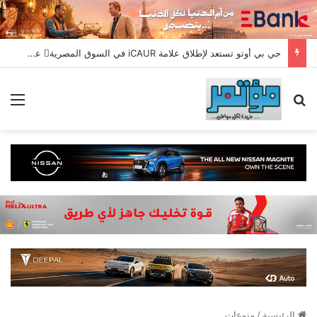
جي بي أوتو تستعد لإطلاق علامة iCAUR في السوق المصرية علامة عالمية جديدة لسيارات الطاقة الجديدة تجمع بين التكنولوجيا الذكية والتصميم الجريء وروح المغامر
بحث عن
الق
الرئيسية
/
منوعات