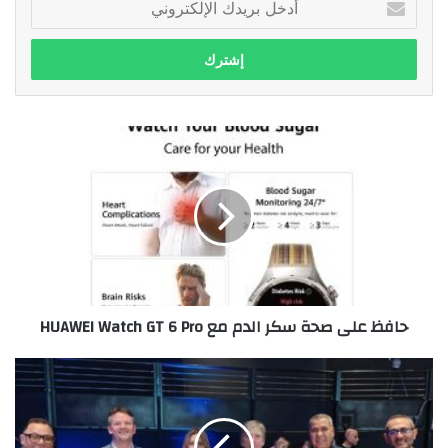
بريدك
الإلكتروني
حافظ
على
صحة
سكر
الدم
مع
HUAWEI
Watch
GT
حافظ على صحة سكر الدم مع HUAWEI Watch GT 6 Pro
6
Pro
امتلاك
تشارك
في
MIPIM