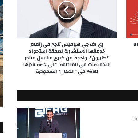
هيرميس
تنجح
في
إتمام
خدماتها
الاستشارية
لس" من بنك saib
إي اف چي هيرميس تنجح في إتمام
لصفقة
خدماتها الاستشارية لصفقة استحواذ
استحواذ
"كازيون"، واحدة من كبرى سلاسل متاجر
"كازيون"،
التخفيضات في المنطقة، على حصة قدرها
واحدة
من
50% في "الدكان" السعودية
كبرى
سلاسل
متاجر
التخفيضات
في
المنطقة،
على
واحد
حصة
قدرها
50%