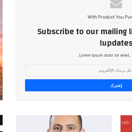
With Product You Pu
Subscribe to our mailing l
updates
Lorem ipsum dolor sit amet, 
إي
اف
چي