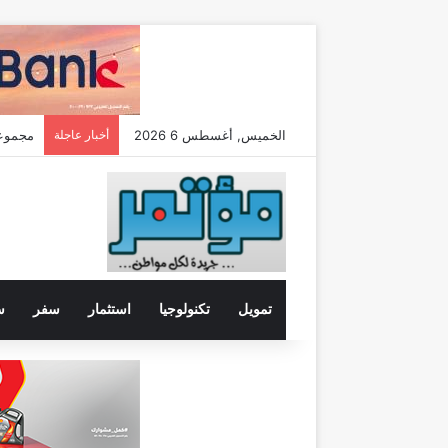
الخميس, أغسطس 6 2026
أخبار عاجلة
تعيين “تيمور
تمويل
تكنولوجيا
استثمار
سفر
س