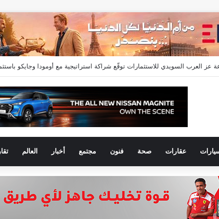
 إسماعيل” مديراً عاماً لعلامتي (BAIC & ZEEKR) بمجموعة EIM للسيارات
يارات
عقارات
صحة
فنون
مجتمع
أخبار
العالم
تقا