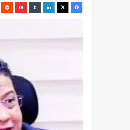
فيسبوك
‫X
لينكدإن
بينتيريست
إلكترونيا