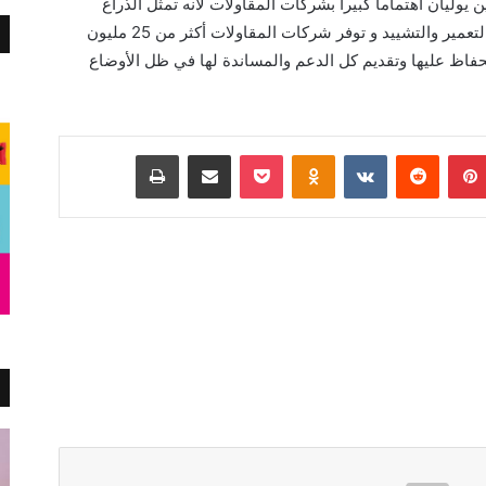
ن يوليان اهتماما كبيرا بشركات المقاولات لانه تمثل الذراع
الكبرى في تنفيذ مشروعات وخطط الدولة في التعمير والتشييد و توفر شركات المقاولات أكثر من 25 مليون
اظ عليها وتقديم كل الدعم والمساندة لها في ظل الأوضاع
بينتيريست
Odnoklassniki
‫Pocket
مشاركة عبر البريد
طباعة