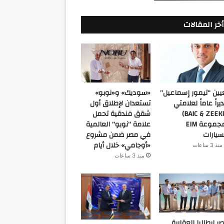
أخر المقالات
يين “تيمور إسماعيل”
«سوديك» و«نوبو»
يراً عاماً لعلامتي
تستعدان لإطلاق أول
(BAIC & ZEEKR)
شقق فندقية تحمل
بمجموعة EIM
علامة “نوبو” العالمية
سيارات
في مصر ضمن مشروع
«أوجامي» خلال أيام
منذ 3 ساعات
منذ 3 ساعات
ر إيطاليا العقارية