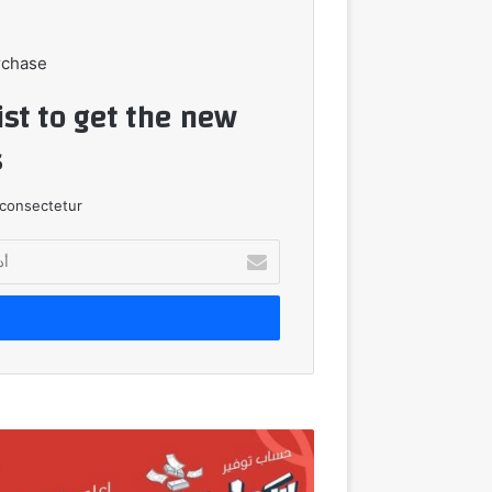
rchase
ist to get the new
!
consectetur.
أدخل
بريدك
الإلكتروني
حساب
توفير
"سيطرة