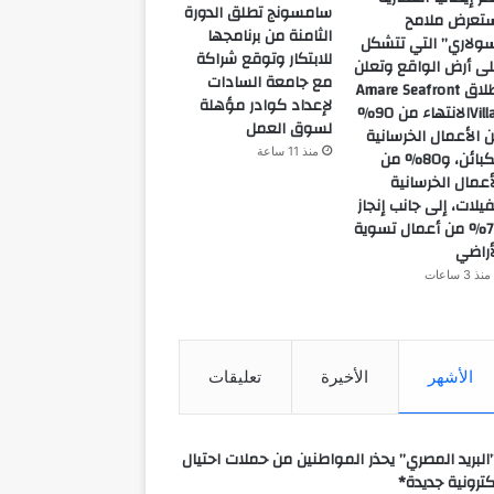
سامسونج تطلق الدورة
تعرض ملامح
الثامنة من برنامجها
ولاري” التي تتشكل
للابتكار وتوقع شراكة
ى أرض الواقع وتعلن
مع جامعة السادات
إطلاق Amare Seafront
لإعداد كوادر مؤهلة
Villasالانتهاء من 90%
لسوق العمل
 الأعمال الخرسانية
منذ 11 ساعة
للكبائن، و80% من
أعمال الخرسانية
فيلات، إلى جانب إنجاز
70% من أعمال تسوية
أراضي
منذ 3 ساعات
الأشهر
الأخيرة
تعليقات
البريد المصري” يحذر المواطنين من حملات احتيال
كترونية جديدة*