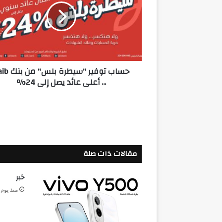
بلس"
من
بنك
saib
...
أعلى
حساب توفير "سيطرة ب
عائد
... أعلى عائد يصل إلى 24%
يصل
إلى
24%
مقالات ذات صلة
خبر
منذ يوم 