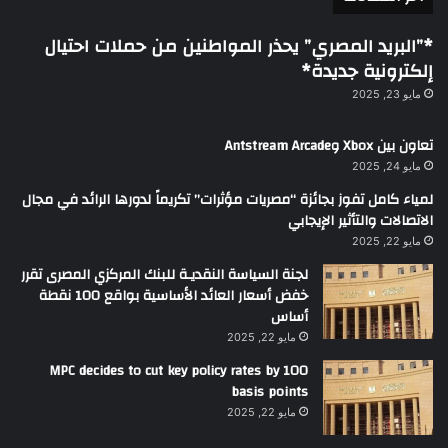
*”البريد المصري” يحذر المواطنين من حملات احتيال
إلكترونية جديدة*
مايو 23, 2025
تعاون بين Xbox وAntstream Arcade
مايو 24, 2025
لمياء كامل تفوز بجائزة “مصريات مؤثرات” تكريماً لدورها الرائد في مجال
الاتصالات والتأثير الإيجابي
مايو 22, 2025
لجنة السياسة النقديـة للبنك المركزي المصرى تقرر
خفض أسعار العائد الأساسية بواقع 100 نقطة
أساس
مايو 22, 2025
MPC decides to cut key policy rates by 100
basis points
مايو 22, 2025