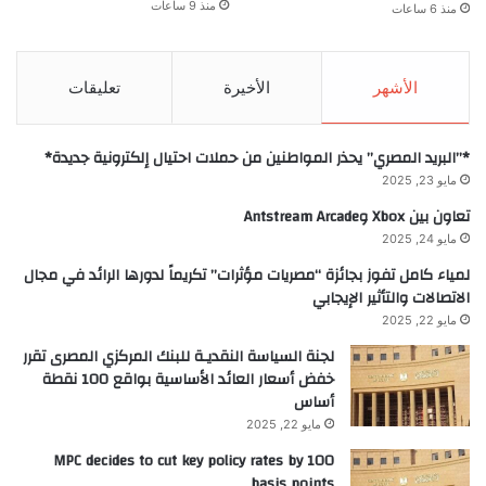
منذ 9 ساعات
منذ 6 ساعات
الأشهر
الأخيرة
تعليقات
*”البريد المصري” يحذر المواطنين من حملات احتيال إلكترونية جديدة*
مايو 23, 2025
تعاون بين Xbox وAntstream Arcade
مايو 24, 2025
لمياء كامل تفوز بجائزة “مصريات مؤثرات” تكريماً لدورها الرائد في مجال
الاتصالات والتأثير الإيجابي
مايو 22, 2025
لجنة السياسة النقديـة للبنك المركزي المصرى تقرر
خفض أسعار العائد الأساسية بواقع 100 نقطة
أساس
مايو 22, 2025
MPC decides to cut key policy rates by 100
basis points