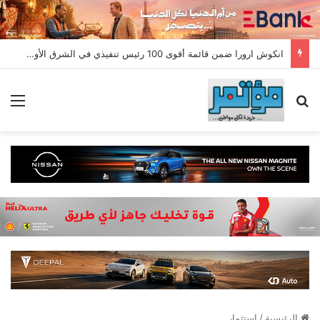
انكوش ارورا ضمن قائمة أقوى 100 رئيس تنفيذي في الشرق الأوسط لعام 2026 في قائمة فوربس الشرق الأوسط”
بحث عن
الق
الرئيسية
/
استثمار