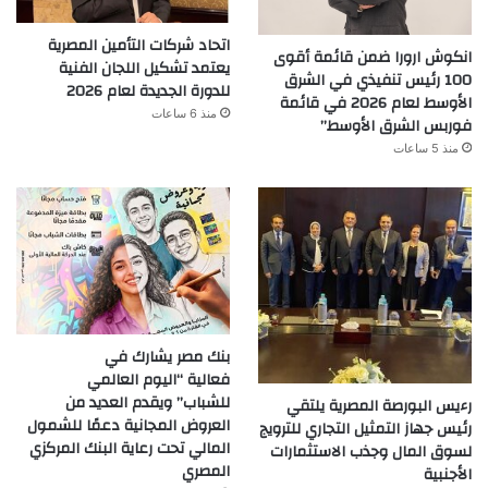
اتحاد شركات التأمين المصرية
انكوش ارورا ضمن قائمة أقوى
يعتمد تشكيل اللجان الفنية
100 رئيس تنفيذي في الشرق
للدورة الجديدة لعام 2026
الأوسط لعام 2026 في قائمة
منذ 6 ساعات
فوربس الشرق الأوسط”
منذ 5 ساعات
بنك مصر يشارك في
فعالية “اليوم العالمي
للشباب” ويقدم العديد من
رءيس البورصة المصرية يلتقي
العروض المجانية دعمًا للشمول
رئيس جهاز التمثيل التجاري للترويج
المالي تحت رعاية البنك المركزي
لسوق المال وجذب الاستثمارات
المصري
الأجنبية