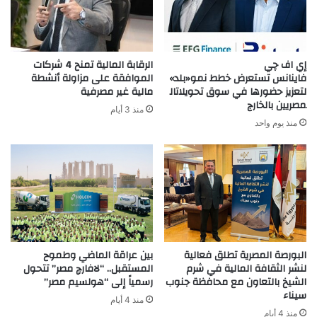
الأجهزة
اللازمة
إي اف چي
الرقابة المالية تمنح 4 شركات
فاينانس تستعرض خطط نمو«بلد»
الموافقة على مزاولة أنشطة
لتعزيز حضورها في سوق تحويلاتال
مالية غير مصرفية
مصريين بالخارج
منذ 3 أيام
منذ يوم واحد
البورصة المصرية تطلق فعالية
بين عراقة الماضي وطموح
لنشر الثقافة المالية في شرم
المستقبل.. “لافارچ مصر” تتحول
الشيخ بالتعاون مع محافظة جنوب
رسمياً إلى “هولسيم مصر”
سيناء
منذ 4 أيام
منذ 4 أيام