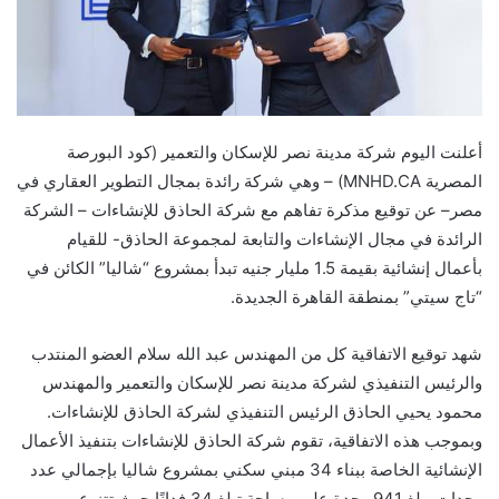
أعلنت اليوم شركة مدينة نصر للإسكان والتعمير (كود البورصة
المصرية
MNHD.CA
) – وهي شركة رائدة بمجال التطوير العقاري في
مصر– عن توقيع مذكرة تفاهم مع شركة الحاذق للإنشاءات – الشركة
الرائدة في مجال الإنشاءات والتابعة لمجموعة الحاذق- للقيام
بأعمال إنشائية بقيمة
1.5 مليار جنيه تبدأ بمشروع “شاليا” الكائن في
“تاج سيتي” بمنطقة القاهرة الجديدة.
شهد توقيع الاتفاقية كل من المهندس عبد الله سلام العضو المنتدب
والرئيس التنفيذي لشركة مدينة نصر للإسكان والتعمير والمهندس
محمود يحيي الحاذق الرئيس التنفيذي لشركة الحاذق للإنشاءات
.
وبموجب هذه الاتفاقية، تقوم شركة الحاذق للإنشاءات بتنفيذ الأعمال
الإنشائية الخاصة ببناء 34 مبني سكني بمشروع شاليا بإجمالي عدد
وحدات يبلغ 941 وحدة على مساحة تبلغ 34 فدانًا
حيث تتنوع