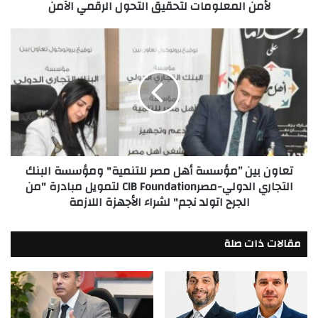
لأمن المعلومات لتحقيق التحول الرقمي الآمن
لتحقيق
التحول
الرقمي
تعاون
الآمن
بين
”مؤسسة
أهل
مصر
للتنمية"
ومؤسسة
البنك
التجاري
تعاون بين ”مؤسسة أهل مصر للتنمية" ومؤسسة البنك
الدولي-
التجاري الدولي-مصرCIB Foundation لتمويل مبادرة "من
مصرCIB
الجرح اتولد نجم" لشراء الأجهزة اللازمة
Foundation
لتمويل
مبادرة
مقالات ذات صلة
"من
الجرح
اتولد
نجم"
لشراء