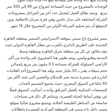
الوحدات
بالمشروع من حيث المساحة ل
تترواح بين
69
إلي
300
متر
مربع
. ويمتد نطاق العمل ليشمل عدد أخر من المراحل بمشروعات
الشركة المختلفة على مدار عامين وهي فترة سريان الاتفاقية. ومن
المتوقع أن يتم تسليم المرحلة الأولي من المشروع خلال 18 شهر.
يتميز مشروع تاج سيتي بموقعه الاستراتيجي المتميز بمنطقة القاهرة
الجديدة على الطريق الدائري بالقرب من مطار القاهرة الدولي حيث
يبعد دقائق عن كل من منطقة شرق القاهرة ومنطقة وسط
المدينة
وهليوبوليس
، ويتم تطوير هذا المشروع على واحدة من أكبر
الأراضي المملوكة للشركة بمساحة
3.5
مليون متر مربع بإجمالي
حجم مبيعات يقدر بـ
30
مليار جنيه.
ويُعد هذا المشروع أحد العلامات
البارزة في مسيرة مدينة نصر للإسكان والتعمير التي تمتد لأكثر من
63 عامًا في السوق المصري، حيث يجتمع التصميم الجذاب
للمجمعات السكنية بأفضل المرافق وأحدث أساليب التسوق فضلًا
عن توفير أنماط الحياة العصرية، ويتناغم كل ذلك في مساحات
شاسعة من المناظر الطبيعية الخلابة. ويتمتع مشروع شاليا بموقع
متميز داخل تاج سيتي في المنطقة المركزية للمشروع واطلالات