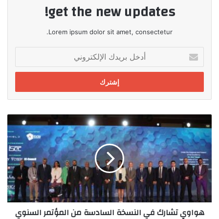
get the new updates!
Lorem ipsum dolor sit amet, consectetur.
أدخل
بريدك
الإلكتروني
هواوي
تشارك
في
النسخة
السادسة
من
المؤتمر
السنوي
لأمن
هواوي تشارك في النسخة السادسة من المؤتمر السنوي
المعلومات