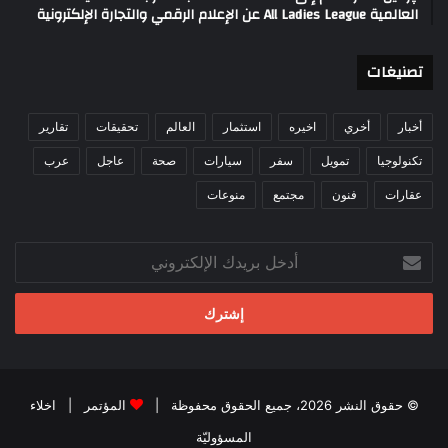
العالمية All Ladies League عن الإعلام الرقمي والتجارة الإلكترونية
تصنيغات
أخبار
أخري
اخيره
استثمار
العالم
تحقيقات
تقارير
تكنولوجيا
تمويل
سفر
سيارات
صحة
عاجل
عرب
عقارات
فنون
مجتمع
منوعات
أدخل
بريدك
الإلكتروني
© حقوق النشر 2026، جميع الحقوق محفوظة |
المؤتمر
|
اخلاء
المسؤوليّة