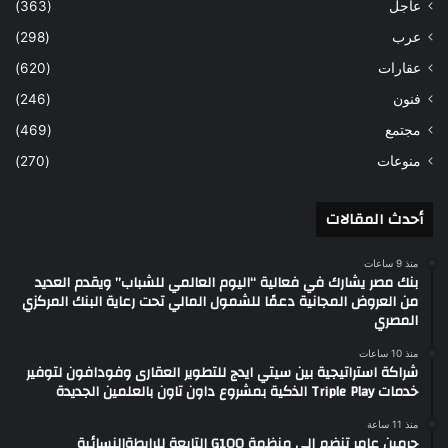
عاجل
(363)
عرب
(298)
عقارات
(620)
فنون
(246)
مجتمع
(469)
منوعات
(270)
أحدث المقالات
منذ 9 ساعات
بنك مصر يشارك في فعالية “اليوم العالمي للشباب” ويقدم العديد
من العروض المجانية دعمًا للشمول المالي تحت رعاية البنك المركزي
المصري
منذ 10 ساعات
شراكة استراتيجية بين سيتي ايدج للتطوير العقارى وفودافون لتوفير
خدمات Triple Play الذكية بمشروع داون تاون بالعلمين الجديدة
منذ 11 ساعة
چرمين عامر تنضم إلى منظمة G100 التابعة للرابطةالنسائية