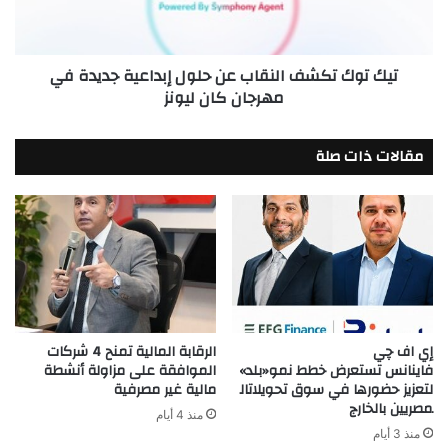
إبداعية
جديدة
في
تيك توك تكشف النقاب عن حلول إبداعية جديدة في
مهرجان
مهرجان كان ليونز
كان
ليونز
مقالات ذات صلة
إي اف چي
الرقابة المالية تمنح 4 شركات
فاينانس تستعرض خطط نمو«بلد»
الموافقة على مزاولة أنشطة
لتعزيز حضورها في سوق تحويلاتال
مالية غير مصرفية
مصريين بالخارج
منذ 4 أيام
منذ 3 أيام