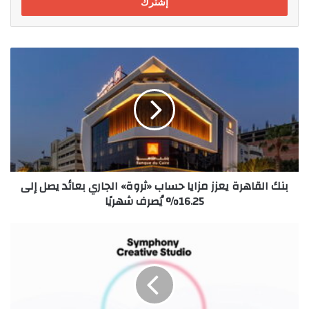
بنك
القاهرة
يعزز
مزايا
حساب
«ثروة»
الجاري
بعائد
يصل
بنك القاهرة يعزز مزايا حساب «ثروة» الجاري بعائد يصل إلى
إلى
16.25% يُصرف شهريًا
16.25%
يُصرف
شهريًا
تيك
توك
تكشف
النقاب
عن
حلول