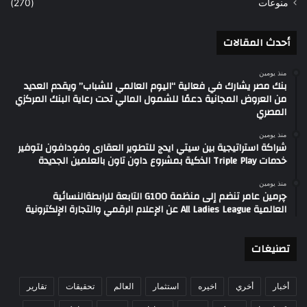
منوعات
(270)
أحدث المقالات
منذ يومين
بنك مصر يشارك في فعالية “اليوم العالمي للشباب” ويقدم العديد
من العروض المجانية دعمًا للشمول المالي تحت رعاية البنك المركزي
المصري
منذ يومين
شراكة استراتيجية بين سيتي ايدج للتطوير العقارى وفودافون لتوفير
خدمات Triple Play الذكية بمشروع داون تاون بالعلمين الجديدة
منذ يومين
چرمين عامر تنضم إلى منظمة G100 التابعة للرابطةالنسائية
العالمية All Ladies League عن الإعلام الرقمي والتجارة الإلكترونية
تصنيغات
أخبار
أخري
اخيره
استثمار
العالم
تحقيقات
تقارير