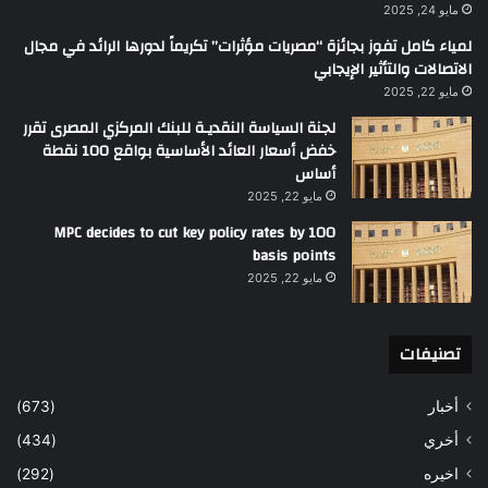
مايو 24, 2025
لمياء كامل تفوز بجائزة “مصريات مؤثرات” تكريماً لدورها الرائد في مجال
الاتصالات والتأثير الإيجابي
مايو 22, 2025
لجنة السياسة النقديـة للبنك المركزي المصرى تقرر
خفض أسعار العائد الأساسية بواقع 100 نقطة
أساس
مايو 22, 2025
MPC decides to cut key policy rates by 100
basis points
مايو 22, 2025
تصنيفات
أخبار
(673)
أخري
(434)
اخيره
(292)