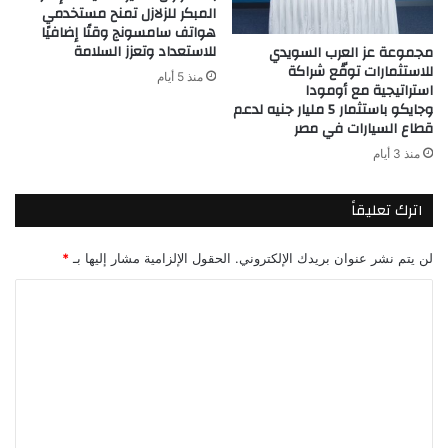
المبكر للزلازل تمنح مستخدمي
هواتف سامسونج وقتًا إضافيًا
للاستعداد وتعزز السلامة
مجموعة عز العرب السويدي
للاستثمارات توقّع شراكة
منذ 5 أيام
استراتيجية مع أومودا
وجايكو باستثمار 5 مليار جنيه لدعم
قطاع السيارات في مصر
منذ 3 أيام
اترك تعليقاً
لن يتم نشر عنوان بريدك الإلكتروني.
الحقول الإلزامية مشار إليها بـ
*
ا
ل
ت
ع
ل
ي