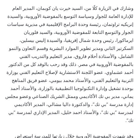
وشارك في الزيارة كلًا من، السيد خيرت يان كوبمان، المدير العام
للإدارة العامة للجوار وسياسة التوسع بالمفوضية الأوروبية، والسيدة
إنريكيه تراوتمان، رئيسة وحدة البرامج الإقليمية في مديرية سياسات
الجوار والتوسع التابعة للمفوضية الأوروبية، والسيد فلوريان
ايرماكورا، رئيس وحدة شمال إفريقيا، والسيدة إليس بيسلين،
السكرتير الثاني ومدير تطوير الموارد البشرية وقسم التعاون والنمو
الشامل، والأستاذة أحلام فاروق، مدير التعليم والتدريب الفني
بالمفوضية الأوروبية في مصر. ذلك وقد رحب بالوفد كل من الدكتور
أحمد عشماوي، عضو اللجنة الاستشارية لإصلاح التعليم الفني بوزارة
التربية والتعليم الفني، والأستاذ محمد بيومي، عضو فريق المناهج
بوحدة تشغيل وإدارة التكنولوجيا التطبيقية بالوزارة، والأستاذ أحمد
يماني، مدير بي تك الأكاديمي وممثل الشريك الصناعي وعضو مجلس
إدارة مدرسة “بي تك”، والدكتورة داليا مشالي، المدير الأكاديمي
لمدرسة “بي تك”، والأستاذ احمد خليل، المدير الإداري لمدرسة “بي
تك”.
وقد شهدت المفوضية الأوروبية خلال زيارتها للمدرسة استعراض