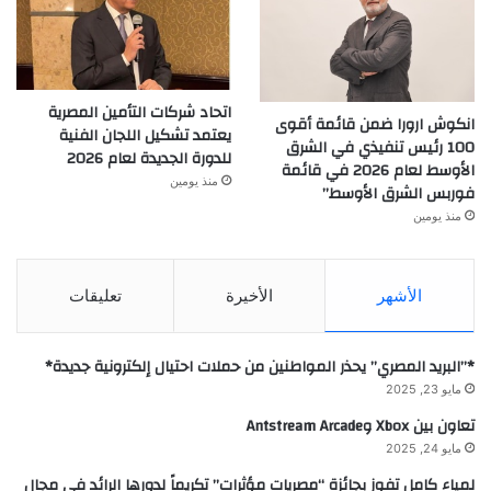
اتحاد شركات التأمين المصرية
انكوش ارورا ضمن قائمة أقوى
يعتمد تشكيل اللجان الفنية
100 رئيس تنفيذي في الشرق
للدورة الجديدة لعام 2026
الأوسط لعام 2026 في قائمة
منذ يومين
فوربس الشرق الأوسط”
منذ يومين
الأشهر
الأخيرة
تعليقات
*”البريد المصري” يحذر المواطنين من حملات احتيال إلكترونية جديدة*
مايو 23, 2025
تعاون بين Xbox وAntstream Arcade
مايو 24, 2025
لمياء كامل تفوز بجائزة “مصريات مؤثرات” تكريماً لدورها الرائد في مجال