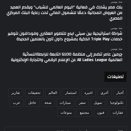
منذ يومين
بنك مصر يشارك في فعالية “اليوم العالمي للشباب” ويقدم العديد
من العروض المجانية دعمًا للشمول المالي تحت رعاية البنك المركزي
المصري
منذ يومين
شراكة استراتيجية بين سيتي ايدج للتطوير العقارى وفودافون لتوفير
خدمات Triple Play الذكية بمشروع داون تاون بالعلمين الجديدة
منذ يومين
چرمين عامر تنضم إلى منظمة G100 التابعة للرابطةالنسائية
العالمية All Ladies League عن الإعلام الرقمي والتجارة الإلكترونية
تصنيغات
أخبار
أخري
اخيره
استثمار
العالم
تحقيقات
تقارير
تكنولوجيا
تمويل
سفر
سيارات
صحة
عاجل
عرب
عقارات
فنون
مجتمع
منوعات
أدخل