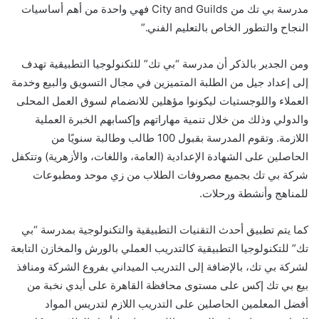
مدرسة بي تك من City and Guilds فهي واحدة من أهم أساسيات
النجاح والتطور الخاص بالتعليم الفني.”
ومن الجدير بالذكر أن مدرسة “بي تك” للتكنولوجيا التطبيقية تهدف
إلى إعداد جيل من الطلبة المتميزين في مجال التسويق والبيع وخدمة
العملاء واللوجستيات ليكونوا مؤهلين للانضمام لسوق العمل المحلى
والدولي وذلك من خلال تنمية مهاراتهم وإكسابهم الخبرة العملية
اللازمة. وتقوم المدرسة بقبول 100 طالب وطالبة سنويًا من
الحاصلين على الشهادة الإعدادية (العامة، واللغات، والأزهرية) وتتكفل
شركة بي تك بجميع مصروفات الطلاب من زي موحد ومطبوعات
للمناهج وأنشطة ورحلات.
كما يتم تطبيق أحدث التقنيات التطبيقية والتكنولوجية بمدرسة “بي
تك” للتكنولوجيا التطبيقية كالتدريب العملي بالورش والمخازن التابعة
لشركة بي تك، بالإضافة إلى التدريب الميداني بفروع الشركة ومنافذ
بيع بي تك إكس على مستوى محافظة القاهرة على أيدي نخبة من
أفضل المعلمين الحاصلين على التدريب اللازم لتدريس المواد