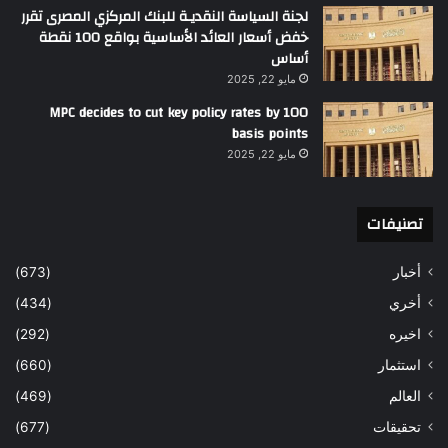
لجنة السياسة النقديـة للبنك المركزي المصرى تقرر
خفض أسعار العائد الأساسية بواقع 100 نقطة
أساس
مايو 22, 2025
MPC decides to cut key policy rates by 100
basis points
مايو 22, 2025
تصنيفات
أخبار
(673)
أخري
(434)
اخيره
(292)
استثمار
(660)
العالم
(469)
تحقيقات
(677)