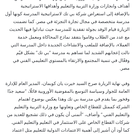
أهداف وانجازات وزارة التربية والتعليم وأهدافها الاستراتيجية
بالإضافة إلى استعراض شركة بي تك لاستراتيجية المدرسة كونها أول
مدرسة متخصصة في مجال تجارة التجزئة في مصر. كما تضمنت
الزيارة قيام الوفد بجولة تفقدية للمدرسة حيث تبادلوا فيها الحديث
مع عدد من الطلاب وقاموا بتفقد نماذج المحاكاة ومعمل خدمة
العملاء، بالإضافة للملعب والانشاءات الجديدة داخل المدرسة التي
نالت إعجابهم الشديد لما تساهم به مدرسة “بي تك” بشكل قيّم
وفعّال في تنمية المجتمع والارتقاء بالمستوي التعليمي الفني في
مصر.
وفي نهاية الزيارة صرح السيد خيرت يان كوبمان، المدير العام للإدارة
العامة للجوار وسياسة التوسع بالمفوضية الأوروبية قائلًا، “سعيد جدًا
وفخور بما يقدم في مدرسة بي تك وهذا يعكس بوضوح اهتمام
الشركة كممثل للقطاع الخاص وتعاونها مع وزارة التربية والتعليم
والتعليم الفني.” وأضاف، “أتمنى أن يكون في ذلك تشجيع للعديد من
شركات القطاع الخاص على الاستثمار في التعليم والتعليم الفني.
كما أود أن أشير إلى أهمية الاعتمادات الدولية للتعليم مثل اعتماد