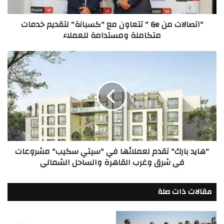
لتقديم
خدمات
"اتصالات من e& " تتعاون مع "كسبانة" لتقديم خدمات
متكاملة
متكاملة ومستدامة للعملاء
ومستدامة
للعملاء
"هايد
بارك"
تقدم
لعملائها
في
"سيتي
سكيب"
مشروعات
في
"هايد بارك" تقدم لعملائها في "سيتي سكيب" مشروعات
شرق
في شرق وغرب القاهرة والساحل الشمالي
وغرب
القاهرة
والساحل
مقالات ذات صلة
الشمالي