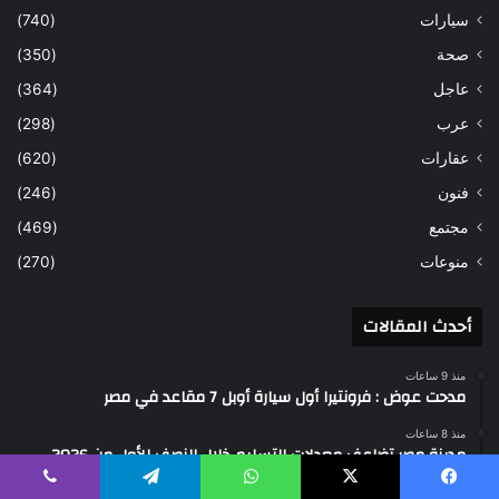
سيارات
(740)
صحة
(350)
عاجل
(364)
عرب
(298)
عقارات
(620)
فنون
(246)
مجتمع
(469)
منوعات
(270)
أحدث المقالات
منذ 9 ساعات
مدحت عوض : فرونتيرا أول سيارة أوبل 7 مقاعد في مصر
منذ 8 ساعات
مدينة مصر تضاعف معدلات التسليم خلال النصف الأول من 2026
وتسجل مبيعات جديدة بقيمة 28.4 مليار جنيه
يسبوك
‫X
واتساب
تيلقرام
ڤايبر