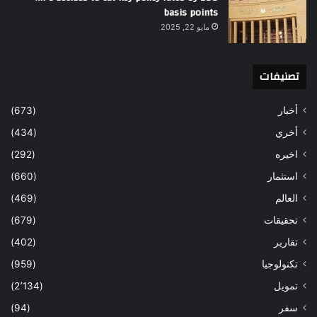
basis points
مايو 22, 2025
تصنيفات
أخبار
(673)
أخري
(434)
اخيره
(292)
استثمار
(660)
العالم
(469)
تحقيقات
(679)
تقارير
(402)
تكنولوجيا
(959)
تمويل
(2٬134)
سفر
(94)