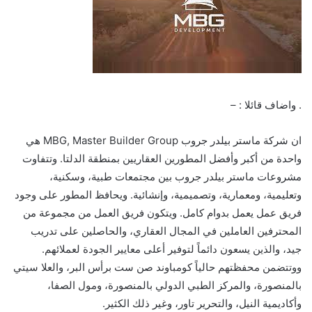
. واضاف قائلا : –
ان شركة ماستر بيلدر جروب MBG, Master Builder Group هي
واحدة من أكبر وأفضل المطورين العقاريين بمنطقة الدلتا. وتتفاوت
مشروعات ماستر بيلدر جروب بين مجتمعات طبية، وسكنية،
وتعليمية، ومعمارية، وتصميمية، وإنشائية. ويحافظ المطور على وجود
فريق عمل يعمل بدوام كامل. ويتكون فريق العمل من مجموعة من
المحترفين العاملين في المجال العقاري، والحاصلين على تدريب
جيد، والذين يسعون دائماً لتوفير أعلى معايير الجودة لعملائهم.
ووتتضمن محفظتهم حالياً كومباوند صن ست برأس البر، والعلا سيتي
بالمنصورة، والمركز الطبي الدولي بالمنصورة، ومول الصفا،
وأكاديمية النيل، والتحرير تاور، وغير ذلك الكثير.