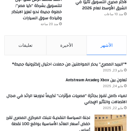
لأكثر مديري التسويق تأثيرًا في
للتسويق بشركة “كيا مصر”:
الشرق الأوسط لعام 2026
خطوة جديدة نحو تعزيز الابتكار
منذ 10 ساعات
وقيادة سوق السيارات
منذ 20 ساعة
الأشهر
الأخيرة
تعليقات
*”البريد المصري” يحذر المواطنين من حملات احتيال إلكترونية جديدة*
مايو 23, 2025
تعاون بين Xbox وAntstream Arcade
مايو 24, 2025
لمياء كامل تفوز بجائزة “مصريات مؤثرات” تكريماً لدورها الرائد في مجال
الاتصالات والتأثير الإيجابي
مايو 22, 2025
لجنة السياسة النقديـة للبنك المركزي المصرى تقرر
خفض أسعار العائد الأساسية بواقع 100 نقطة
أساس