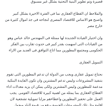
قصيرة وتم تطوير البنية التحتية بشكل غير مسبوق
والملاحظ ان القطاع العقارى نما فى الفترة الاخيرة بشكل كبير
واصبح هو الاساس للاقتصاد المصرى لنجاحه فى جذ اموال كثيرة من
خارج مصر
وان اختيار القيادة الجديدة لها ممثلة فى المهندس خالد عباس وهو
من القيادات التى اسهمت بقدر كبير فى حدوث تقارب بين الفكر
الحكومى ومجتمع المطورين مما اتاح التوافق فى العديد من الاراء
التمويل العقارى
نحتاج تمويل عقارى ويجب من الدولة ان تدعم المطورين التى تقوم
بتنفيذ المشروعات وليس تدعم المشترين وان تكون الفايدة البنكية
مدعمة للمطورين وليس المشترين ولكى يمكن ان يزيد معدلات اداء
القطاع العقارى بما يمثله من اهمية كبيرة للاقتصاد القومى يجب
العمل على تحفيز المطورين واعطاءهم مزايا تمويلية تشجعية لان
اقامة مثل تلك المشروعات الحيوية يرفع من قيمة البلد ويحول