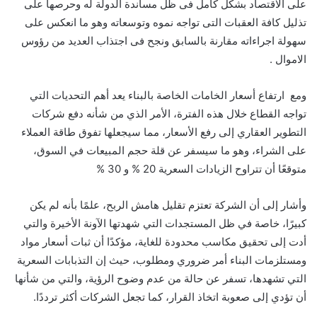
على الاقتصاد بشكل كامل فى ظل مساندة الدولة له وحرصها على
تذليل كافة العقبات التى تواجه نموه وتوسعاته وهو ما انعكس على
سهولة اجراءاته مقارنة بالسابق ونجح فى اجتذاب العديد من رؤوس
الاموال .
ومع ارتفاع أسعار الخامات الخاصة بالبناء يعد أهم التحديات التي
تواجه القطاع خلال هذه الفترة، الأمر الذي من شأنه دفع شركات
التطوير العقاري إلى رفع الأسعار، مما سيجعلها تفوق طاقة العملاء
على الشراء، وهو ما سيسفر عن قلة حجم المبيعات في السوق،
متوقعًا أن تتراوح الزيادات السعرية 20 % و 30 %
وأشار إلى أن الشركة تعتزم تقليل هامش الربح، علمًا بأنه لم يكن
كبيرًا، خاصة في ظل المستجدات التي شهدتها الآونة الأخيرة والتي
أدت إلى تحقيق مكاسب محدودة للغاية، مؤكدًا أن ثبات أسعار مواد
ومستلزمات البناء أمر ضروري ومطلوب، حيث إن التذبابات السعرية
التي تشهدها، تسفر عن حالة من عدم وضوح الرؤية، والتي من شأنها
أن تؤدي إلى صعوبة اتخاذ القرار، كما تجعل الشركات أكثر ترددًا.