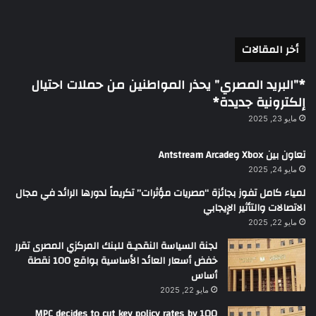
أخر المقالات
*”البريد المصري” يحذر المواطنين من حملات احتيال
إلكترونية جديدة*
مايو 23, 2025
تعاون بين Xbox وAntstream Arcade
مايو 24, 2025
لمياء كامل تفوز بجائزة “مصريات مؤثرات” تكريماً لدورها الرائد في مجال
الاتصالات والتأثير الإيجابي
مايو 22, 2025
لجنة السياسة النقديـة للبنك المركزي المصرى تقرر
خفض أسعار العائد الأساسية بواقع 100 نقطة
أساس
مايو 22, 2025
MPC decides to cut key policy rates by 100