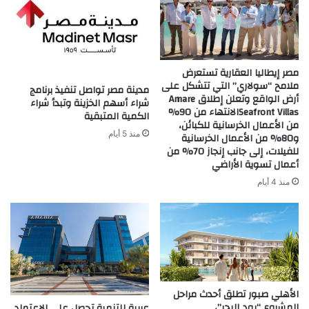
مصر إيطاليا العقارية تستعرض
ملامح “سولاري” التي تتشكل على
مدينة مصر تواصل تنفيذ برنامج
أرض الواقع وتعلن إطلاق Amare
شراء أسهم الخزينة وتبدأ شراء
Seafront Villasالانتهاء من 90%
الكمية المتبقية
من الأعمال الخرسانية للكبائن،
منذ 5 أيام
و80% من الأعمال الخرسانية
للفيلات، إلى جانب إنجاز 70% من
أعمال تسوية الأراضي
منذ 4 أيام
الأهلي صبور تطلق أحدث مراحل
المشروع “يود البحر”،
عربية للتنمية تحصل على الاعتماد