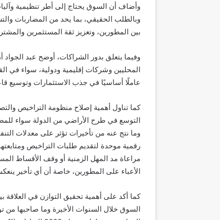
وأضاف أن السوق يحتاج إلى أطر تنظيمية وآليات 
وبالطلب الحقيقي، بما يحد من المضاربات والت
بين المطورين، وتعزيز ثقة المستثمرين والمشتري
وفيما يتعلق بدور الشراكات، أوضح عبد الجواد 
المحليين وشركات إقليمية ودولية، سواء في القط
عاملًا أساسيًا في جذب الاستثمارات وتوسيع قاعد
كما تناول أهمية إصلاح منظومة التراخيص والتص
التوسع في طرح الأراضي من الدولة سواء للمطور
وما نتج عنه من تأخيرات تؤثر على معدلات التنف
رقمية موحدة لتقديم طلبات التراخيص ومتابعتها 
مراعاة مد المهل الزمنية أو وقف الأقساط الم
الأعباء على المطورين، خاصة أن أي تأخير ينعك
‏كما أكد على أهمية تحقيق التوازن في العلاقة 
السوق خلال السنوات الأخيرة وما صاحبها من تو