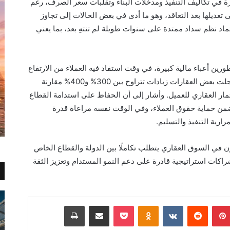
 عام 2022 الزيادات الكبيرة في تكاليف التنفيذ ومدخلات البناء وتقلبات سعر الصرف، رغم
ى تعديلها بعد التعاقد، وهو ما أدى في بعض الحالات إلى تجاوز
عتماد نظم سداد ممتدة على سنوات طويلة لم تنتهِ بعد، بما يعني
ين أعباء مالية كبيرة، في وقت استفاد فيه العملاء من الارتفاع
الكبير في قيمة الوحدات عند الاستلام، حيث سجلت بعض العقارات زيادات تتراوح بين 300% و400% مقارنة
يعكس نجاح الاستثمار العقاري للعميل. وأشار إلى أن الحفاظ على استدامة القطاع
 تضمن حماية حقوق العملاء، وفي الوقت نفسه مراعاة قدرة
ارية التنفيذ والتسليم.
زن في السوق العقاري يتطلب تكاملًا بين الدولة والقطاع الخاص
راكات استراتيجية قادرة على دعم النمو المستدام وتعزيز الثقة
بينتيريست
Odnoklassniki
‫Pocket
مشاركة عبر البريد
طباعة