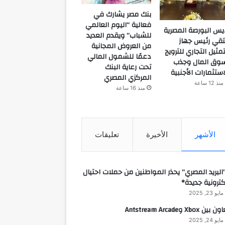
بنك مصر يشارك في
فعالية “اليوم العالمي
يس البورصة المصرية
للشباب” ويقدم العديد
تقي رئيس جهاز
من العروض المجانية
تمثيل التجاري للترويج
دعمًا للشمول المالي
وق المال وجذب
تحت رعاية البنك
استثمارات الأجنبية
المركزي المصري
منذ 12 ساعة
منذ 16 ساعة
الأشهر
الأخيرة
تعليقات
البريد المصري” يحذر المواطنين من حملات احتيال
كترونية جديدة*
مايو 23, 2025
 بين Xbox وAntstream Arcade
مايو 24, 2025