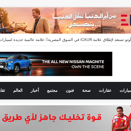
يارات
عقارات
صحة
فنون
مجتمع
أخبار
العالم
تقا