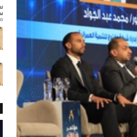
لم
لد