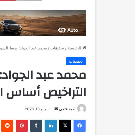
الرئيسية
/
تحقيقات
/
محمد عبد الجواد: ضبط السوق
تحقيقات
محمد عبد الجواد
التراخيص أساس اس
أرسل
أحمد فتحي
مايو 13, 2026
بريدا
فيسبوك
‫X
لينكدإن
بينتيريست
إلكترونيا