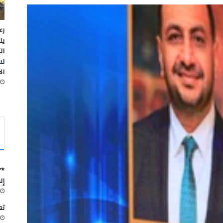
رء
يل
ال
لس
ال
*”
إل
تعاون