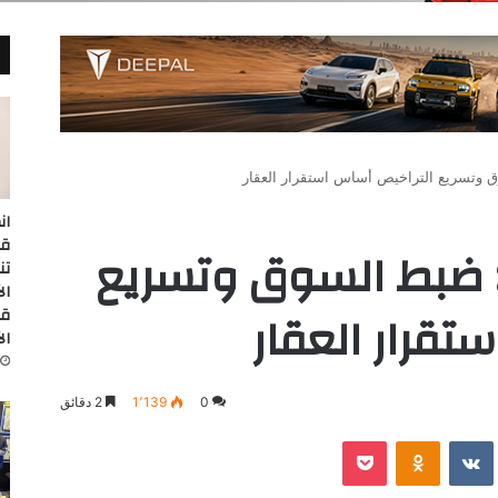
 وتسريع التراخيص أساس استقرار العقار
ان
: ضبط السوق وتسريع
تن
تقرار العقار
قا
ال
0
1٬139
2 دقائق
‫Pocket
Odnoklassniki