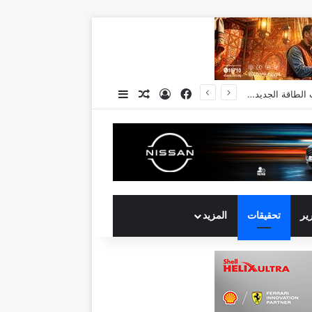
فيسبوك
تسجيل الدخول
مقال عشوائي
إضافة عمود جانبي
انكوش ارورا ضمن قائمة أقوى 100 رئيس تنفيذي في الشرق الأوسط لعام 2026 في قائمة فوربس الشرق الأوسط”
رير
تحقيقات
المزيد