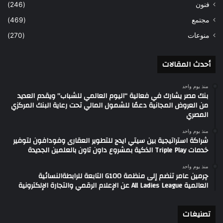
فنون
(246)
مجتمع
(469)
منوعات
(270)
أحدث المقالات
منذ يوم واحد
بنك مصر يشارك في فعالية “اليوم العالمي للشباب” ويقدم العديد
من العروض المجانية دعمًا للشمول المالي تحت رعاية البنك المركزي
المصري
منذ يوم واحد
شراكة استراتيجية بين سيتي ايدج للتطوير العقارى وفودافون لتوفير
خدمات Triple Play الذكية بمشروع داون تاون بالعلمين الجديدة
منذ يوم واحد
چرمين عامر تنضم إلى منظمة G100 التابعة للرابطةالنسائية
العالمية All Ladies League عن الإعلام الرقمي والتجارة الإلكترونية
تصنيغات