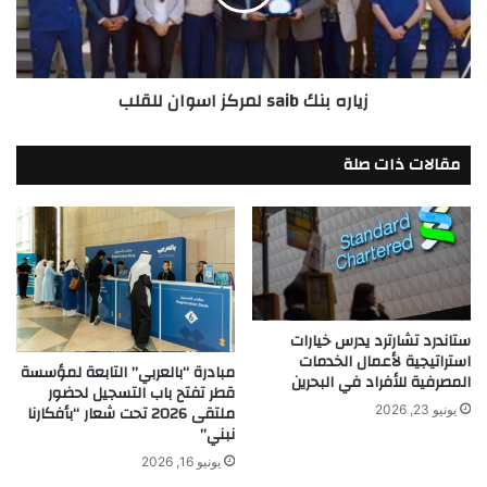
للقلب
زياره بنك saib لمركز اسوان للقلب
مقالات ذات صلة
ستاندرد تشارترد يدرس خيارات
استراتيجية لأعمال الخدمات
مبادرة “بالعربي” التابعة لمؤسسة
المصرفية للأفراد في البحرين
قطر تفتح باب التسجيل لحضور
ملتقى 2026 تحت شعار “بأفكارنا
يونيو 23, 2026
نبني”
يونيو 16, 2026