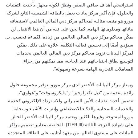
استراتيجي أهداف صافي الصفر. ونظرًا لكونه مجهزًا بأحدث التقنيات
والحلول، فإن أكبر مركز بيانات يعمل بالطاقة الشمسية التابع لشركة
مورو هو منصة مثالية لمحاكم مركز دبي المالي العالمي لاستضافة
بياناتها ومعلوماتها الهامة. كما نحن على ثقة من أن هذا الانتقال لن
يمكّن محاكم مركز دبي المالي العالمي من زيادة الكفاءة فحسب، بل
سيؤدي أيضًا إلى تحسين فعالية التكلفة. علاوة على ذلك، يمكن
لمركز البيانات تزويد محاكم مركز دبي المالي العالمي بخدمات
لتوسيع نطاق احتياجاتهم عند الحاجة، مما يمكنهم من إجراء
المعاملات التجارية الهامة بسرعة وسهولة”.
ويمتاز مركز البيانات الأخضر لدى مركز مورو بتوفير مجموعة حلول
رائدة مقدمة من “ديل تكنولوجيز” و”مايكروسوفت” و”هواوي”،
تتضمن أحدث تقنيات الأمن السيبراني والاسترداد الإلكتروني كخدمة
والخدمات السحابية والذكاء الاصطناعي وإنترنت الأشياء وسحابة
مورو المفتوحة وغيرها الكثير. ويعتمد مركز البيانات الأخضر الحائز
على شهادة الدرجة الثالثة (TIER III)، الخاصة بمعايير تصميم مراكز
البيانات على مستوى العالم، من معهد أبتايم، على الطاقة المتجددة