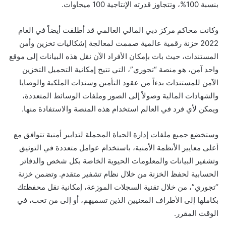
بنسبة 100%، وتتجاوز قدرته الإنتاجية 100 ميجاوات.
وكانت محاكم مركز دبي المالي العالمي قد أطلقت أيضاً في العام
2022 خزنة رقمية عالمية صممت لمعالجة إشكاليات تخزين وأمن
المستندات، حيث بات بإمكان الأفراد الآن نقل هذه البيانات إلى موقع
واحد آمن، هو منصة “تجوري”، التي تتيح إمكانية التحميل التخزين
الآمن للمستندات بدءاً من عقود التأمين وسندات الملكية والوصايا
والشهادات المالية وصولاً إلى الصور وملفات الوسائط المتعددة،
ويمكن لأي فرد في العالم استخدام هذه المنصة والاستفادة منها.
وستخضع جميع ملفات إدارة الحياة المحملة لتدابير أمنية تتوافق مع
أعلى معايير الأنظمة الأمنية، باستخدام عوامل متعددة في التوثيق
وتشفير البيانات والمعلومات الحيوية الخاصة بكل شخص والدفاتر
الحسابية لحفظ الخزنة من خلال نظام تشفير متقدم. وتضمن خزنة
“تجوري”، من خلال تقنية السجلات الموزعة، إمكانية نقل محفظتك
بكاملها إلى الأطراف المعنيين الذين تسميهم، أو إلى من تحب، في
الوقت المقرر.