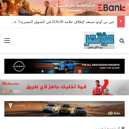
جي بي أوتو تستعد لإطلاق علامة iCAUR في السوق المصرية علامة عالمية جديدة لسيارات الطاقة الجديدة تجمع بين التكنولوجيا الذكية والتصميم الجريء وروح المغامر
بحث عن
الق
الرئيسية
/
عرب