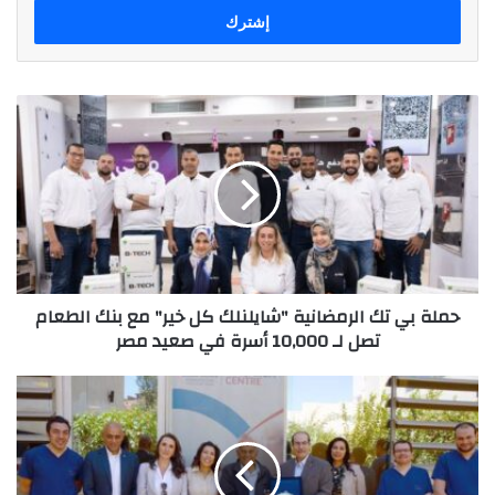
حملة
بي
تك
الرمضانية
"شايلنلك
كل
خير"
مع
بنك
حملة بي تك الرمضانية "شايلنلك كل خير" مع بنك الطعام
الطعام
تصل لـ 10,000 أسرة في صعيد مصر
تصل
لـ
10,000
زياره
أسرة
بنك
في
saib
صعيد
لمركز
مصر
اسوان