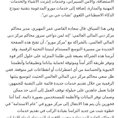
الاستضافة، والأمن السيبراني، وخدمات إنترنت الأشياء والخدمات
المهنية والمدارة، إضافة إلى خدمات مورو المدعومة بتقنية نموذج
الذكاء الاصطناعي اللغوي “تشات جي بي تي”.
وفي هذا السياق، قال سعادة القاضي عمر المهيري، مدير محاكم
مركز دبي المالي العالمي: “إنه لمن دواعي سرور محاكم مركز دبي
المالي العالمي، بالشراكة مع “مركز مورو”، أن تفتح هذه الصفحة
الجديدة من مسيرة التوسع المستدام لبنيتنا التحتية الرقمية. وقد
أبرمنا هذه الشراكة بصيغة تلبي طلبنا المتزايد على حلول أكثر قوة
وتوفر طريقة أكثر أمناً وموثوقة لحماية بياناتنا وتطبيقاتنا وأنظمتنا
الحيوية والحساسة من أي اضطرابات أو انقطاعات غير متوقعة. ففي
ظل سعي محاكم مركز دبي المالي العالمي الحثيث لتوسيع بيئتها
الرقمية من خلال تقديم خدمات جديدة قائمة على التقنية للجمهور،
فإننا نعمل جاهدين على حيلولة توقف العمل إلى أدنى حد ممكن
وضمان توفر البيانات والأنظمة للمستخدمين بصورة دائمة. كما أننا
فخورين بأن يتم هذا الانتقال إلى مركز مورو في “عام الاستدامة” في
خطوة تثبت من جديد التزامنا بقيادة الركب في تقديم خدمات
المحاكم العامة المستدامة وتعزيز الاقتصاد المستدام لدولة الإمارات