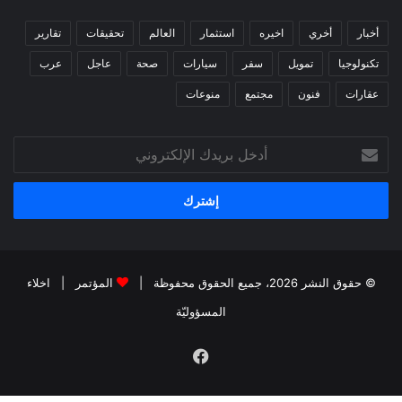
أخبار
أخري
اخيره
استثمار
العالم
تحقيقات
تقارير
تكنولوجيا
تمويل
سفر
سيارات
صحة
عاجل
عرب
عقارات
فنون
مجتمع
منوعات
أدخل
بريدك
الإلكتروني
© حقوق النشر 2026، جميع الحقوق محفوظة |
المؤتمر
|
اخلاء
المسؤوليّة
فيسبوك