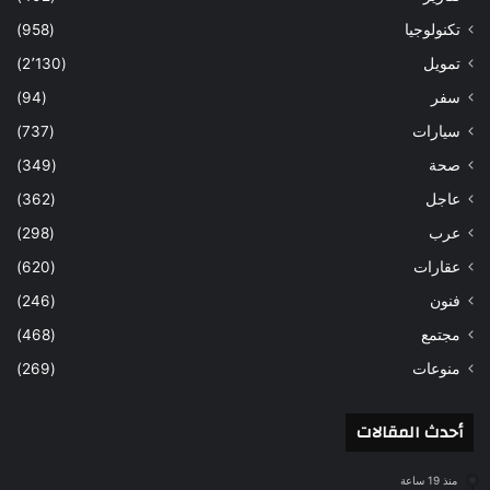
تكنولوجيا
(958)
تمويل
(2٬130)
سفر
(94)
سيارات
(737)
صحة
(349)
عاجل
(362)
عرب
(298)
عقارات
(620)
فنون
(246)
مجتمع
(468)
منوعات
(269)
أحدث المقالات
منذ 19 ساعة