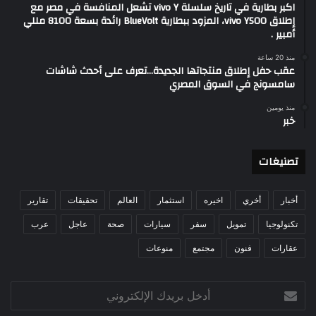
اكبر بطارية في تاريخ سلسلة vivo Y تشعل المنافسة في مصر مع
إطلاق vivo Y500، المزود ببطارية BlueVolt رائدة بسعة 8100 مللي
أمبير .
منذ 20 ساعة
عقب حفل إطلاق منتجاتها الجديدة…تعرف على أحدث شاشات
سامسونج في السوق المصري
منذ يومين
خبر
تصنيغات
أخبار
أخري
اخيره
استثمار
العالم
تحقيقات
تقارير
تكنولوجيا
تمويل
سفر
سيارات
صحة
عاجل
عرب
عقارات
فنون
مجتمع
منوعات
أدخل
بريدك