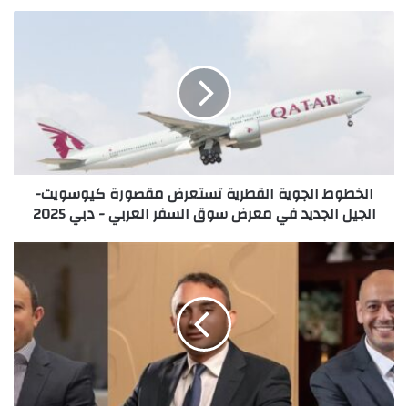
الخطوط
الجوية
القطرية
تستعرض
مقصورة
كيوسويت-
الجيل
الجديد
في
الخطوط الجوية القطرية تستعرض مقصورة كيوسويت-
معرض
الجيل الجديد في معرض سوق السفر العربي - دبي 2025
سوق
السفر
العربي
إطلاق
-
مشروع
دبي
Grand
2025
Valleys
من
ماونتن
ڤيو