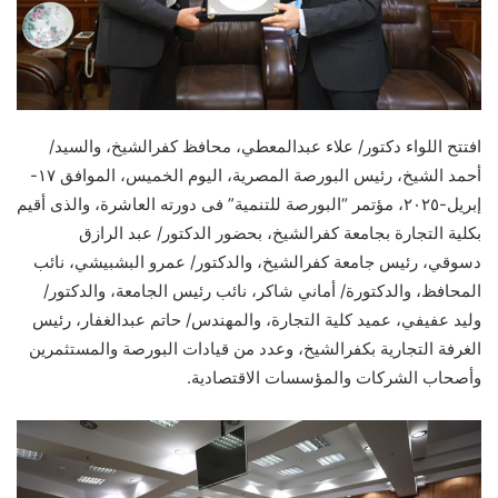
افتتح اللواء دكتور/ علاء عبدالمعطي، محافظ كفرالشيخ، والسيد/
أحمد الشيخ، رئيس البورصة المصرية، اليوم الخميس، الموافق ١٧-
إبريل-٢٠٢٥، مؤتمر “البورصة للتنمية” فى دورته العاشرة، والذى أقيم
بكلية التجارة بجامعة كفرالشيخ، بحضور الدكتور/ عبد الرازق
دسوقي، رئيس جامعة كفرالشيخ، والدكتور/ عمرو البشبيشي، نائب
المحافظ، والدكتورة/ أماني شاكر، نائب رئيس الجامعة، والدكتور/
وليد عفيفي، عميد كلية التجارة، والمهندس/ حاتم عبدالغفار، رئيس
الغرفة التجارية بكفرالشيخ، وعدد من قيادات البورصة والمستثمرين
وأصحاب الشركات والمؤسسات الاقتصادية.