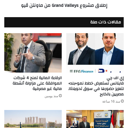
إطلاق مشروع Grand Valleys من ماونتن ڤيو
مقالات ذات صلة
إي اف چي
الرقابة المالية تمنح 4 شركات
فاينانس تستعرض خطط نمو«بلد»
الموافقة على مزاولة أنشطة
لتعزيز حضورها في سوق تحويلاتال
مالية غير مصرفية
مصريين بالخارج
منذ يومين
منذ 16 ساعة