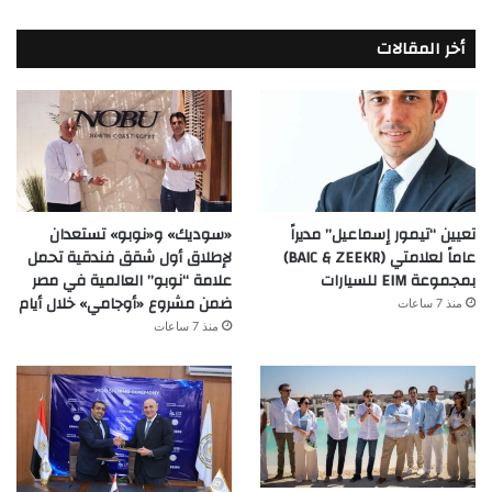
أخر المقالات
تعيين “تيمور إسماعيل” مديراً
«سوديك» و«نوبو» تستعدان
عاماً لعلامتي (BAIC & ZEEKR)
لإطلاق أول شقق فندقية تحمل
بمجموعة EIM للسيارات
علامة “نوبو” العالمية في مصر
ضمن مشروع «أوجامي» خلال أيام
منذ 7 ساعات
منذ 7 ساعات