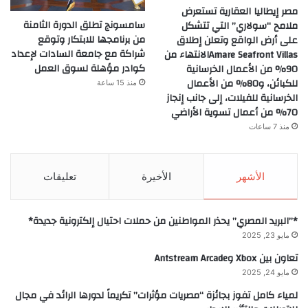
مصر إيطاليا العقارية تستعرض
سامسونج تطلق الدورة الثامنة
ملامح “سولاري” التي تتشكل
من برنامجها للابتكار وتوقع
على أرض الواقع وتعلن إطلاق
شراكة مع جامعة السادات لإعداد
Amare Seafront Villasالانتهاء من
كوادر مؤهلة لسوق العمل
90% من الأعمال الخرسانية
للكبائن، و80% من الأعمال
منذ 15 ساعة
الخرسانية للفيلات، إلى جانب إنجاز
70% من أعمال تسوية الأراضي
منذ 7 ساعات
الأشهر
الأخيرة
تعليقات
*”البريد المصري” يحذر المواطنين من حملات احتيال إلكترونية جديدة*
مايو 23, 2025
تعاون بين Xbox وAntstream Arcade
مايو 24, 2025
لمياء كامل تفوز بجائزة “مصريات مؤثرات” تكريماً لدورها الرائد في مجال