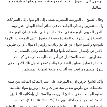
الوصول الى التمويل اللازم للنمو وتحقيق مستهدفاتها وزيادة حجم
أعمالها.
وقال الشيخ أن البورصة المصرية تسعى إلى الوصول إلى الشركات
والمستثمرين وشباب الجامعات في سائر أنحاء الوطن لتعريفهم
بالدور الحيوي للبورصة في الاقتصاد الوطني. وأضاف أن البورصة
بالنسبة إلى الشركات المقيدة منصة للحصول على التمويلات اللازمة
للتوسع والنمو سواء عن طريق زيادات رؤوس الأموال أو عن طريق
الاقتراض بإصدار السندات بأنواعها المختلفة، وهي بالنسبة إلى
المتداولين منصة للاستثمار في أدوات مالية صادرة عن كيانات
اقتصادية تطبق معايير الشفافية والحوكمة وتتداول تلك الأدوات في
سوق منظم ومراقب وبه آليات واضحة لحماية المستثمر.
وأكد الشيخ حرص إدارة البورصة على نشر الثقافة المالية بين طلبة
الجامعات عن طريق تقديم محاضرات وإعداد وتوزيع مواد تعليمية
لطلبة الجامعات عن مبادئ البورصة والاستثمار وإمكانية التطبيق
باستخدام نموذج محاكاة البورصة (STOCKRIDERS)، كما أشاد
باستراتيجية العمل التي تتبناها جامعة كفر الشيخ لتعزيز سبل التعاون