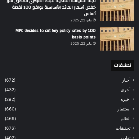
لجنة السياسة النقديـة للبنك المركزي المصرى تقرر
خفض أسعار العائد الأساسية بواقع 100 نقطة
أساس
مايو 22, 2025
MPC decides to cut key policy rates by 100
basis points
مايو 22, 2025
تصنيفات
أخبار
(672)
أخري
(432)
اخيره
(292)
استثمار
(660)
العالم
(469)
تحقيقات
(676)
تقارير
(402)