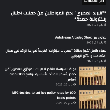
أخر المقالات
*”البريد المصري” يحذر المواطنين من حملات احتيال
إلكترونية جديدة*
مايو 23, 2025
تعاون بين Xbox وAntstream Arcade
مايو 24, 2025
لمياء كامل تفوز بجائزة “مصريات مؤثرات” تكريماً لدورها الرائد في مجال
الاتصالات والتأثير الإيجابي
مايو 22, 2025
لجنة السياسة النقديـة للبنك المركزي المصرى تقرر
خفض أسعار العائد الأساسية بواقع 100 نقطة
أساس
مايو 22, 2025
MPC decides to cut key policy rates by 100
basis points
مايو 22, 2025