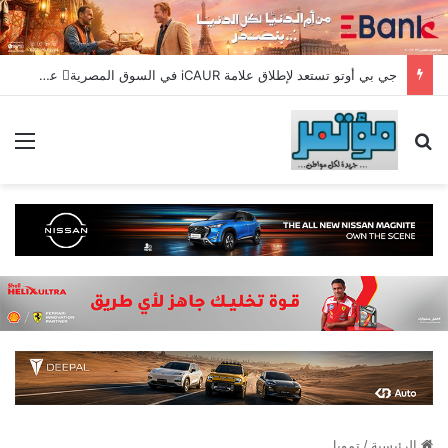
جي بي أوتو تستعد لإطلاق علامة iCAUR في السوق المصرية علامة عالمية جديدة لسيارات الطاقة الجديدة تجمع بين التكنولوجيا الذكية والتصميم الجريء وروح المغامر
بحث عن
الق
الرئيسية
/
تمويل