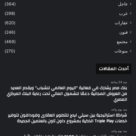
عاجل
(364)
عرب
(298)
عقارات
(620)
فنون
(246)
مجتمع
(469)
منوعات
(270)
أحدث المقالات
منذ 24 ساعة
بنك مصر يشارك في فعالية “اليوم العالمي للشباب” ويقدم العديد
من العروض المجانية دعمًا للشمول المالي تحت رعاية البنك المركزي
المصري
منذ يوم واحد
شراكة استراتيجية بين سيتي ايدج للتطوير العقارى وفودافون لتوفير
خدمات Triple Play الذكية بمشروع داون تاون بالعلمين الجديدة
منذ يوم واحد