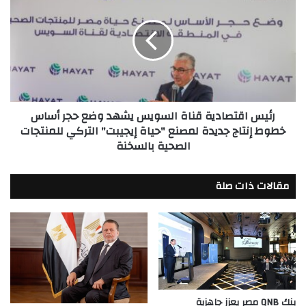
قناة
السويس
يشهد
وضع
حجر
أساس
خطوط
رئيس اقتصادية قناة السويس يشهد وضع حجر أساس
إنتاج
خطوط إنتاج جديدة لمصنع "حياة إيجيبت" التركي للمنتجات
جديدة
الصحية بالسخنة
لمصنع
"حياة
إيجيبت"
مقالات ذات صلة
التركي
للمنتجات
الصحية
بالسخنة
بنك QNB مصر يعزز جاهزية