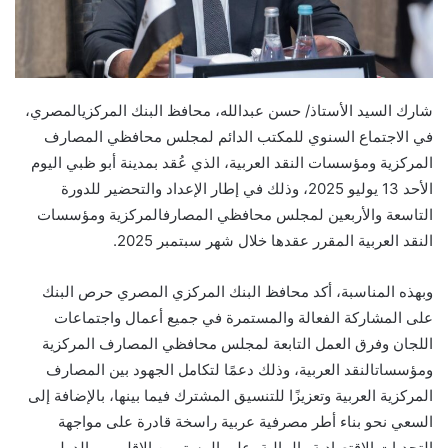
شارك السيد الأستاذ/ حسن عبدالله
،
محافظ البنك المركزي
المصري
،
في
ال
اجتماع
السنوي ل
لمكتب الدائم
لمجلس محافظي المصارف
المركزية
ومؤسسات النقد
العربية،
الذي عُقد
بمدينة أبو ظبي
ال
يوم
الأحد 13 يوليو 2025،
وذلك في إطار الإعداد والتحضير
للدورة
التاسعة
والأربعين
ل
مجلس
م
حافظي
المصارف
المركزية
ومؤسسات
النقد
العربية
المقرر عقدها خلال شهر سبتمبر 2025.
وبهذه المناسبة،
أكد محافظ البنك المركزي المصري
حرص البنك
على المشاركة
الفعالة
والمستمرة في جميع
أعمال واجتماعات
اللجان وفرق العمل
التابعة
لمجلس
محافظي
المصارف
المركزية
ومؤسسات
النقد
العربية
،
وذلك
دعمًا لتكامل الجهود بين
المصارف
المركزية العربية
وتعزيزًا للتنسيق المشترك
فيما بينها،
بالإضافة إلى
السعي نحو
بناء أطر مصرفية
عربية
راسخة قادرة على
مواجهة
التحديات الاقتصادية والمالية،
على المستويين الإقليمي والدولي.