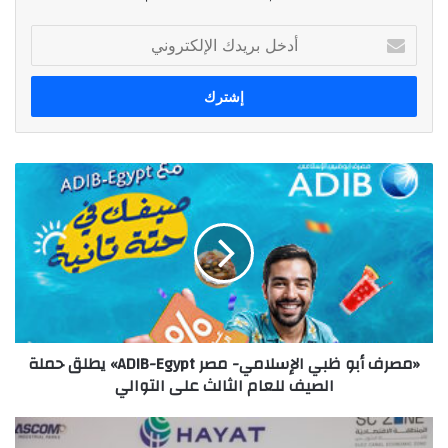
أدخل
بريدك
الإلكتروني
«مصرف
أبو
ظبي
الإسلامي-
مصر
ADIB-
Egypt»
يطلق
حملة
«مصرف أبو ظبي الإسلامي- مصر ADIB-Egypt» يطلق حملة
الصيف
الصيف للعام الثالث على التوالي
للعام
الثالث
على
رئيس
التوالي
اقتصادية