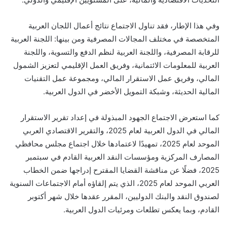
وفي هذا الإطار، فقد تناول الاجتماع نتائج أعمال اللجان العربية
المتخصصة
في مختلف
المجالات
المصرفية ومن بينها
:
اللجنة العربية
للرقابة المصرفية، واللجنة العربية لنظم الدفع والتسوية، واللجنة
العربية للمعلومات الائتمانية، وفريق العمل الإقليمي لتعزيز الشمول
المالي، وفريق عمل الاستقرار المالي، ومجموعة عمل التقنيات
المالية الحديثة، وشبكة التمويل الأخضر في الدول العربية.
كما
استعرض
الاجتماع الجهود المبذولة في إعداد
تقرير
الاستقرار
المالي في الدول العربية لعام 2025،
و
التقرير الاقتصادي العربي
الموحد لعام
2025
،
تمهيدًا لاعتمادها خلال اجتماع مجلس محافظي
المصارف المركزية ومؤسسات النقد العربية القادم في سبتمبر
2025
، فضلًا عن مناقشة
القضايا المقترح إدراجها ضمن الخطاب
العربي الموحد لعام
2025
،
الذي
يتم إلقاؤه
أمام الاجتماعات السنوية
لصندوق النقد والبنك الدوليين، المقرر عقدها خلال شهر أكتوبر
القادم، وبما يعكس تطلعات ومرئيات الدول العربية.