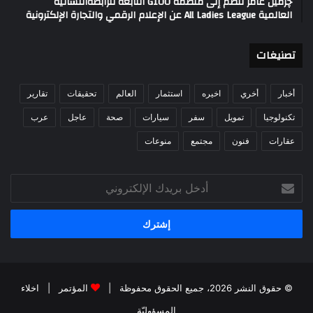
چرمين عامر تنضم إلى منظمة G100 التابعة للرابطةالنسائية
العالمية All Ladies League عن الإعلام الرقمي والتجارة الإلكترونية
تصنيغات
أخبار
أخري
اخيره
استثمار
العالم
تحقيقات
تقارير
تكنولوجيا
تمويل
سفر
سيارات
صحة
عاجل
عرب
عقارات
فنون
مجتمع
منوعات
أدخل
بريدك
الإلكتروني
© حقوق النشر 2026، جميع الحقوق محفوظة |
المؤتمر
|
اخلاء
المسؤوليّة