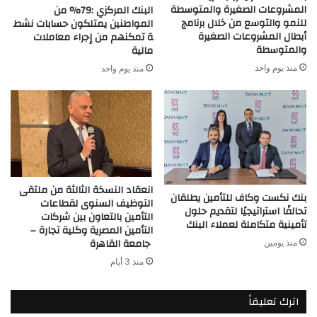
المشروعات الصغيرة والمتوسطة
البنك المركزي :79% من
للنمو والتوسع من خلال برنامج
المواطنين يمتلكون حسابات نشط
أبطال المشروعات الصغيرة
ة تمكنهم من إجراء معاملات
والمتوسطة
مالية
منذ يوم واحد
منذ يوم واحد
انعقاد النسخة الثالثة من ملتقى
بنك نكست وكاف للتأمين يطلقان
التوظيف السنوى لقطاعات
تحالفًا استراتيجيًا لتقديم حلول
التأمين بالتعاون بين شركات
تأمينية متكاملة لعملاء البنك
التأمين المصرية وكلية تجارة –
جامعة القاهرة
منذ يومين
منذ 3 أيام
اترك تعليقاً