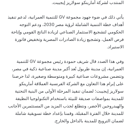
المنتدب
لشركة
أمارينكو سولاريز إيجيبت.
يأتي ذلك في ضوء جهود مجموعة
GV
للتنمية العمرانية، لدعم تنفيذ
أ
هداف خطة التنمية الشاملة لرؤية مصر 2030، ودعم التوجه
الحكومي لتشجيع الاستثمار الصناعي لزيادة الناتج القومي وإتاحة
فرص العمل، وتشجيع زيادة الصادرات المصرية وتخفيض فاتورة
الاستيراد.
وفي هذا الصدد قال شريف حمودة رئيس مجموعة
GV
للتنمية
العمرانية
، إن مدينة طربول تُعد أكبر مدينة صناعية ذكية في مصر،
وتتضمن مشروعات صناعية كبيرة ومتوسطة وصغيرة، لذا حرصنا
على إبرام هذا التعاون مع الشركة الفرنسية العملاقة أمارينكو
سولاريز إيجيبت؛ لضمان تنفيذ المرحلة الأولى من البنية التحتية
للمدينة بمواصفات صديقة للبيئة باستخدام التكنولوجيا النظيفة
والهيدروجين الأخضر، ونتطلع لجذب المزيد من المستثمرين الأجانب
للمدينة خلال الفترة المقبلة، وقمنا بإعداد خطة تسويقية شاملة
لضمان الترويج للمدينة بالداخل والخارج.