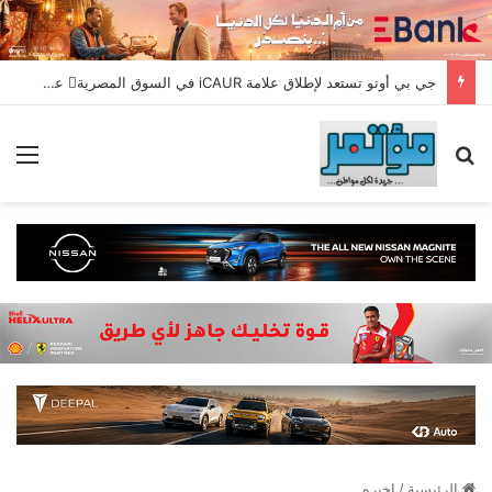
جي بي أوتو تستعد لإطلاق علامة iCAUR في السوق المصرية علامة عالمية جديدة لسيارات الطاقة الجديدة تجمع بين التكنولوجيا الذكية والتصميم الجريء وروح المغامر
بحث عن
الق
الرئيسية
/
اخيره