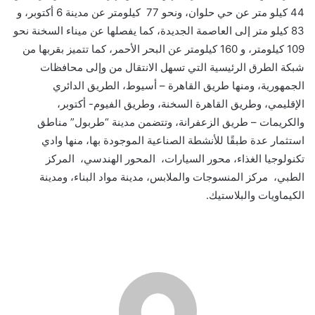
44 كيلو متر عن حي حلوان، ونحو 77 كيلومتر عن مدينة 6 أكتوبر، و
83 كيلو متر إلى العاصمة الجديدة، كما يفصلها عن ميناء السخنة نحو
109 كيلومتر، و 160 كيلومتر عن البحر الأحمر، كما تتميز بقربها من
شبكة الطرق الرئيسية التي تسهل الانتقال من وإلى محافظات
الجمهورية، ومنها طريق القاهرة – أسيوط، الطريق الدائري
الإقليمي، وطريق القاهرة السخنة، وطريق الفيوم- أكتوبر،
والكريمات – طريق الزعفرانة، وتتضمن مدينة “طربول” مناطق
استثمار عدة طبقًا للأنشطة الصناعية الموجودة بها، منها وادي
تكنولوجيا الغذاء، محور السيارات، المحور الهندسي، المركز
الطبي، مركز المنسوجات والملابس، مدينة مواد البناء، ومدينة
الكيماويات والبلاستيك.