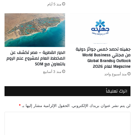
منذ 5 أيام
جهينه تحصد خمس جوائز دولية
الديار القطرية – مصر تكشف عن
من مجلتي World Business
المخطط العام لمشروع علم الروم
Outlook وGlobal Brands
بالتعاون مع SOM
Magazine لعام 2026
منذ 3 أسابيع
منذ أسبوع واحد
اترك تعليقاً
لن يتم نشر عنوان بريدك الإلكتروني.
الحقول الإلزامية مشار إليها بـ
*
ا
ل
ت