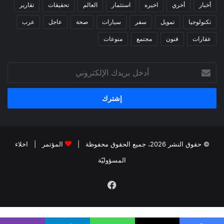
أخبار
أخري
اخيره
استثمار
العالم
تحقيقات
تقارير
تكنولوجيا
تمويل
سفر
سيارات
صحة
عاجل
عرب
عقارات
فنون
مجتمع
منوعات
أدخل
بريدك
الإلكتروني
© حقوق النشر 2026، جميع الحقوق محفوظة |
المؤتمر
|
اخلاء
المسؤوليّة
فيسبوك