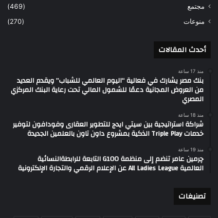
مجتمع
(469)
منوعات
(270)
أحدث المقالات
منذ 17 ساعة
بنك مصر يشارك في فعالية “اليوم العالمي للشباب” ويقدم العديد
من العروض المجانية دعمًا للشمول المالي تحت رعاية البنك المركزي
المصري
منذ 18 ساعة
شراكة استراتيجية بين سيتي ايدج للتطوير العقارى وفودافون لتوفير
خدمات Triple Play الذكية بمشروع داون تاون بالعلمين الجديدة
منذ 19 ساعة
چرمين عامر تنضم إلى منظمة G100 التابعة للرابطةالنسائية
العالمية All Ladies League عن الإعلام الرقمي والتجارة الإلكترونية
تصنيغات