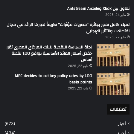
تعاون بين Xbox وAntstream Arcade
مايو 24, 2025
لمياء كامل تفوز بجائزة “مصريات مؤثرات” تكريماً لدورها الرائد في مجال
الاتصالات والتأثير الإيجابي
مايو 22, 2025
لجنة السياسة النقديـة للبنك المركزي المصرى تقرر
خفض أسعار العائد الأساسية بواقع 100 نقطة
أساس
مايو 22, 2025
MPC decides to cut key policy rates by 100
basis points
مايو 22, 2025
تصنيفات
أخبار
(673)
أخري
(434)