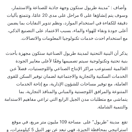
وأضاف : “مدينة طربول ستكون وجهة جاذبة للصناعة والاستثمار،
وسوف يتم إنشاؤها على 6 مراحل على مدى 20 عامًا، وتتمتع بآليات
دقيقة للكفاءة في استخدام الموارد، ونظم تدوير النفايات بما يضمن
أعلى جودة ونقاء للهواء والماء، بسبب الاعتماد على التصنيع الذكي،
مع استخدام احدث خدمات تكنولوجيا المعلومات والاتصالات.
يذكر أن البنية التحتية لمدينة طربول الصناعية ستكون مجهزة بأحدث
بنية تحتية وتكنولوجية سيتم تصميمها وفقًا لأعلى معايير الجودة
العالمية لتستوعب مراكز الإنتاج الصناعي واللوجستيات، فضلاً عـن
الخدمات السكنية والتجارية والاجتماعية لضمان توفير السكن للقوى
العاملة، مع توفير مساحات للشؤون الإدارية، مع إتاحة الخدمات
المتنوعة والمرافق اللوجستية والمباني والمنافذ التجارية، بما
يتماشى مع متطلبات مدن الجيل الرابع التي تراعي مفاهيم الاستدامة
والتنمية الشاملة.
تقع مدينة “طربول” على مساحة 109 مليون متر مربع، في موقع
استراتيجي بمحافظة الجيزة، فهي تبعد عن نهر النيل 5 كيلومترات، و