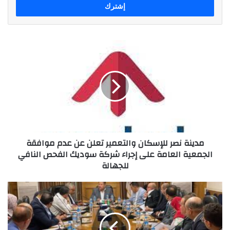
مدينة
نصر
للإسكان
والتعمير
تعلن
عن
عدم
موافقة
الجمعية
مدينة نصر للإسكان والتعمير تعلن عن عدم موافقة
العامة
الجمعية العامة على إجراء شركة سوديك الفحص النافي
على
للجهالة
إجراء
شركة
سوديك
"غرفة
الفحص
التطوير
النافي
العقاري"
للجهالة
تستعرض
جهودها