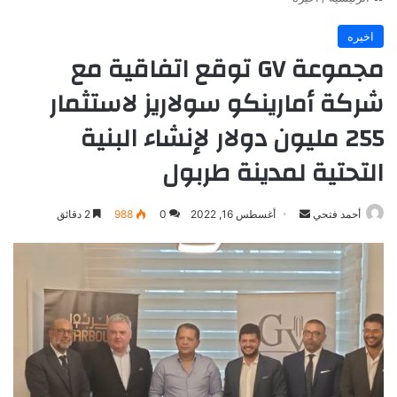
اخيره
مجموعة GV توقع اتفاقية مع
شركة أمارينكو سولاريز لاستثمار
255 مليون دولار لإنشاء البنية
التحتية لمدينة طربول
أرسل
أحمد فتحي
أغسطس 16, 2022
0
988
2 دقائق
بريدا
إلكترونيا