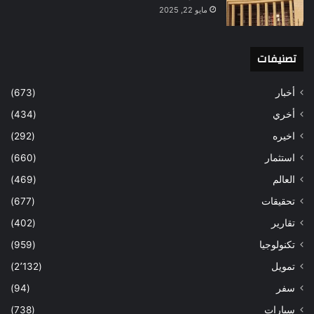
مايو 22, 2025
تصنيفات
أخبار
(673)
أخري
(434)
اخيره
(292)
استثمار
(660)
العالم
(469)
تحقيقات
(677)
تقارير
(402)
تكنولوجيا
(959)
تمويل
(2٬132)
سفر
(94)
سيارات
(738)