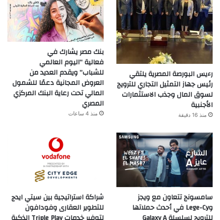
بنك مصر يشارك في
فعالية “اليوم العالمي
للشباب” ويقدم العديد من
رءيس البورصة المصرية يلتقي
العروض المجانية دعمًا للشمول
رئيس جهاز التمثيل التجاري للترويج
المالي تحت رعاية البنك المركزي
لسوق المال وجذب الاستثمارات
المصري
الأجنبية
منذ 4 ساعات
منذ 16 دقيقة
سامسونج تتعاون مع ويجز
شراكة استراتيجية بين سيتي ايدج
وLege-Cy في أحدث حملاتها
للتطوير العقارى وفودافون
للترويج لسلسلة Galaxy A
لتوفير خدمات Triple Play الذكية