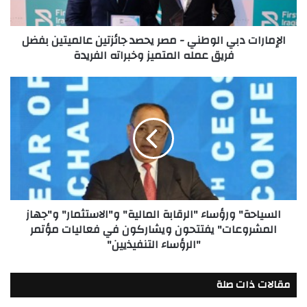
عالميتين
بفضل
الإمارات دبي الوطني - مصر يحصد جائزتين عالميتين بفضل
فريق
فريق عمله المتميز وخبراته الفريدة
عمله
المتميز
وخبراته
السياحة"
الفريدة
ورؤساء
"الرقابة
المالية"
و"الاستثمار"
و"جهاز
المشروعات"
يفتتحون
ويشاركون
السياحة" ورؤساء "الرقابة المالية" و"الاستثمار" و"جهاز
في
المشروعات" يفتتحون ويشاركون في فعاليات مؤتمر
فعاليات
"الرؤساء التنفيذيين"
مؤتمر
"الرؤساء
التنفيذيين"
مقالات ذات صلة