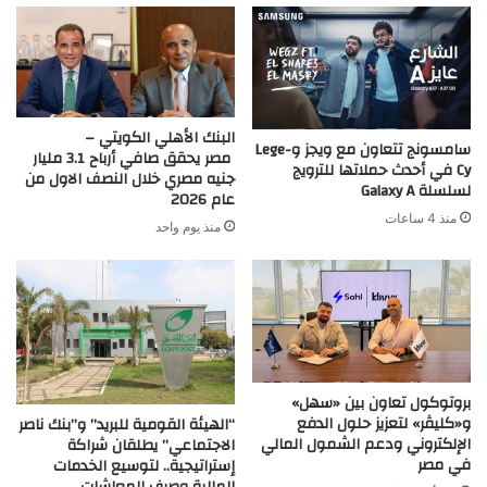
البنك الأهلي الكويتي –
سامسونج تتعاون مع ويجز وLege-
مصر يحقق صافي أرباح 3.1 مليار
Cy في أحدث حملاتها للترويج
جنيه مصري خلال النصف الاول من
لسلسلة Galaxy A
عام 2026
منذ 4 ساعات
منذ يوم واحد
بروتوكول تعاون بين «سهل»
و«كليڤر» لتعزيز حلول الدفع
“الهيئة القومية للبريد” و”بنك ناصر
الإلكتروني ودعم الشمول المالي
الاجتماعي” يطلقان شراكة
في مصر
إستراتيجية.. لتوسيع الخدمات