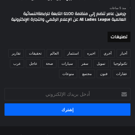
منذ 5 ساعات
چرمين عامر تنضم إلى منظمة G100 التابعة للرابطةالنسائية
العالمية All Ladies League عن الإعلام الرقمي والتجارة الإلكترونية
تصنيغات
أخبار
أخري
اخيره
استثمار
العالم
تحقيقات
تقارير
تكنولوجيا
تمويل
سفر
سيارات
صحة
عاجل
عرب
عقارات
فنون
مجتمع
منوعات
أدخل
بريدك
الإلكتروني