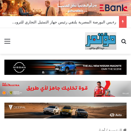
رءيس البورصة المصرية يلتقي رئيس جهاز التمثيل التجاري للترويج لسوق المال وجذب الاستثمارات الأجنبية
بحث عن
الق
الرئيسية
/
أخبار