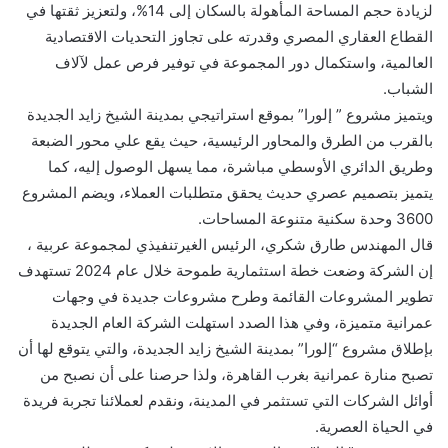
لزيادة حجم المساحة المأهولة بالسكان إلى 14%، ولتعزيز ثقتها في
القطاع العقاري المصري وقدرته على تجاوز التحديات الاقتصادية
العالمية، واستكمال دور المجموعة في توفير فرص عمل لآلاف
الشباب.
ويتميز مشروع ” إلورا” بموقع استراتيجي بمدينة الشيخ زايد الجديدة
بالقرب من الطرق والمحاور الرئيسية، حيث يقع علي محور الضبعة
وطريق الدائري الأوسطي مباشرة، مما يسهل الوصول إليه، كما
يتميز بتصميم عصري حديث يحقق متطلبات العملاء، ويضم المشروع
3600 وحدة سكنية متنوعة المساحات.
قال المهندس طارق شكري، الرئيس الغيرتنفيذي لمجموعة عربية ،
إن الشركة وضعت خطة استثمارية طموحة خلال عام 2024 تستهدف
تطوير المشروعات القائمة وطرح مشروعات جديدة في وجهات
عمرانية متميزة، وفي هذا الصدد استهلت الشركة العام الجديدة
بإطلاق مشروع “إلورا” بمدينة الشيخ زايد الجديدة، والتي يتوقع لها أن
تصبح منارة عمرانية بغرب القاهرة، ولذا حرصنا على أن نصبح من
أوائل الشركات التي تستثمر في المدينة، ونقدم لعملائنا تجربة فريدة
في الحياة العصرية.